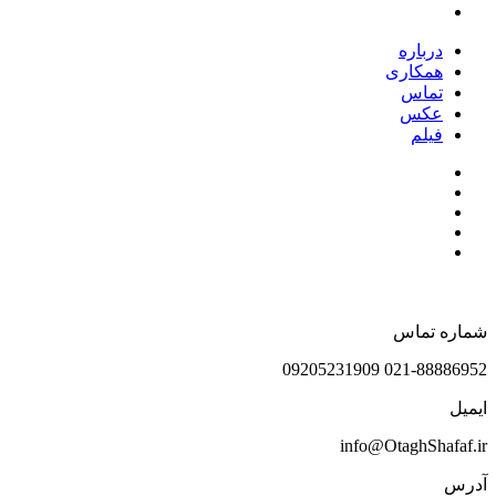
درباره
همکاری
تماس
عکس
فیلم
شماره تماس
021-88886952 09205231909
ایمیل
info@OtaghShafaf.ir
آدرس