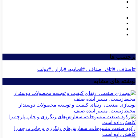
برچسب ها
#اصناف ، #اتاق_اصناف ، #اتحادیه، #بازار ، #دولت
نوشته های مشابه
نوسازی صنعت، ارتقای کیفیت و توسعه محصولات دوستدار
محیط‌زیست، مسیر آینده صنف
رکود صنعت منسوجات، سفارش‌های رنگرزی و چاپ پارچه را
کاهش داده است