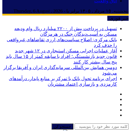
اتاق واقعیت
پنجشنبه, ۱۵ مرداد , ۱۴۰۵ برابر با - Thursday, 6 August , 2026
خبر فوری :
تسهیل در پرداخت بیش از ۲۲۰۰ میلیارد ریال وام ودیعه
مسکن به آسیب‌دیدگان جنگ در هرمزگان
بانک مرکزی: اصلاح سیاست‌های ارزی تقاضاهای غیرواقعی
را حذف کرد
آغاز عملیات اجرایی مسکن استیجاری در ۱۲ شهر جدید
قانون جدید بازنشستگی؛ افراد با سابقه کمتر از ۱۵ سال باید
پنج سال بیشتر کار کنند
دومین همایش بین‌المللی سرمایه‌گذاری ایران و آفریقا برگزار
می‌شود
اجرای برنامه تحول بانک با تمرکز بر منابع پایدار، درآمدهای
کارمزدی و بازسازی اعتماد مشتریان
جستجو کن