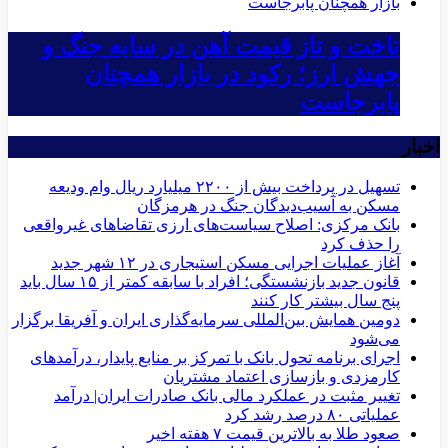
تاخت و تاز قیمت آهن در سایه جنگ و
جهش ارز؛ رکود در بازار همچنان
پابرجاست
اخبار
تسهیل در پرداخت بیش از ۲۲۰۰ میلیارد ریال وام ودیعه
مسکن به آسیب‌دیدگان جنگ در هرمزگان
بانک مرکزی: اصلاح سیاست‌های ارزی تقاضاهای غیرواقعی
را حذف کرد
آغاز عملیات اجرایی مسکن استیجاری در ۱۲ شهر جدید
قانون جدید بازنشستگی؛ افراد با سابقه کمتر از ۱۵ سال باید
پنج سال بیشتر کار کنند
دومین همایش بین‌المللی سرمایه‌گذاری ایران و آفریقا برگزار
می‌شود
اجرای برنامه تحول بانک با تمرکز بر منابع پایدار، درآمدهای
کارمزدی و بازسازی اعتماد مشتریان
تغییر مثبت در عملکرد مالی بانک صادرات ایران| درآمد
عملیاتی ۸۰ درصد رشد کرد
صعود طلا به بالاترین قیمت ۷ هفته اخیر