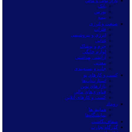
بازار پولی و مالی
بانک
بورس
بیمه
صنعت و انرژی
فلزات
انرژی و پتروشیمی
غذایی
چرم و پوشاک
لوازم خانگی
آرایشی بهداشتی
معدنی
چاپ و بسته‌بندی
کسب و کارهای نو
استارت‌آپ‌ها
بازارهای نوین
فناوری‌های مالی
کسب و کارهای آنلاین
رویداد
همایش‌ها
نمایشگاه‌ها
شفاف‌نگاشت
گذرگاه تجارت