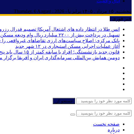
اتاق واقعیت
پنجشنبه, ۱۵ مرداد , ۱۴۰۵ برابر با - Thursday, 6 August , 2026
خبر فوری :
انس طلا در انتظار داده های اشتغال آمریکا| تصمیم فدرال رزرو
تسهیل در پرداخت بیش از ۲۲۰۰ میلیارد ریال وام ودیعه مسکن به آسیب‌دیدگان جنگ در هرمزگان
بانک مرکزی: اصلاح سیاست‌های ارزی تقاضاهای غیرواقعی را 
آغاز عملیات اجرایی مسکن استیجاری در ۱۲ شهر جدید
قانون جدید بازنشستگی؛ افراد با سابقه کمتر از ۱۵ سال باید پنج سال بیشتر کار کنند
دومین همایش بین‌المللی سرمایه‌گذاری ایران و آفریقا برگزار 
جستجو کن
صفحه نخست
درباره