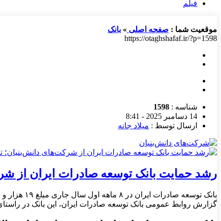
فیلم
موقعیت شما :
صفحه اصلی
»
بانک
https://otaghshafaf.ir/?p=1598
شناسه :
1598
14 دسامبر 2025 - 8:41
ارسال توسط :
میلاد جانه
رشد حمایت بانک توسعه صادرات ایران از شرک
گزارش روابط عمومی بانک توسعه صادرات ایران، این بانک در راستای 