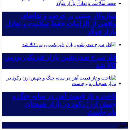
سازوکار مبتنی بر عرضه و تقاضای
واقعی از الزامات حفظ سلامت و تعادل
بازار فولاد
فلز سرخ صدرنشین بازار فیزیکی بورس
کالا شد
تاخت و تاز قیمت آهن در سایه جنگ و
جهش ارز؛ رکود در بازار همچنان
پابرجاست
اخبار