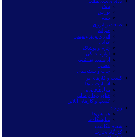
بازار پولی و مالی
بانک
بورس
بیمه
صنعت و انرژی
فلزات
انرژی و پتروشیمی
غذایی
چرم و پوشاک
لوازم خانگی
آرایشی بهداشتی
معدنی
چاپ و بسته‌بندی
کسب و کارهای نو
استارت‌آپ‌ها
بازارهای نوین
فناوری‌های مالی
کسب و کارهای آنلاین
رویداد
همایش‌ها
نمایشگاه‌ها
شفاف‌نگاشت
گذرگاه تجارت