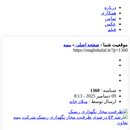
درباره
همکاری
تماس
عکس
فیلم
موقعیت شما :
صفحه اصلی
»
بیمه
https://otaghshafaf.ir/?p=1360
شناسه :
1360
09 دسامبر 2025 - 8:13
ارسال توسط :
میلاد جانه