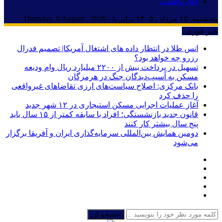
اتاق واقعیت
پنجشنبه, ۱۵ مرداد , ۱۴۰۵ برابر با - Thursday, 6 August , 2026
خبر فوری :
انس طلا در انتظار داده های اشتغال آمریکا| تصمیم فدرال
رزرو چه خواهد بود؟
تسهیل در پرداخت بیش از ۲۲۰۰ میلیارد ریال وام ودیعه
مسکن به آسیب‌دیدگان جنگ در هرمزگان
بانک مرکزی: اصلاح سیاست‌های ارزی تقاضاهای غیرواقعی
را حذف کرد
آغاز عملیات اجرایی مسکن استیجاری در ۱۲ شهر جدید
قانون جدید بازنشستگی؛ افراد با سابقه کمتر از ۱۵ سال باید
پنج سال بیشتر کار کنند
دومین همایش بین‌المللی سرمایه‌گذاری ایران و آفریقا برگزار
می‌شود
جستجو کن