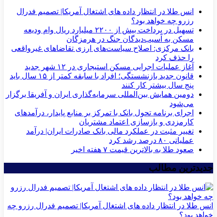
انس طلا در انتظار داده های اشتغال آمریکا| تصمیم فدرال
رزرو چه خواهد بود؟
تسهیل در پرداخت بیش از ۲۲۰۰ میلیارد ریال وام ودیعه
مسکن به آسیب‌دیدگان جنگ در هرمزگان
بانک مرکزی: اصلاح سیاست‌های ارزی تقاضاهای غیرواقعی
را حذف کرد
آغاز عملیات اجرایی مسکن استیجاری در ۱۲ شهر جدید
قانون جدید بازنشستگی؛ افراد با سابقه کمتر از ۱۵ سال باید
پنج سال بیشتر کار کنند
دومین همایش بین‌المللی سرمایه‌گذاری ایران و آفریقا برگزار
می‌شود
اجرای برنامه تحول بانک با تمرکز بر منابع پایدار، درآمدهای
کارمزدی و بازسازی اعتماد مشتریان
تغییر مثبت در عملکرد مالی بانک صادرات ایران| درآمد
عملیاتی ۸۰ درصد رشد کرد
صعود طلا به بالاترین قیمت ۷ هفته اخیر
جدیدترین مطالب
انس طلا در انتظار داده های اشتغال آمریکا| تصمیم فدرال رزرو چه
خواهد بود؟