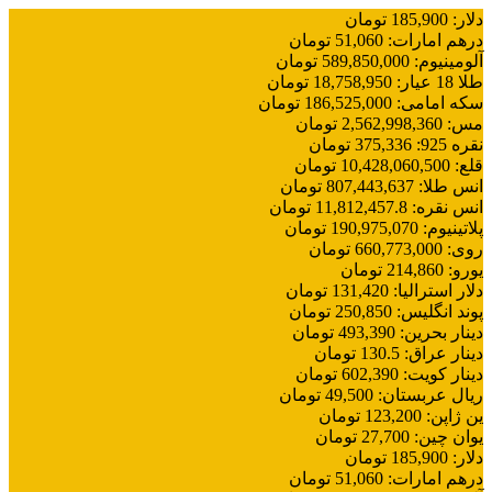
دلار
:
185,900
تومان
درهم امارات
:
51,060
تومان
آلومینیوم
:
589,850,000
تومان
طلا 18 عیار
:
18,758,950
تومان
سکه امامی
:
186,525,000
تومان
مس
:
2,562,998,360
تومان
نقره 925
:
375,336
تومان
قلع
:
10,428,060,500
تومان
انس طلا
:
807,443,637
تومان
انس نقره
:
11,812,457.8
تومان
پلاتینیوم
:
190,975,070
تومان
روی
:
660,773,000
تومان
یورو
:
214,860
تومان
دلار استرالیا
:
131,420
تومان
پوند انگلیس
:
250,850
تومان
دینار بحرین
:
493,390
تومان
دینار عراق
:
130.5
تومان
دینار کویت
:
602,390
تومان
ریال عربستان
:
49,500
تومان
ین ژاپن
:
123,200
تومان
یوان چین
:
27,700
تومان
دلار
:
185,900
تومان
درهم امارات
:
51,060
تومان