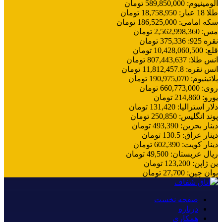
آلومینیوم
:
589,850,000
تومان
طلا 18 عیار
:
18,758,950
تومان
سکه امامی
:
186,525,000
تومان
مس
:
2,562,998,360
تومان
نقره 925
:
375,336
تومان
قلع
:
10,428,060,500
تومان
انس طلا
:
807,443,637
تومان
انس نقره
:
11,812,457.8
تومان
پلاتینیوم
:
190,975,070
تومان
روی
:
660,773,000
تومان
یورو
:
214,860
تومان
دلار استرالیا
:
131,420
تومان
پوند انگلیس
:
250,850
تومان
دینار بحرین
:
493,390
تومان
دینار عراق
:
130.5
تومان
دینار کویت
:
602,390
تومان
ریال عربستان
:
49,500
تومان
ین ژاپن
:
123,200
تومان
یوان چین
:
27,700
تومان
صفحه نخست
درباره
همکاری