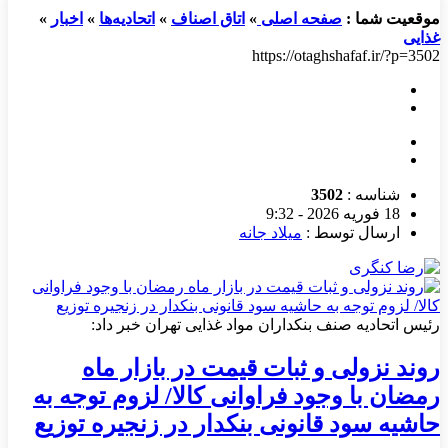
موقعیت شما :
صفحه اصلی
»
اتاق اصناف
»
اتحادیه‌ها
»
اخبار
»
غذایی
https://otaghshafaf.ir/?p=3502
شناسه :
3502
18 فوریه 2026 - 9:32
ارسال توسط :
میلاد جانه
رئیس اتحادیه صنف بنکداران مواد غذایی تهران خبر داد:
روند نزولی و ثبات قیمت در بازار ماه
رمضان با وجود فراوانی کالا/ لزوم توجه به
حاشیه سود قانونی بنکدار در زنجیره توزیع