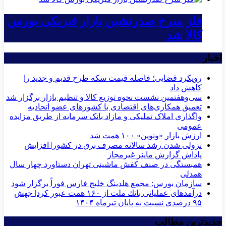
فلز سرخ صدرنشین بازار فیزیکی بورس
کالا شد
اخبار
رویکرد قضایی؛ فاصله قیمت سکه طرح قدیم و جدید را
کاهش داد
سی‌و‌هفتمین نشست نحوه توزیع کالا و تنظیم بازار برگزار شد
تعمیق همکاری‌های اقتصادی با کشورهای عضو اتحادیه
واگذاری املاک تملیکی و مازاد بانک سرمایه از طریق مزایده
عمومی
ارزش بازار «ونوین» ۱۰۰ همت شد
نزولی شدن رشد سالانه مصرف برق در کشور| افزایش
پاداش گزارش ماینر غیرمجاز
همبستگی در صنف کفش ماشینی تهران دستاورد چهار سال
همدلی
سازمان بورس: مجمع هلدینگ خلیج فارس فوراً برگزار شود
درآمدهای عملیاتی بانك ملت از ۱۶۰ همت عبور كرد| جهش
۹۵ درصدی نسبت به پایان تیرماه ۱۴۰۴
جدیدترین مطالب