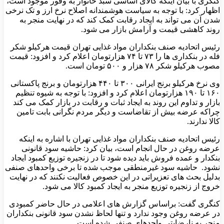
کنگری با بیان اینکه کالای اساسی سبد خانوار به وفور موجود است،
اظهار کرد: با توجه به سیاست هوشمندانه اصلاح نرخ ارز و تک نرخی
شدن آن می تواند به ایجاد رقابت کمک کند که در نهایت منجر به
روند کاهشی قیمت و آرامش بازار می شود.
رئیس اتحادیه صنف بنکداران مواد غذایی تهران قیمت هرکیلو شکر
فله در بنکداری ها را ۷۳ تا ۷۴ هزارتومان اعلام کرد و افزود: قیمت
مصوب هرکیلو شکر ۷۸ هزار و ۵۰۰ تومان است‌.
وی نرخ هرکیلو برنج ایرانی ۳۰۰ تا ۴۴۰ هزارتومان و برنج پاکستانی
۱۶۰ تا ۱۹۰ هزارتومان اعلام کرد و افزود: با توجه به شیوه تنظیم
بازار و تداوم این روند به ایجاد ثبات و رقابت در بازار کمک می کند
چراکه عرضه بیش از تقاضاست و دیگر مردم نگرانی بابت تامین
کالا ندارند.
رئیس اتحادیه صنف بنکداران مواد غذایی تهران با اشاره به اینکه
عرضه روغن در حال انجام است، بیان کرد: حاشیه سود قانونی
بنکدار و عمده فروش باید دیده شود تا در زنجیره توزیع کمبود ایجاد
نشود. حاشیه سود غیرمنطقی موجب شده تا برخی واحدهای صنفی
بدلیل بحث های تعزیراتی در این خصوص فعالیت نکنند که در نهایت
خروج از زنجیره توزیع منجر به ایجاد کمبود کالا می شود.
کنگری گفت: براساس گزارش های اعلامی در حال حاضر کمبودی
در عرضه روغن وجود ندارد و تنها لحاظ نشدن سود قانونی بنکداران
منجر به نارضایتی واحدهای صنفی شده است