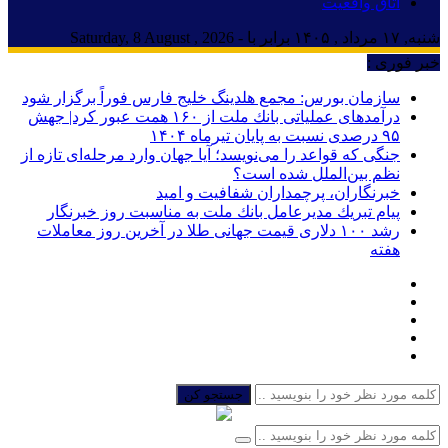
اتاق واقعیت
شنبه, ۱۷ مرداد , ۱۴۰۵ برابر با - Saturday, 8 August , 2026
خبر فوری :
سازمان بورس: مجمع هلدینگ خلیج فارس فوراً برگزار شود
درآمدهای عملیاتی بانك ملت از ۱۶۰ همت عبور كرد| جهش
۹۵ درصدی نسبت به پایان تیرماه ۱۴۰۴
جنگی که قواعد را می‌نویسد؛ آیا جهان وارد مرحله‌ای تازه از
نظم بین‌الملل شده است؟
خبرنگاران، پرچمداران شفافیت و امید
پیام تبریك مدیرعامل بانك ملت به مناسبت روز خبرنگار
رشد ۱۰۰ دلاری قیمت جهانی طلا در آخرین روز معاملات
هفته
جستجو کن