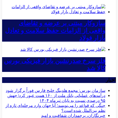
سازوکار مبتنی بر عرضه و تقاضای
واقعی از الزامات حفظ سلامت و تعادل
بازار فولاد
فلز سرخ صدرنشین بازار فیزیکی بورس
کالا شد
اخبار
سازمان بورس: مجمع هلدینگ خلیج فارس فوراً برگزار شود
درآمدهای عملیاتی بانك ملت از ۱۶۰ همت عبور كرد| جهش
۹۵ درصدی نسبت به پایان تیرماه ۱۴۰۴
جنگی که قواعد را می‌نویسد؛ آیا جهان وارد مرحله‌ای تازه از
نظم بین‌الملل شده است؟
خبرنگاران، پرچمداران شفافیت و امید