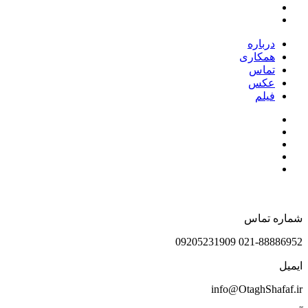
درباره
همکاری
تماس
عکس
فیلم
شماره تماس
021-88886952 09205231909
ایمیل
info@OtaghShafaf.ir