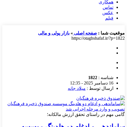
همکاری
تماس
عکس
فیلم
موقعیت شما :
صفحه اصلی
»
بازار پولی و مالی
https://otaghshafaf.ir/?p=1822
شناسه :
1822
16 دسامبر 2025 - 12:35
ارسال توسط :
میلاد جانه
گامی مهم در راستای تحقق ارزش مالکانه؛
ساماندهی و ادغام دو هلدینگ موسسه