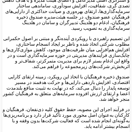
و استراتژی اصلی مدیرعامل و اعضای هیئت مدیره و با هدف کاهش
تصدی گری، شفافیت، افزایش سودآوری، ساماندهی ساختار
سرمایه‌گذاری‌ها، ارتقای بهره‌وری و صیانت حداکثری از دارایی‌های
فرهنگیان عضو صندوق، در جلسه هیئت‌مدیره صندوق ذخیره
فرهنگیان، ادغام دو هلدینگ تدبیرگران و سامان در هلدینگ
سرمایه‌گذاری به تصویب رسید.
این تصمیم راهبردی با رویکردی آینده‌نگر و مبتنی بر اصول حکمرانی
مطلوب شرکتی اتخاذ شده و ناظر بر ایجاد انسجام ساختاری،
افزایش هم‌افزایی میان ظرفیت‌های موجود، کاهش موازی‌کاری‌ها و
چابک‌سازی فرآیندهای مدیریتی در حوزه سرمایه‌گذاری است و در
واقع این ادغام بستر لازم برای مدیریت متمرکزتر، شفاف‌تر و
اثربخش‌تر شرکت‌های زیرمجموعه را فراهم می‌کند.
صندوق ذخیره فرهنگیان با اتخاذ این رویکرد، زمینه ارتقای کارایی
اقتصادی، افزایش بازدهی دارایی‌ها و حرکت هدفمند در مسیر
توسعه پایدار را دنبال می‌کند، که در نهایت به تثبیت منافع بلندمدت
اعضا و ارتقای ارزش افزوده سرمایه‌های متعلق به فرهنگیان کشور
منجر خواهد شد.
در فرآیند اجرای این مصوبه، حفظ حقوق کلیه ذی‌نفعان، فرهنگیان و
کارکنان به‌عنوان اصل محوری مورد تأکید قرار دارد و برنامه‌ریزی‌ها
به‌گونه‌ای انجام شده است که فعالیت شرکت‌ها بدون وقفه و با
انسجام بیشتر ادامه یابد.