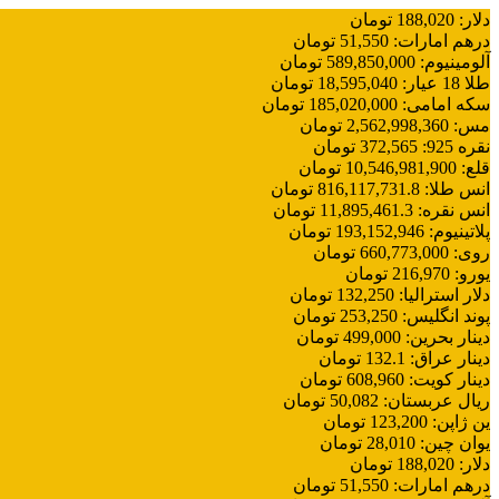
دلار
:
188,020
تومان
درهم امارات
:
51,550
تومان
آلومینیوم
:
589,850,000
تومان
طلا 18 عیار
:
18,595,040
تومان
سکه امامی
:
185,020,000
تومان
مس
:
2,562,998,360
تومان
نقره 925
:
372,565
تومان
قلع
:
10,546,981,900
تومان
انس طلا
:
816,117,731.8
تومان
انس نقره
:
11,895,461.3
تومان
پلاتینیوم
:
193,152,946
تومان
روی
:
660,773,000
تومان
یورو
:
216,970
تومان
دلار استرالیا
:
132,250
تومان
پوند انگلیس
:
253,250
تومان
دینار بحرین
:
499,000
تومان
دینار عراق
:
132.1
تومان
دینار کویت
:
608,960
تومان
ریال عربستان
:
50,082
تومان
ین ژاپن
:
123,200
تومان
یوان چین
:
28,010
تومان
دلار
:
188,020
تومان
درهم امارات
:
51,550
تومان