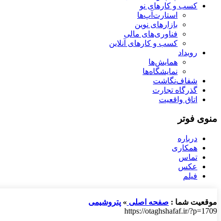
کسب و کارهای نو
استارت‌آپ‌ها
بازارهای نوین
فناوری‌های مالی
کسب و کارهای آنلاین
رویداد
همایش‌ها
نمایشگاه‌ها
شفاف‌نگاشت
گذرگاه تجارت
اتاق واقعیت
منوی فوتر
درباره
همکاری
تماس
عکس
فیلم
موقعیت شما :
صفحه اصلی
»
پتروشیمی
https://otaghshafaf.ir/?p=1709