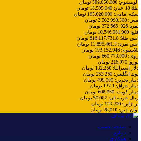
آلومینیوم
:
589,850,000
تومان
طلا 18 عیار
:
18,595,040
تومان
سکه امامی
:
185,020,000
تومان
مس
:
2,562,998,360
تومان
نقره 925
:
372,565
تومان
قلع
:
10,546,981,900
تومان
انس طلا
:
816,117,731.8
تومان
انس نقره
:
11,895,461.3
تومان
پلاتینیوم
:
193,152,946
تومان
روی
:
660,773,000
تومان
یورو
:
216,970
تومان
دلار استرالیا
:
132,250
تومان
پوند انگلیس
:
253,250
تومان
دینار بحرین
:
499,000
تومان
دینار عراق
:
132.1
تومان
دینار کویت
:
608,960
تومان
ریال عربستان
:
50,082
تومان
ین ژاپن
:
123,200
تومان
یوان چین
:
28,010
تومان
صفحه نخست
درباره
همکاری