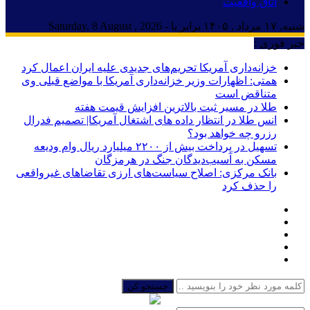
اتاق واقعیت
شنبه, ۱۷ مرداد , ۱۴۰۵ برابر با - Saturday, 8 August , 2026
خبر فوری :
خزانه‌داری آمریکا تحریم‌های جدیدی علیه ایران اعمال کرد
همتی: اظهارات وزیر خزانه‌داری آمریکا با مواضع قبلی وی
متناقض است
طلا در مسیر ثبت بالاترین افزایش قیمت هفته
انس طلا در انتظار داده های اشتغال آمریکا| تصمیم فدرال
رزرو چه خواهد بود؟
تسهیل در پرداخت بیش از ۲۲۰۰ میلیارد ریال وام ودیعه
مسکن به آسیب‌دیدگان جنگ در هرمزگان
بانک مرکزی: اصلاح سیاست‌های ارزی تقاضاهای غیرواقعی
را حذف کرد
جستجو کن