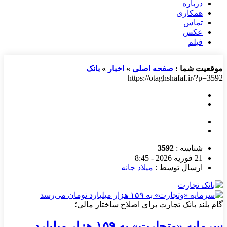
درباره
همکاری
تماس
عکس
فیلم
موقعیت شما :
صفحه اصلی
»
اخبار
»
بانک
https://otaghshafaf.ir/?p=3592
شناسه :
3592
21 فوریه 2026 - 8:45
ارسال توسط :
میلاد جانه
گام بلند بانک تجارت برای اصلاح ساختار مالی؛
سرمایه «وتجارت» به ۱۵۹ هزار میلیارد