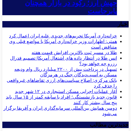
جهش ارز؛ رکود در بازار همچنان
پابرجاست
اخبار
خزانه‌داری آمریکا تحریم‌های جدیدی علیه ایران اعمال کرد
همتی: اظهارات وزیر خزانه‌داری آمریکا با مواضع قبلی وی
متناقض است
طلا در مسیر ثبت بالاترین افزایش قیمت هفته
انس طلا در انتظار داده های اشتغال آمریکا| تصمیم فدرال
رزرو چه خواهد بود؟
تسهیل در پرداخت بیش از ۲۲۰۰ میلیارد ریال وام ودیعه
مسکن به آسیب‌دیدگان جنگ در هرمزگان
بانک مرکزی: اصلاح سیاست‌های ارزی تقاضاهای غیرواقعی
را حذف کرد
آغاز عملیات اجرایی مسکن استیجاری در ۱۲ شهر جدید
قانون جدید بازنشستگی؛ افراد با سابقه کمتر از ۱۵ سال باید
پنج سال بیشتر کار کنند
دومین همایش بین‌المللی سرمایه‌گذاری ایران و آفریقا برگزار
می‌شود
جدیدترین مطالب