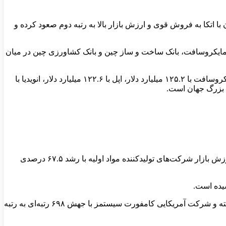
 است. آمازون با اتکا به فروش قوی و ارزش بازار بالا به رتبه دوم صعود کرده و
کا، مایکروسافت، بانک ساخت و ساز چین و بانک کشاورزی چین در میان
در فهرست سودآورترین شرکت‌ها نیز الفبا با ۱۶۰.۲ میلیارد دلار سود در جایگاهی بالاتر از بسیاری از غول‌ها قرار گرفته است. پس از آن، مایکروسافت با ۱۲۵.۲ میلیارد دلار، اپل با ۱۲۲.۶ میلیارد دلار، انویدیا با
اثر رونق هوش مصنوعی فقط به شرکت‌های فناوری محدود نمانده و به بخش‌های مواد اولیه، معدن و ساخت‌وساز نیز سرایت کرده است. ارزش بازار شرکت‌های تولیدکننده مواد اولیه با رشد ۶۷.۵ درصدی
بخش ساخت‌وساز جهانی نیز از تقاضای فزاینده برای ساخت و خنک‌سازی مراکز داده سود برده است. سود این بخش ۴۶.۴ درصد افزایش یافته و شرکت آمریکایی کامفورت سیستمز با جهش ۶۹۸ رتبه‌ای به رتبه