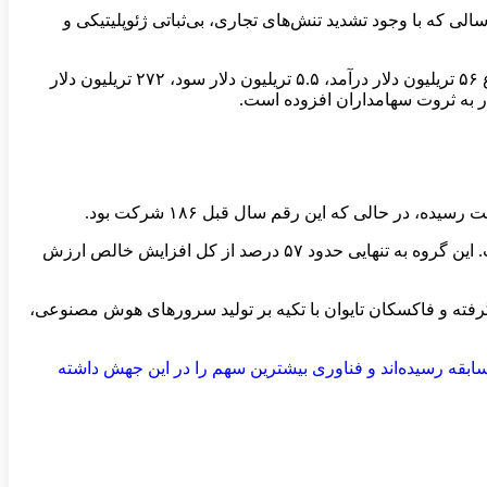
کایت دارد؛ سالی که با وجود تشدید تنش‌های تجاری، بی‌ثباتی ژئوپلیتیکی و
بر اساس این رتبه‌بندی که با تکیه بر چهار شاخص فروش، سود، دارایی‌ها و ارزش بازار تهیه شده، ۲۰۰۰ شرکت حاضر در فهرست در مجموع ۵۶ تریلیون دلار درآمد، ۵.۵ تریلیون دلار سود، ۲۷۲ تریلیون دلار
هم‌زمان، ارزش بازار ترکیبی شرکت‌های مرتبط با هوش مصنوعی و زیرساخت‌های آن از ۲۳.۹ تریلیون دلار به ۴۱.۴ تریلیون دلار رسیده است. این گروه به تنهایی حدود ۵۷ درصد از کل افزایش خالص ارزش
یا با جهش ۲۰ رتبه‌ای به جایگاه ۲۷ جهان رسیده است. شرکت کره‌ای SK Hynix نیز با صعود ۱۰۷ پله‌ای در رتبه ۴۸ قرار گرفته و فاکسکان تایوان با تکیه بر تولید سرورهای هوش مصنوعی،
ه عملکردی بی‌سابقه رسیده‌اند و فناوری بیشترین سهم را در این جهش داشته