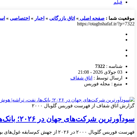
فیلم
موقعیت شما :
صفحه اصلی
»
اتاق بازرگانی
»
اخبار
»
اختصاصی
»
اسل
https://otaghshafaf.ir/?p=7322
شناسه :
7322
03 جولای 2026 - 21:08
ارسال توسط :
اتاق شفاف
منبع : مجله فوربس
گزارش اتاق شفاف از فهرست فوربس گلوبال ۲۰۰۰
سودآورترین شرکت‌های جهان در ۲۰۲۶؛ بانک‌ها، نفت، تراشه| هوش مصنوعی ارزش غول‌های بورسی را جهش داد
فهرست فوربس گلوبال ۲۰۰۰ در ۲۰۲۶ از جهش کم‌سابقه غول‌های بورسی جهان خبر می‌دهد؛ فناوری پیشتاز شده و آرامکوی سعودی در رتبه پنجم ایستاده است.