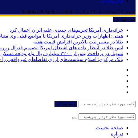
اتاق واقعیت
شنبه, ۱۷ مرداد , ۱۴۰۵ برابر با - Saturday, 8 August , 2026
خبر فوری :
خزانه‌داری آمریکا تحریم‌های جدیدی علیه ایران اعمال کرد
همتی: اظهارات وزیر خزانه‌داری آمریکا با مواضع قبلی وی مت
طلا در مسیر ثبت بالاترین افزایش قیمت هفته
انس طلا در انتظار داده های اشتغال آمریکا| تصمیم فدرال رزرو
تسهیل در پرداخت بیش از ۲۲۰۰ میلیارد ریال وام ودیعه مسکن به آسیب‌دیدگان جنگ در هرمزگان
بانک مرکزی: اصلاح سیاست‌های ارزی تقاضاهای غیرواقعی را 
جستجو کن
صفحه نخست
درباره