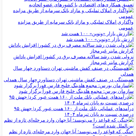
تعمیق همکاری‌های اقتصادی با کشورهای عضو اتحادیه
واگذاری املاک تملیکی و مازاد بانک سرمایه از طریق مزایده
عمومی
ارزش بازار «ونوین» ۱۰۰ همت شد
نزولی شدن رشد سالانه مصرف برق در کشور| افزایش پاداش
گزارش ماینر غیرمجاز
همبستگی در صنف کفش ماشینی تهران دستاورد چهار سال همدلی
سازمان بورس: مجمع هلدینگ خلیج فارس فوراً برگزار شود
درآمدهای عملیاتی بانك ملت از ۱۶۰ همت عبور كرد| جهش ۹۵
درصدی نسبت به پایان تیرماه ۱۴۰۴
جنگی که قواعد را می‌نویسد؛ آیا جهان وارد مرحله‌ای تازه از نظم