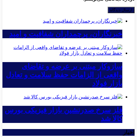
خبرنگاران، پرچمداران شفافیت و امید
سازوکار مبتنی بر عرضه و تقاضای
واقعی از الزامات حفظ سلامت و تعادل
بازار فولاد
فلز سرخ صدرنشین بازار فیزیکی بورس
کالا شد
اخبار