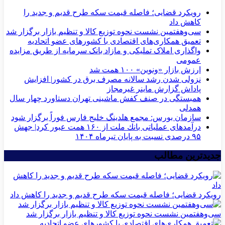
رویکرد قضایی؛ فاصله قیمت سکه طرح قدیم و جدید را
کاهش داد
سی‌و‌هفتمین نشست نحوه توزیع کالا و تنظیم بازار برگزار شد
تعمیق همکاری‌های اقتصادی با کشورهای عضو اتحادیه
واگذاری املاک تملیکی و مازاد بانک سرمایه از طریق مزایده
عمومی
ارزش بازار «ونوین» ۱۰۰ همت شد
نزولی شدن رشد سالانه مصرف برق در کشور| افزایش
پاداش گزارش ماینر غیرمجاز
همبستگی در صنف کفش ماشینی تهران دستاورد چهار سال
همدلی
سازمان بورس: مجمع هلدینگ خلیج فارس فوراً برگزار شود
درآمدهای عملیاتی بانك ملت از ۱۶۰ همت عبور كرد| جهش
۹۵ درصدی نسبت به پایان تیرماه ۱۴۰۴
جدیدترین مطالب
رویکرد قضایی؛ فاصله قیمت سکه طرح قدیم و جدید را کاهش داد
سی‌و‌هفتمین نشست نحوه توزیع کالا و تنظیم بازار برگزار شد