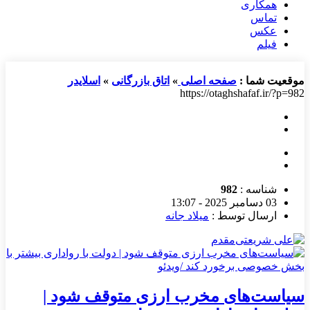
همکاری
تماس
عکس
فیلم
موقعیت شما :
صفحه اصلی
»
اتاق بازرگانی
»
اسلایدر
https://otaghshafaf.ir/?p=982
شناسه :
982
03 دسامبر 2025 - 13:07
ارسال توسط :
میلاد جانه
سیاست‌های مخرب ارزی متوقف شود |