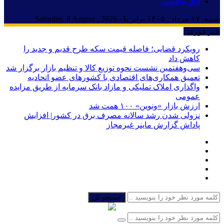
اتاق واقعیت
شنبه, ۱۷ مرداد , ۱۴۰۵ برابر با - Saturday, 8 August , 2026
خبر فوری :
رویکرد قضایی؛ فاصله قیمت سکه طرح قدیم و جدید را
کاهش داد
سی‌و‌هفتمین نشست نحوه توزیع کالا و تنظیم بازار برگزار شد
تعمیق همکاری‌های اقتصادی با کشورهای عضو اتحادیه
واگذاری املاک تملیکی و مازاد بانک سرمایه از طریق مزایده
عمومی
ارزش بازار «ونوین» ۱۰۰ همت شد
نزولی شدن رشد سالانه مصرف برق در کشور| افزایش
پاداش گزارش ماینر غیرمجاز
جستجو کن