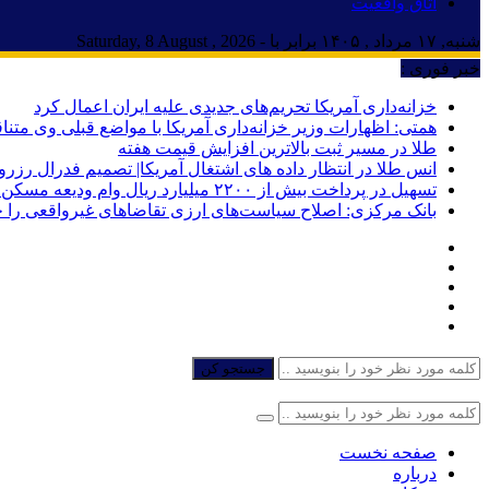
اتاق واقعیت
شنبه, ۱۷ مرداد , ۱۴۰۵ برابر با - Saturday, 8 August , 2026
خبر فوری :
خزانه‌داری آمریکا تحریم‌های جدیدی علیه ایران اعمال کرد
همتی: اظهارات وزیر خزانه‌داری آمریکا با مواضع قبلی وی مت
طلا در مسیر ثبت بالاترین افزایش قیمت هفته
انس طلا در انتظار داده های اشتغال آمریکا| تصمیم فدرال رزرو
تسهیل در پرداخت بیش از ۲۲۰۰ میلیارد ریال وام ودیعه مسکن به آسیب‌دیدگان جنگ در هرمزگان
بانک مرکزی: اصلاح سیاست‌های ارزی تقاضاهای غیرواقعی را 
جستجو کن
صفحه نخست
درباره