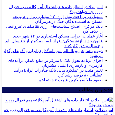
انس طلا در انتظار داده های اشتغال آمریکا| تصمیم فدرال
رزرو چه خواهد بود؟
تسهیل در پرداخت بیش از ۲۲۰۰ میلیارد ریال وام ودیعه
مسکن به آسیب‌دیدگان جنگ در هرمزگان
بانک مرکزی: اصلاح سیاست‌های ارزی تقاضاهای غیرواقعی
را حذف کرد
آغاز عملیات اجرایی مسکن استیجاری در ۱۲ شهر جدید
قانون جدید بازنشستگی؛ افراد با سابقه کمتر از ۱۵ سال باید
پنج سال بیشتر کار کنند
دومین همایش بین‌المللی سرمایه‌گذاری ایران و آفریقا برگزار
می‌شود
اجرای برنامه تحول بانک با تمرکز بر منابع پایدار، درآمدهای
کارمزدی و بازسازی اعتماد مشتریان
تغییر مثبت در عملکرد مالی بانک صادرات ایران| درآمد
عملیاتی ۸۰ درصد رشد کرد
صعود طلا به بالاترین قیمت ۷ هفته اخیر
جدیدترین مطالب
انس طلا در انتظار داده های اشتغال آمریکا| تصمیم فدرال رزرو چه
خواهد بود؟