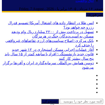
اتاق واقعیت
جمعه, ۱۶ مرداد , ۱۴۰۵ برابر با - Friday, 7 August , 2026
خبر فوری :
انس طلا در انتظار داده های اشتغال آمریکا| تصمیم فدرال
رزرو چه خواهد بود؟
تسهیل در پرداخت بیش از ۲۲۰۰ میلیارد ریال وام ودیعه
مسکن به آسیب‌دیدگان جنگ در هرمزگان
بانک مرکزی: اصلاح سیاست‌های ارزی تقاضاهای غیرواقعی
را حذف کرد
آغاز عملیات اجرایی مسکن استیجاری در ۱۲ شهر جدید
قانون جدید بازنشستگی؛ افراد با سابقه کمتر از ۱۵ سال باید
پنج سال بیشتر کار کنند
دومین همایش بین‌المللی سرمایه‌گذاری ایران و آفریقا برگزار
می‌شود
جستجو کن