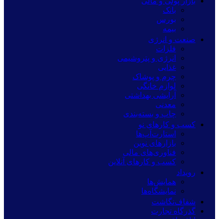
بازار پولی و مالی
بانک
بورس
بیمه
صنعت و انرژی
فلزات
انرژی و پتروشیمی
غذایی
چرم و پوشاک
لوازم خانگی
آرایشی بهداشتی
معدنی
چاپ و بسته‌بندی
کسب و کارهای نو
استارت‌آپ‌ها
بازارهای نوین
فناوری‌های مالی
کسب و کارهای آنلاین
رویداد
همایش‌ها
نمایشگاه‌ها
شفاف‌نگاشت
گذرگاه تجارت