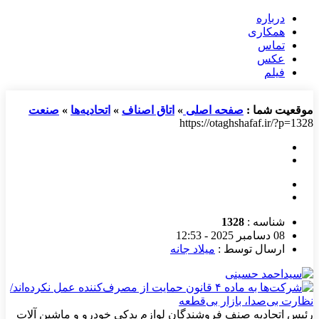
درباره
همکاری
تماس
عکس
فیلم
موقعیت شما :
صفحه اصلی
»
اتاق اصناف
»
اتحادیه‌ها
»
صنعت
https://otaghshafaf.ir/?p=1328
شناسه :
1328
08 دسامبر 2025 - 12:53
ارسال توسط :
میلاد جانه
رئیس اتحادیه صنف فروشندگان لوازم یدکی خودرو و ماشین‎ آلات