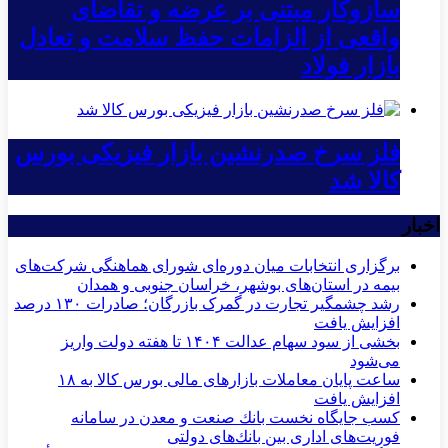
سازوکار مبتنی بر عرضه و تقاضای
واقعی از الزامات حفظ سلامت و تعادل
بازار فولاد
فلز سرخ صدرنشین بازار فیزیکی بورس
کالا شد
اخبار
برگزاری انتخابات میان دوره‌ای شورای هماهنگی شرکت‌های
بیمه در استان‌های بوشهر، خراسان جنوبی و همدان
رشد چشمگیر تجارت در گمرک بازرگان؛ صادرات ۱۳۰ درصد
افزایش یافت
بخشی از سود سهام عدالت ۱۴۰۴ تا هفته دولت واریز
می‌شود
ساعت پایان معاملات بازارهای مالی بورس کالا به ۱۸
افزایش یافت
كسب جایگاه نخست بانك صنعت و معدن در سامانه
فوریت‌های اداری بین بانك‌های دولتی