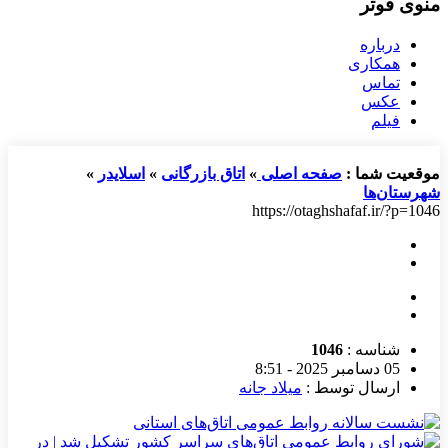
منوی فوتر
درباره
همکاری
تماس
عکس
فیلم
موقعیت شما :
صفحه اصلی
»
اتاق بازرگانی
»
اسلایدر
»
شهرستان‌ها
https://otaghshafaf.ir/?p=1046
شناسه :
1046
05 دسامبر 2025 - 8:51
ارسال توسط :
میلاد جانه