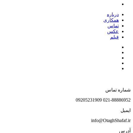
درباره
همکاری
تماس
عکس
فیلم
شماره تماس
021-88886952 09205231909
ایمیل
info@OtaghShafaf.ir
آدرس