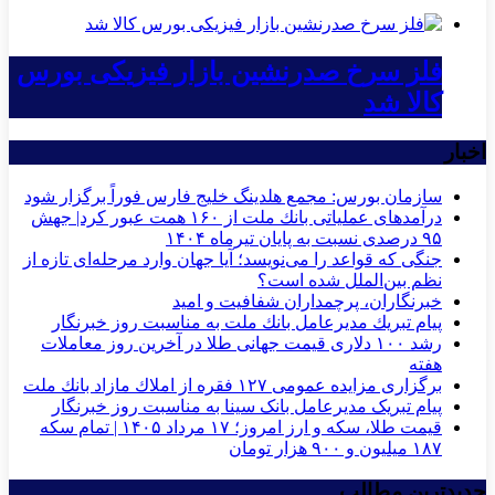
فلز سرخ صدرنشین بازار فیزیکی بورس
کالا شد
اخبار
سازمان بورس: مجمع هلدینگ خلیج فارس فوراً برگزار شود
درآمدهای عملیاتی بانك ملت از ۱۶۰ همت عبور كرد| جهش
۹۵ درصدی نسبت به پایان تیرماه ۱۴۰۴
جنگی که قواعد را می‌نویسد؛ آیا جهان وارد مرحله‌ای تازه از
نظم بین‌الملل شده است؟
خبرنگاران، پرچمداران شفافیت و امید
پیام تبریك مدیرعامل بانك ملت به مناسبت روز خبرنگار
رشد ۱۰۰ دلاری قیمت جهانی طلا در آخرین روز معاملات
هفته
برگزاری مزایده عمومی ۱۲۷ فقره از املاك مازاد بانك ملت
پیام تبریک مدیرعامل بانک سینا به مناسبت روز خبرنگار
قیمت طلا، سکه و ارز امروز؛ ۱۷ مرداد ۱۴۰۵ | تمام سکه
۱۸۷ میلیون و ۹۰۰ هزار تومان
جدیدترین مطالب