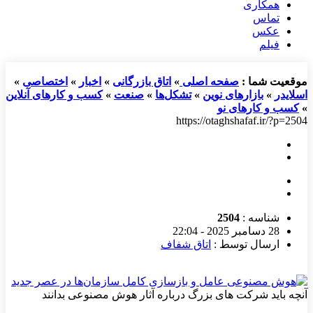
همکاری
تماس
عکس
فیلم
موقعیت شما :
صفحه اصلی
»
اتاق بازرگانی
»
اخبار
»
اختصاصی
»
اسلایدر
»
بازارهای نوین
»
تشکل‌ها
»
صنعت
»
کسب و کارهای آنلاین
»
کسب و کارهای نو
https://otaghshafaf.ir/?p=2504
شناسه :
2504
28 دسامبر 2025 - 22:04
ارسال توسط :
اتاق شفاف
آنچه باید شرکت های بزرگ درباره آثار هوش مصنوعی بدانند