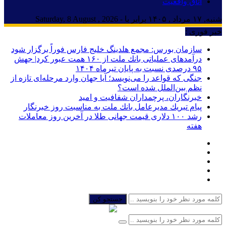
اتاق واقعیت
شنبه, ۱۷ مرداد , ۱۴۰۵ برابر با - Saturday, 8 August , 2026
خبر فوری :
سازمان بورس: مجمع هلدینگ خلیج فارس فوراً برگزار شود
درآمدهای عملیاتی بانك ملت از ۱۶۰ همت عبور كرد| جهش
۹۵ درصدی نسبت به پایان تیرماه ۱۴۰۴
جنگی که قواعد را می‌نویسد؛ آیا جهان وارد مرحله‌ای تازه از
نظم بین‌الملل شده است؟
خبرنگاران، پرچمداران شفافیت و امید
پیام تبریك مدیرعامل بانك ملت به مناسبت روز خبرنگار
رشد ۱۰۰ دلاری قیمت جهانی طلا در آخرین روز معاملات
هفته
جستجو کن