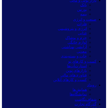
بازار پولی و مالی
بانک
بورس
بیمه
صنعت و انرژی
فلزات
انرژی و پتروشیمی
غذایی
چرم و پوشاک
لوازم خانگی
آرایشی بهداشتی
معدنی
چاپ و بسته‌بندی
کسب و کارهای نو
استارت‌آپ‌ها
بازارهای نوین
فناوری‌های مالی
کسب و کارهای آنلاین
رویداد
همایش‌ها
نمایشگاه‌ها
شفاف‌نگاشت
گذرگاه تجارت