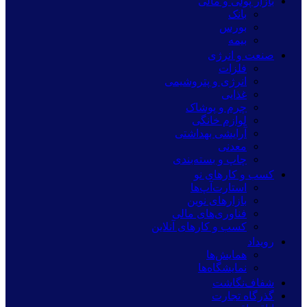
بازار پولی و مالی
بانک
بورس
بیمه
صنعت و انرژی
فلزات
انرژی و پتروشیمی
غذایی
چرم و پوشاک
لوازم خانگی
آرایشی بهداشتی
معدنی
چاپ و بسته‌بندی
کسب و کارهای نو
استارت‌آپ‌ها
بازارهای نوین
فناوری‌های مالی
کسب و کارهای آنلاین
رویداد
همایش‌ها
نمایشگاه‌ها
شفاف‌نگاشت
گذرگاه تجارت