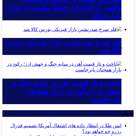
واقعی از الزامات حفظ سلامت و تعادل
بازار فولاد
فلز سرخ صدرنشین بازار فیزیکی بورس
کالا شد
تاخت و تاز قیمت آهن در سایه جنگ و
جهش ارز؛ رکود در بازار همچنان
پابرجاست
اخبار
انس طلا در انتظار داده های اشتغال آمریکا| تصمیم فدرال
رزرو چه خواهد بود؟