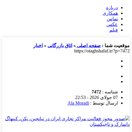
درباره
همکاری
تماس
عکس
فیلم
موقعیت شما :
صفحه اصلی
»
اتاق بازرگانی
»
اخبار
https://otaghshafaf.ir/?p=7472
شناسه :
7472
07 جولای 2026 - 22:53
ارسال توسط :
Ala Moradi