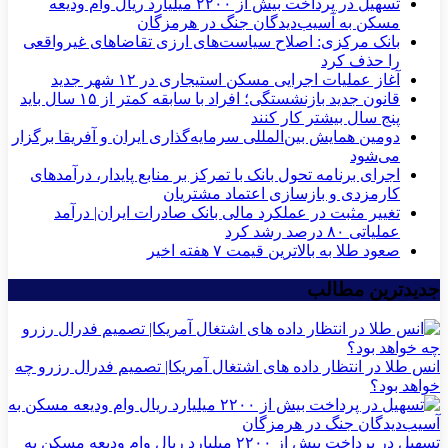
تسهیل در پرداخت بیش از ۲۲۰۰ میلیارد ریال وام ودیعه
مسکن به آسیب‌دیدگان جنگ در هرمزگان
بانک مرکزی: اصلاح سیاست‌های ارزی تقاضاهای غیرواقعی
را حذف کرد
آغاز عملیات اجرایی مسکن استیجاری در ۱۲ شهر جدید
قانون جدید بازنشستگی؛ افراد با سابقه کمتر از ۱۵ سال باید
پنج سال بیشتر کار کنند
دومین همایش بین‌المللی سرمایه‌گذاری ایران و آفریقا برگزار
می‌شود
اجرای برنامه تحول بانک با تمرکز بر منابع پایدار، درآمدهای
کارمزدی و بازسازی اعتماد مشتریان
تغییر مثبت در عملکرد مالی بانک صادرات ایران| درآمد
عملیاتی ۸۰ درصد رشد کرد
صعود طلا به بالاترین قیمت ۷ هفته اخیر
جدیدترین مطالب
انس طلا در انتظار داده های اشتغال آمریکا| تصمیم فدرال رزرو چه
خواهد بود؟
تسهیل در پرداخت بیش از ۲۲۰۰ میلیارد ریال وام ودیعه مسکن به