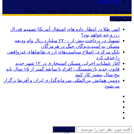
اتاق واقعیت
جمعه, ۱۶ مرداد , ۱۴۰۵ برابر با - Friday, 7 August , 2026
خبر فوری :
انس طلا در انتظار داده های اشتغال آمریکا| تصمیم فدرال
رزرو چه خواهد بود؟
تسهیل در پرداخت بیش از ۲۲۰۰ میلیارد ریال وام ودیعه
مسکن به آسیب‌دیدگان جنگ در هرمزگان
بانک مرکزی: اصلاح سیاست‌های ارزی تقاضاهای غیرواقعی
را حذف کرد
آغاز عملیات اجرایی مسکن استیجاری در ۱۲ شهر جدید
قانون جدید بازنشستگی؛ افراد با سابقه کمتر از ۱۵ سال باید
پنج سال بیشتر کار کنند
دومین همایش بین‌المللی سرمایه‌گذاری ایران و آفریقا برگزار
می‌شود
جستجو کن