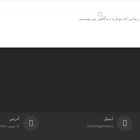
 زمانی که دوباره دیدگاهی می‌نویسم.
ایمیل
آدرس
info@OtaghShafaf.ir
کد پستی: 1434863319