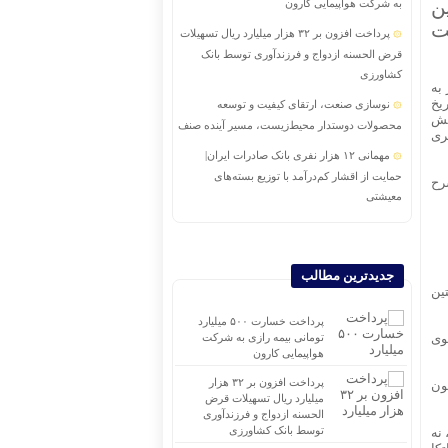
ن
به شرکت هواپیمایی کارون
ت
پرداخت افزون بر ۳۲ هزار میلیارد ریال تسهیلات
قرض الحسنه ازدواج و فرزندآوری توسط بانک
کشاورزی
 تبریز به
یخ
نوسازی صنعت، ارتقای کیفیت و توسعه
خش
محصولات دوستدار محیط‌زیست، مسیر آینده صنف
ری
مهمانی ۱۲ هزار نفری بانک صادرات ایران|
حمایت از اقشار کم‌درآمد با توزیع بسته‌های
رح
معیشتی
در چهار ماه نخست ۱۴۰۵ رقم خورد؛ پرداخت
بیش از ۸ همت وام ازدواج به زوج‌های جوان توسط
بانک ملی ایران
جدیدترین مطالب
نخستین
رکود صنعت منسوجات، سفارش‌های رنگرزی و
چاپ پارچه را کاهش داده است
پرداخت خسارت ۵۰۰ میلیارد
وی
تومانی بیمه رازی به شرکت
برگزاری جلسه مجمع عمومی عادی سال
هواپیمایی کارون
۱۴۰۴موسسه صندوق رفاه و تامین آتیه کارکنان
پرداخت افزون بر ۳۲ هزار
ون
پست بانک ایران
میلیارد ریال تسهیلات قرض
الحسنه ازدواج و فرزندآوری
شایعه گرانی بنزین، قیمت خودروهای برقی را بالا
توسط بانک کشاورزی
 نه
برد