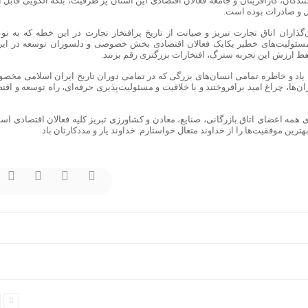
ندگان، کارآفرینان و جامعه فعالان اقتصادی این استان پر ظرفیت، بلکه الگویی قابل ا
ل و صادرات بوده است.
‌گذاران اتاق تجارت تبریز و صیانت از تاریخ پرافتخار تجارت در این خطه که به نو
سئولیت‌های خطیر یکایک فعالان اقتصادی بخش خصوصی و دلسوزان توسعه در ایر
حفظ ارزش این تجربه سترگ، افتخارات بزرگتری رقم بزنند.
ن، یاد و خاطره تمامی انسان‌های بزرگی که در تمامی دوران تاریخ ایران اسلامی مخصو
ن‌ها، چراغ امید برافروختند و با خلاقیت و مسئولیت‌پذیری حرفه‌ای، راه توسعه و اقت
ه اعضای اتاق بازرگانی، صنایع، معادن و کشاورزی تبریز کلیه فعالان اقتصادی است
رین موفقیت‌ها را از خداوند متعال خواستارم. خداوند یار و مددکارتان باد.