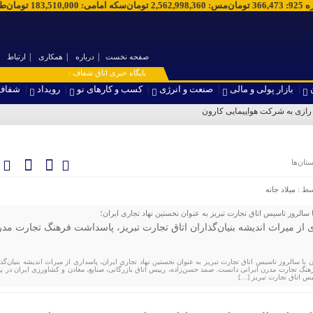
قره 925
:
366,473
تومان
مس
:
2,562,998,360
تومان
سکه امامی
:
183,510,000
تومان
صفحه نخست
درباره
همکاری
ارتباط
۞ پایگاه خبری اتاق شفاف :
بازار پولی و مالی
صنعت و انرژی
کسب و کارهای نو
رویداد
شفاف
پ
ان‌ها
سط :
میلاد جانه
ا سالروز تاسیس اتاق تجارت تبریز به عنوان نخستین نهاد تجاری ایران؛
از میراث اندیشه بنیان‌گذاران اتاق تجارت تبریز، پاسداشت فرهنگ تجارت مد
 با سالروز تاسیس اتاق تجارت تبریز به عنوان نخستین نهاد تجاری ایران، پاسداری از میراث اندیشه بنیان‌گذا
هنگ تجارت مدرن ایرانی دانست. صمد حسن‌زاده، رییس اتاق بازرگانی، صنایع، معادن و کشاورزی ایران در پی