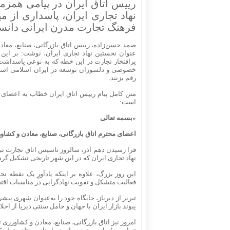
رییس اتاق ایران در پیامی همزما
نهاد تجاری ایران، پاسداری از م
فرهنگ تجارت مدرن ایرانی دانس
عنوان نخستین نهاد تجاری ایران، نوشت: بر این با
پرافتخار تجارت در این خطه که به نوعی پاسداش
خصوصی و دلسوزان توسعه در ایران اسلامی است ت
رقم بزنند.
متن کامل پیام رییس اتاق ایران خطاب به اعضای ات
است:
«بسمه تعالی
اعضای محترم اتاق بازرگانی، صنایع، معادن و کشاور
نهاد تجاری ایران که در این شهر تاریخی تشکیل گر
این روز بزرگ، علاوه بر اینکه یادآورِ یک نقطه تح
فعالیت متشکل و تقویت نهادگرایی در مناسبات اقتص
تبریز از دیرباز، جایگاه خود را به‌عنوان شهری پ
پیوند بازار ایران با جهان و حامل سنتی دیرپا از اخ
امروز نیز اتاق بازرگانی، صنایع، معادن و کشاورزی 