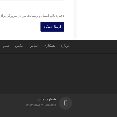
ذخیره نام، ایمیل و وبسایت من در مرورگر برای
درباره
همکاری
تماس
عکس
فیلم
شماره تماس
021-88886952 09205231909