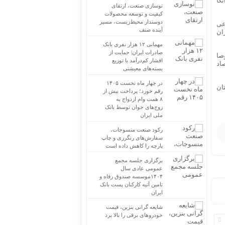
تکا
نوسازی صنعت، ارتقای
محاسبه جداگانه تعیین تکلیف ۸۰ درصد برگه
کیفیت و توسعه محصولات
چک‌های کاغذی و الکترونیکی هنگام درخواست
دوستدار محیط‌زیست، مسیر
عی
آینده صنف
ان
دسته چک
مهمانی ۱۲ هزار نفری بانک
صادرات ایران| حمایت از
صا
اقشار کم‌درآمد با توزیع
صاد
بسته‌های معیشتی
در چهار ماه نخست ۱۴۰۵
ان
رقم خورد؛ پرداخت بیش از
۸ همت وام ازدواج به
زوج‌های جوان توسط بانک
ملی ایران
رکود صنعت منسوجات،
سفارش‌های رنگرزی و چاپ
پارچه را کاهش داده است
برگزاری جلسه مجمع
عمومی عادی سال
۱۴۰۴موسسه صندوق رفاه و
تامین آتیه کارکنان پست بانک
ایران
شایعه گرانی بنزین، قیمت
خودروهای برقی را بالا برد