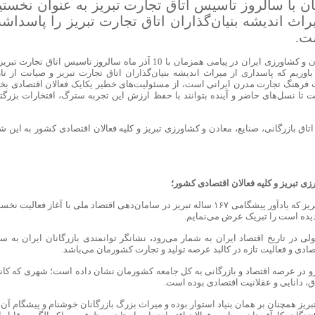
ن با سالروز تاسیس اتاق تجارت تبریز به عنوان نخستی
یراث اندیشه بنیان‌گذاران اتاق تجارت تبریز را پاسداش
ت.
صمد حسن‌زاده، رییس اتاق بازرگانی، صنایع، معادن و کشاورزی ایران در پیامی همزمان با 10 آذر ماه سالروز تاسیس اتاق تجارت
وریم که پاسداری از میراث اندیشه بنیان‌گذاران اتاق تجارت تبریز و صیانت از تار
ت فرهنگ تجارت مدرن ایرانی است، از مسئولیت‌های خطیر یکایک فعالان اقتصادی ب
ا نسل‌های حاضر و آینده بتوانند با حفظ ارزش این تجربه سترگ، افتخارات بزرگت
اق بازرگانی، صنایع، معادن و کشاورزی تبریز و کلیه فعالان اقتصادی کشور به این ش
زی تبریز و کلیه فعالان اقتصادی کشور؛
فرا رسیدن دهم آذر، سالروز تاسیس اتاق تجارت تبریز که یادآور پیشگامی ۱۶۷ ساله تبریز در سامان‌دهی اقتصاد ملی با آغاز فعالیت 
دیده است را تبریک عرض می‌نمایم.
ولی در تاریخ اقتصاد ایران به شمار می‌رود، نشانگر توانمندی بازرگانان ایران به س
ادی و فعالیت تازه در کالبد عرصه تولید و تجارت کشورمان می‌باشد.
یشرو در عرصه اقتصاد و بازرگانی به کل جامعه کشورمان نشان داده است؛ شهری که کان
لاق، دانایی و عقلانیت اقتصادی بوده است.
تبریز همچنان بر همان بنیاد استوار بوده و میراث بزرگ بازرگانان خوشنام و پیشگام آن،