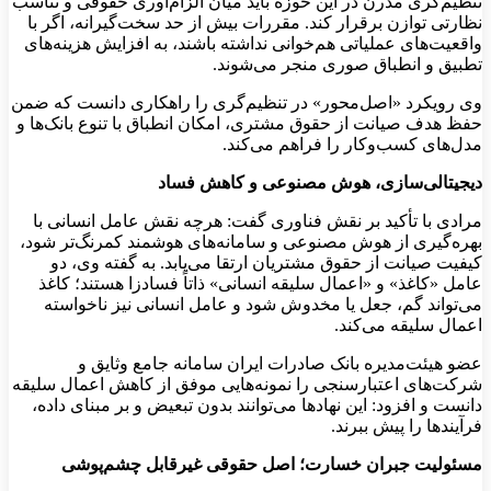
تنظیم‌گری مدرن در این حوزه باید میان الزام‌آوری حقوقی و تناسب
نظارتی توازن برقرار کند. مقررات بیش از حد سخت‌گیرانه، اگر با
واقعیت‌های عملیاتی هم‌خوانی نداشته باشند، به افزایش هزینه‌های
تطبیق و انطباق صوری منجر می‌شوند.
وی رویکرد «اصل‌محور» در تنظیم‌گری را راهکاری دانست که ضمن
حفظ هدف صیانت از حقوق مشتری، امکان انطباق با تنوع بانک‌ها و
مدل‌های کسب‌وکار را فراهم می‌کند.
دیجیتالی‌سازی، هوش مصنوعی و کاهش فساد
مرادی با تأکید بر نقش فناوری گفت: هرچه نقش عامل انسانی با
بهره‌گیری از هوش مصنوعی و سامانه‌های هوشمند کمرنگ‌تر شود،
کیفیت صیانت از حقوق مشتریان ارتقا می‌یابد. به گفته وی، دو
عامل «کاغذ» و «اعمال سلیقه انسانی» ذاتاً فسادزا هستند؛ کاغذ
می‌تواند گم، جعل یا مخدوش شود و عامل انسانی نیز ناخواسته
اعمال سلیقه می‌کند.
عضو هیئت‌مدیره بانک صادرات ایران سامانه جامع وثایق و
شرکت‌های اعتبارسنجی را نمونه‌هایی موفق از کاهش اعمال سلیقه
دانست و افزود: این نهادها می‌توانند بدون تبعیض و بر مبنای داده،
فرآیندها را پیش ببرند.
مسئولیت جبران خسارت؛ اصل حقوقی غیرقابل چشم‌پوشی