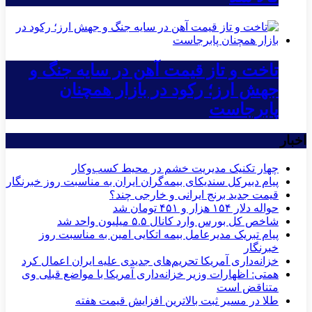
تاخت و تاز قیمت آهن در سایه جنگ و
جهش ارز؛ رکود در بازار همچنان
پابرجاست
اخبار
چهار تکنیک مدیریت خشم در محیط کسب‌وکار
پیام دبیرکل سندیکای بیمه‌گران ایران به مناسبت روز خبرنگار
قیمت جدید برنج ایرانی و خارجی چند؟
حواله دلار ۱۵۴ هزار و ۴۵۱ تومان شد
شاخص کل بورس وارد کانال ۵.۵ میلیون واحد شد
پیام تبریک مدیرعامل بیمه اتکایی امین به مناسبت روز
خبرنگار
خزانه‌داری آمریکا تحریم‌های جدیدی علیه ایران اعمال کرد
همتی: اظهارات وزیر خزانه‌داری آمریکا با مواضع قبلی وی
متناقض است
طلا در مسیر ثبت بالاترین افزایش قیمت هفته