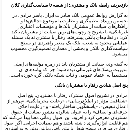
بازتعریف رابطه بانک و مشتری؛ از شعبه تا سیاست‌گذاری کلان
به گزارش روابط عمومی بانک صادرات ایران، یاسر مرادی، در
نخستین رویداد تنظیم‌گری و نظارت با موضوع «چالش‌ها و
راهکارهای صیانت از مشتریان بانک‌ها و مؤسسات اعتباری
غیربانکی» با تشریح چارچوب‌های نوین صیانت از مشتریان تأکید
کرد: در نظام‌های بانکی پیشرفته، رفتار با مشتری نه یک مسئله
عملیاتی محدود به شعب، بلکه یک متغیر راهبردی در سطح
سیاست‌گذاری بانکی و بخشی از معماری تصمیم‌گیری محسوب
می‌شود.
به گفته وی، صیانت از مشتریان باید در زمره مؤلفه‌های اصلی
مدیریت ریسک‌های غیرمالی دیده شود؛ چرا که پیامدهای آن
مستقیماً به اعتماد عمومی و ثبات شبکه بانکی گره خورده است.
پنج اصل بنیادین رفتار با مشتریان بانکی
مرادی در تشریح اصول مشترک رفتار با مشتریان، پنج اصل
«شفافیت مؤثر در اطلاع‌رسانی»، «رعایت محرمانگی»، «پرهیز از
اعمال تبعیض»، «پاسخگویی ساختار یافته» و «رعایت اخلاق
حرفه‌ای و انصاف» را به عنوان شالوده منشور صیانت از حقوق
مشتریان معرفی کرد و افزود: این اصول زمانی معنا پیدا می‌کنند که
هم قابلیت اندازه‌گیری داشته باشند و هم ضمانت اجرایی. اگر اصول
رفتاری صرفاً در سطح شعار یا متن باقی بمانند، به‌تدریج به اسنادی