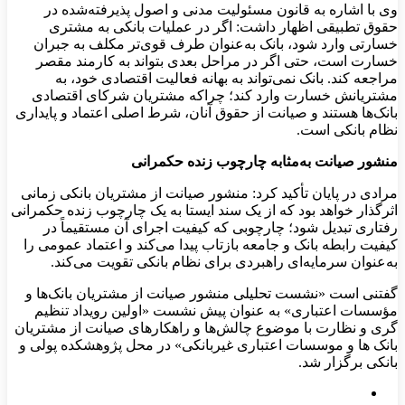
وی با اشاره به قانون مسئولیت مدنی و اصول پذیرفته‌شده در
حقوق تطبیقی اظهار داشت: اگر در عملیات بانکی به مشتری
خسارتی وارد شود، بانک به‌عنوان طرف قوی‌تر مکلف به جبران
خسارت است، حتی اگر در مراحل بعدی بتواند به کارمند مقصر
مراجعه کند. بانک نمی‌تواند به بهانه فعالیت اقتصادی خود، به
مشتریانش خسارت وارد کند؛ چراکه مشتریان شرکای اقتصادی
بانک‌ها هستند و صیانت از حقوق آنان، شرط اصلی اعتماد و پایداری
نظام بانکی است.
منشور صیانت به‌مثابه چارچوب زنده حکمرانی
مرادی در پایان تأکید کرد: منشور صیانت از مشتریان بانکی زمانی
اثرگذار خواهد بود که از یک سند ایستا به یک چارچوب زنده حکمرانی
رفتاری تبدیل شود؛ چارچوبی که کیفیت اجرای آن مستقیماً در
کیفیت رابطه بانک و جامعه بازتاب پیدا می‌کند و اعتماد عمومی را
به‌عنوان سرمایه‌ای راهبردی برای نظام بانکی تقویت می‌کند.
گفتنی است «نشست تحلیلی منشور صیانت از مشتریان بانک‌ها و
مؤسسات اعتباری» به عنوان پیش نشست «اولین رویداد تنظیم
گری و نظارت با موضوع چالش‌ها و راهکارهای صیانت از مشتریان
بانک ها و موسسات اعتباری غیربانکی» در محل پژوهشکده پولی و
بانکی برگزار شد.​