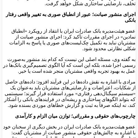
تخلف، نارضایتی ساختاری شکل خواهد گرفت.
اجرای منشور صیانت؛ عبور از انطباق صوری به تغییر واقعی رفتار
بانکی
عضو هیئت‌مدیره بانک صادرات ایران با انتقاد از رویکرد «انطباق
نمادین» در اجرای مقررات تأکید کرد: اجرای منشور صیانت از
مشتریان نباید به تکمیل چک‌لیست‌های صوری یا پاسخ به الزامات
شکلی نظارتی محدود شود.
به گفته وی، مسئله اصلی این نیست که کدام بند منشور به‌صورت
رسمی اجرا شده، بلکه این است که آیا الگوی تصمیم‌گیری بانک‌ها در
عمل به بهبود تجربه واقعی مشتریان منجر شده است یا خیر.
مرادی با اشاره به نقش داده‌ها در این فرآیند افزود: داده‌های حاصل
از شکایات، اعتراضات و نارضایتی‌های مشتریان باید به‌عنوان یک
«سیستم سیگنال‌دهی رفتاری» مورد استفاده قرار گیرند؛ سیستمی
که بتواند الگوهای ساختاری و ریشه‌ای در فرایندهای بانکی را آشکار
کند، نه اینکه صرفاً به ثبت و گزارش خطاهای موردی بسنده شود.
چارچوب‌های حقوقی و مقرراتی؛ توازن میان الزام و کارآمدی
عضو هیئت‌مدیره بانک صادرات ایران در بخش دیگری از سخنان خود
با اشاره به چالش‌های حقوقی منشور صیانت از مشتریان گفت: