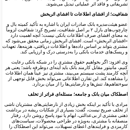
تشریفاتی و فاقد اثر عملیاتی تبدیل می‌شوند.
شفافیت؛ از افشای اطلاعات تا افشای اثربخش
عضو هیئت‌مدیره بانک صادرات ایران با اشاره به تأکید کمیته بال و
چارچوب‌های بازل ۲ بر اصل شفافیت، تصریح کرد: شفافیت لزوماً
به معنای افشای صرف اطلاعات بانکی نیست؛ آنچه اهمیت دارد
«افشای اثربخش» است. افشای اثربخش زمانی محقق می‌شود که
مشتری بتواند بر اساس داده‌ها و اطلاعات دریافتی، هزینه‌ها، تعهدات
و ریسک‌های خدمات بانکی را به‌درستی درک و ارزیابی کند.
وی افزود: اگر بخواهیم حقوق مشتری را در شبکه بانکی رعایت
کنیم، مانیتور مقابل کارمند بانک باید آینه‌ای دوطرفه باشد؛ یعنی هر
آنچه کارمند پشت سیستم می‌بیند، مشتری نیز عیناً همان اطلاعات
را مشاهده کند. این تقارن اطلاعاتی می‌تواند بخش قابل توجهی از
سوءتفاهم‌ها، تنش‌ها و نارضایتی‌ها را از میان بردارد.
اصطکاک میان بانک و جامعه؛ مسئله‌ای فراتر از تخلف
مرادی با تأکید بر اینکه بخش زیادی از نارضایتی‌های مشتریان ناشی
از تخلف صریح نیست، گفت: بسیاری از شکایات ریشه در برداشت
ذهنی مشتری از بی‌عدالتی، ابهام یا نبود پاسخ روشن دارد. رفتار
منصفانه با مشتری، به‌ویژه در طراحی محصولات، سیاست‌های
کارمزدی و فرایندهای اعطای تسهیلات، می‌تواند این اصطکاک را