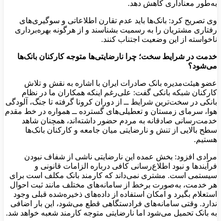
به‌طور معناداری کاهش دهد.
وی تصریح کرد: بانک‌ها باید عدم تقارن اطلاعاتی و سوگیری‌های
رفتاری مشتریان را به رسمیت بشناسند و از هرگونه بهره‌برداری
ناخواسته از این وضعیت اجتناب کنند.
خدمت در شرایط سخت؛ چرا نارضایتی‌ها متوجه کارکنان بانک‌ها
می‌شود؟
عضو هیئت‌مدیره بانک صادرات ایران با اشاره به نقش و تلاش
کارکنان شبکه بانکی گفت: علی‌رغم اینکه همکاران ما در نظام
بانکی در سخت‌ترین شرایط ــ از دوران کرونا گرفته تا جنگ، آلودگی
هوا، سرمای زمستان و تعطیلی‌های گسترده ــ همواره در خط مقدم
خدمت‌رسانی صادقانه به مردم حضور داشته‌اند، همچنان شاهد
سطح بالایی از تنش و نارضایتی میان جامعه و کارکنان بانک‌ها
هستیم.
مرادی افزود: بخش عمده این نارضایتی ناشی از شفاف نبودن
فرآیندها و نبود اطلاع‌رسانی کافی درباره الزامات قانونی و
سیستمی است. مشتری نمی‌داند که کارمند بانک مکلف است برای
هر خدمت، به‌صورت برخط از سامانه‌های مختلف مانند ثبت احوال
استعلام بگیرد و امکان استفاده از داده‌های ذخیره‌شده قبلی وجود
ندارد. وقتی سامانه‌های فرادستگاهی قطع می‌شود، این بار اضافی
به بانک تحمیل می‌شود اما نارضایتی متوجه کارمند شعبه خواهد شد.