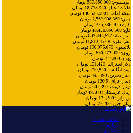
آلومینیوم
:
589,850,000
تومان
طلا 18 عیار
:
18,758,950
تومان
سکه امامی
:
186,525,000
تومان
مس
:
2,562,998,360
تومان
نقره 925
:
375,336
تومان
قلع
:
10,428,060,500
تومان
انس طلا
:
807,443,637
تومان
انس نقره
:
11,812,457.8
تومان
پلاتینیوم
:
190,975,070
تومان
روی
:
660,773,000
تومان
یورو
:
214,860
تومان
دلار استرالیا
:
131,420
تومان
پوند انگلیس
:
250,850
تومان
دینار بحرین
:
493,390
تومان
دینار عراق
:
130.5
تومان
دینار کویت
:
602,390
تومان
ریال عربستان
:
49,500
تومان
ین ژاپن
:
123,200
تومان
یوان چین
:
27,700
تومان
صفحه نخست
درباره
همکاری