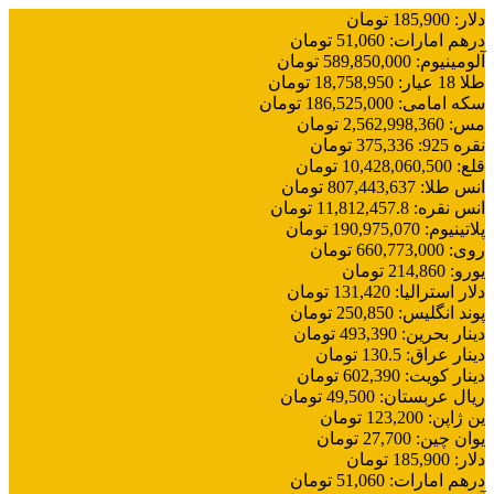
دلار
:
185,900
تومان
درهم امارات
:
51,060
تومان
آلومینیوم
:
589,850,000
تومان
طلا 18 عیار
:
18,758,950
تومان
سکه امامی
:
186,525,000
تومان
مس
:
2,562,998,360
تومان
نقره 925
:
375,336
تومان
قلع
:
10,428,060,500
تومان
انس طلا
:
807,443,637
تومان
انس نقره
:
11,812,457.8
تومان
پلاتینیوم
:
190,975,070
تومان
روی
:
660,773,000
تومان
یورو
:
214,860
تومان
دلار استرالیا
:
131,420
تومان
پوند انگلیس
:
250,850
تومان
دینار بحرین
:
493,390
تومان
دینار عراق
:
130.5
تومان
دینار کویت
:
602,390
تومان
ریال عربستان
:
49,500
تومان
ین ژاپن
:
123,200
تومان
یوان چین
:
27,700
تومان
دلار
:
185,900
تومان
درهم امارات
:
51,060
تومان