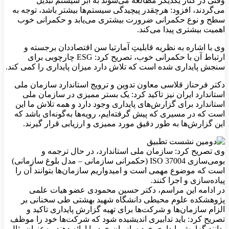
وقتی در کنار یکدیگر مطالعه می‌شوند به ابر سیستم تبدیل
می‌گردند، افزود: هرچقدر پیچیدگی سیستم‌ها بیشتر باشد، توجه به
سطح و نوع حکمرانی ضرورت بیشتری می‌یابد و حکمرانی خوب
اهمیت بیشتری پیدا می‌کند.
وی با اشاره به نظریه قابلیتِ آمارتیا سن اقتصاددان برجسته و
ارتباط آن با حکمرانی خوب، تصریح کرد: ESG چارچوبی برای
سنجش پایداری شده است که تلاش دارد میزان پایداری را کمی کند.
دکتر فرحناز قلاسی معاون تدوین و ترویج استاندارد سازمان ملی
استاندارد ایران نیز تاکید کرد: یک بستر ممیزی در سازمان ملی
استاندارد برای گزارش‌های پایداری وجود دارد و همه تلاش ما این
است که در مسیری که پیش گرفته‌ایم، رویه‌ها به‌گونه‌ای باشد که
این گزارش‌ها به طور دقیق مورد ممیزی و ارزیابی قرار گیرند.
وی تصریح کرد: سازمان ملی استاندارد، در حال ترجمه و
بومی‌سازی 37004 ISO (حکمرانی سازمانی – مدل بلوغ سازمانی)
است که موضوع مهمی است و امیدواریم سازمان‌ها بتوانند آن را
پیاده‌سازی و اجرا کنند.
در ادامه این مراسم، دکتر حسین محمودی عضو هیات علمی
پژوهشکده علوم محیطی دانشگاه شهید بهشتی طی سخنانی بر
الزام سازمان‌ها و شرکت‌ها برای تهیه گزارش پایداری تاکید و
تصریح کرد: باید تدابیری اندیشیده شود که شرکت‌ها خود را موظف
بدانند گزارش پایداری خود سازمان خود را ارائه دهند. به‌عنوان‌مثال