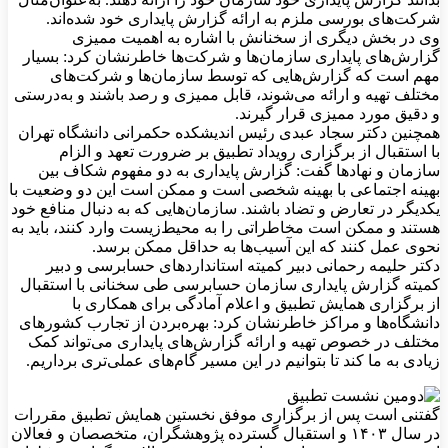
شرکت‌های بورسی ملزم به ارائه گزارش پایداری خود شده‌اند.
وی در بخش دیگری از سخنانش با اشاره به اهمیت ممیزی
گزارش‌های پایداری سازمان‌ها و شرکت‌ها خاطرنشان کرد: بسیار
مهم است که گزارش‌هایی که توسط سازمان‌ها و شرکت‌های
مختلف تهیه و ارائه می‌شوند، قابل ممیزی و رصد باشند و به‌درستی
و دقیق مورد ممیزی قرار گیرند.
همچنین دکتر سجاد عبدی رئیس اندیشکده حکمرانی دانشگاه تهران
با استقبال از برگزاری رویداد تطبیق بر ضرورت تعهد و الزام
سازمان و نهادها گفت: گزارش پایداری به دو مفهوم شکاف بین
بهینه اجتماعی با بهینه شخصی است و ممکن است این دو وضعیت با
یکدیگر در تعارض و تضاد باشند. سازمان‌هایی که به دنبال منافع خود
هستند و ممکن است مخاطراتی را به محیط‌زیست وارد کنند، باید به
نحوی عمل کنند که این آسیب‌ها به حداقل ممکن برسد.
دکتر حلیمه رحمانی دبیر کمیته استانداردهای حسابرسی و دبیر
کمیته گزارش پایداری سازمان حسابرسی طی سخنانی با استقبال
از برگزاری همایش تطبیق و اعلام آمادگی برای همکاری با
دانشگاه‌ها و مراکز خاطرنشان کرد: بهره‌بردن از تجارب کشورهای
مختلف در خصوص تهیه و ارائه گزارش‌های پایداری می‌تواند کمک
زیادی به ما کند تا بتوانیم در این مسیر گام‌های عملی‌تری برداریم.
گفتنی است پس از برگزاری موفق نخستین همایش تطبیق مقررات
در سال ۱۴۰۳ و استقبال گسترده پژوهشگران، متخصصان و فعالان