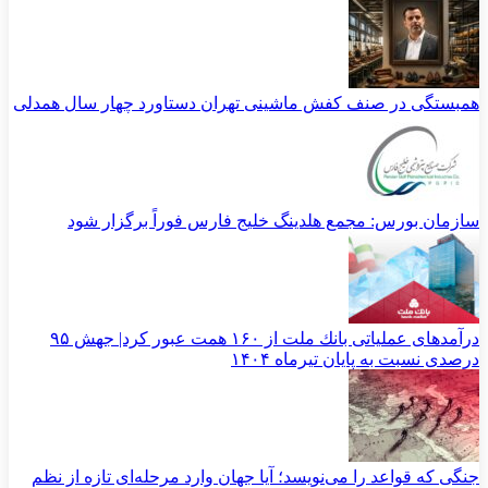
همبستگی در صنف کفش ماشینی تهران دستاورد چهار سال همدلی
سازمان بورس: مجمع هلدینگ خلیج فارس فوراً برگزار شود
درآمدهای عملیاتی بانك ملت از ۱۶۰ همت عبور كرد| جهش ۹۵
درصدی نسبت به پایان تیرماه ۱۴۰۴
جنگی که قواعد را می‌نویسد؛ آیا جهان وارد مرحله‌ای تازه از نظم