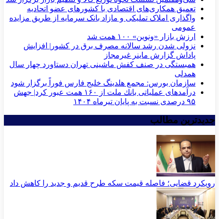
تعمیق همکاری‌های اقتصادی با کشورهای عضو اتحادیه
واگذاری املاک تملیکی و مازاد بانک سرمایه از طریق مزایده
عمومی
ارزش بازار «ونوین» ۱۰۰ همت شد
نزولی شدن رشد سالانه مصرف برق در کشور| افزایش
پاداش گزارش ماینر غیرمجاز
همبستگی در صنف کفش ماشینی تهران دستاورد چهار سال
همدلی
سازمان بورس: مجمع هلدینگ خلیج فارس فوراً برگزار شود
درآمدهای عملیاتی بانك ملت از ۱۶۰ همت عبور كرد| جهش
۹۵ درصدی نسبت به پایان تیرماه ۱۴۰۴
جدیدترین مطالب
رویکرد قضایی؛ فاصله قیمت سکه طرح قدیم و جدید را کاهش داد