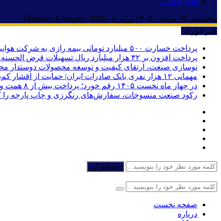
اتاق واقعیت
پنجشنبه, ۱۵ مرداد , ۱۴۰۵ برابر با - Thursday, 6 August , 2026
خبر فوری :
پرداخت خسارت ۵۰۰ میلیارد تومانی بیمه رازی به شرکت هواپیمایی کارون
پرداخت افزون بر ۳۲ هزار میلیارد ریال تسهیلات قرض الحسنه ازدواج و فرزندآوری توسط بانک کشاورزی
نوسازی صنعت، ارتقای کیفیت و توسعه محصولات دوستدار مح
مهمانی ۱۲ هزار نفری بانک صادرات ایران| حمایت از اقشار کم‌درآمد با توزیع بسته‌های معیشتی
در چهار ماه نخست ۱۴۰۵ رقم خورد؛ پرداخت بیش از ۸ همت وام ازدواج به زوج‌های جوان توسط بانک ملی ایران
رکود صنعت منسوجات، سفارش‌های رنگرزی و چاپ پارچه را 
جستجو کن
صفحه نخست
درباره