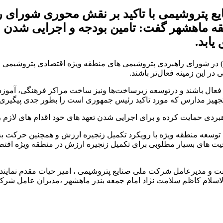
ع پتروشیمی با تاکید بر نقش محوری شورای ر
ه ماهشهر گفت: تامین بودجه و اجرایی شدن
یابد.
به گزارش خبرنگار نیپنا؛ حسن عباس زاده امروز یکشنبه ( 9 آذر 1404) در شورای راهبردی پتروشیمی های 
 این زمینه فعال‌تر باشند.
ی فعال باشند و درتوسعه زیرساخت‌ها ونیز ساخت مراکز فرهنگی، آموزش
هیز مدارس که مورد تاکید رئیس جمهوری است را بطور جدی پیگیری ک
ردی حمایت کرده و برای اجرایی شدن تعهد های خود اقدام های لازم را
توسعه منطقه ویژه با رویکرد تکمیل زنجیره ارزش و همچنین حرکت به
فیت های بسیار مطلوبی برای تکمیل زنجیره ارزش در منطقه ویژه اقت
ت و مدیرعامل شرکت ملی صنایع پتروشیمی ، امیر حیات مقدم نماینده
سلام کاظم سلامت نژاد امام جمعه بندر ماهشهر ،مدیران عامل شر