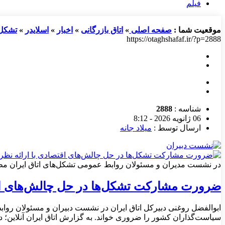
فیلم
موقعیت شما :
صفحه اصلی
»
اتاق بازرگانی
»
اخبار
»
اسلایدر
»
تشکل‌
https://otaghshafaf.ir/?p=2888
شناسه :
2888
06 ژانویه 2026 - 8:12
ارسال توسط :
میلاد جانه
در نشست مدیران و مسئولان روابط عمومی تشکل‌های اتاق ایران م
ضرورت مشارکت تشکل‌ها در حل چالش‌های اق
ابوالفضل روغنی دبیرکل اتاق ایران در نشست دبیران و مسئولان رواب
سیاست‌گذاران کشور را ضروری خواند. به گزارش اتاق ایران آنلاین؛ د