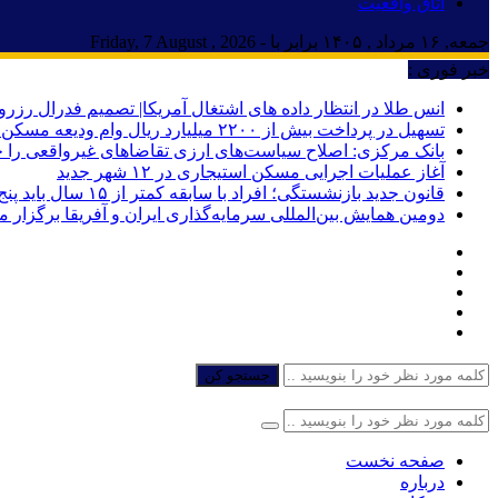
اتاق واقعیت
جمعه, ۱۶ مرداد , ۱۴۰۵ برابر با - Friday, 7 August , 2026
خبر فوری :
انس طلا در انتظار داده های اشتغال آمریکا| تصمیم فدرال رزرو
تسهیل در پرداخت بیش از ۲۲۰۰ میلیارد ریال وام ودیعه مسکن به آسیب‌دیدگان جنگ در هرمزگان
بانک مرکزی: اصلاح سیاست‌های ارزی تقاضاهای غیرواقعی را 
آغاز عملیات اجرایی مسکن استیجاری در ۱۲ شهر جدید
قانون جدید بازنشستگی؛ افراد با سابقه کمتر از ۱۵ سال باید پنج سال بیشتر کار کنند
دومین همایش بین‌المللی سرمایه‌گذاری ایران و آفریقا برگزار 
جستجو کن
صفحه نخست
درباره