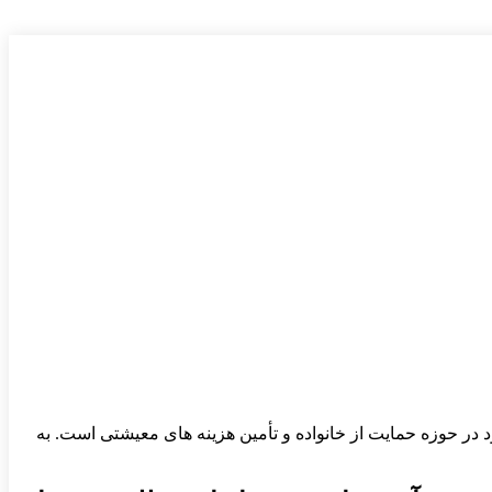
1404 تا تاریخ 11 آذر نشان‌ دهنده ایفای مطلوب تعهدات خود در حوزه حمایت از خانواده و تأمین هزینه ‌های معیشتی است. به