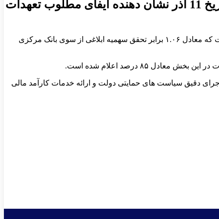
عملکرد بانک ایران زمین در پرداخت تسهیلات تکلیفی طی دوره زمانی ابتدای سال 1404 تا تاریخ 11 آذر نشان‌ دهنده ایفای مطلوب تعهدات
به گزارش مدیریت امور اعتبارات بانک ایران زمین در بخش تسهیلات فرزند آوری، ۴۴۴ میلیارد ریال تسهیلات به متقاضیان پرداخت شده است که معادل ۱.۰۶ برابر تحقق سهمیه ابلاغی از سوی بانک مرکزی
اجرای دقیق سیاست ‌های حمایتی دولت و ارائه خدمات کارآمد مالی