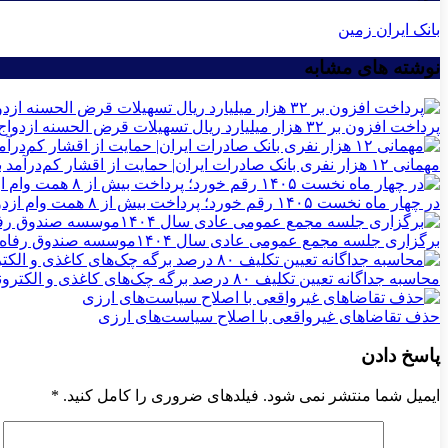
بانک ایران زمین
نوشته های مشابه
پرداخت افزون بر ۳۲ هزار میلیارد ریال تسهیلات قرض الحسنه ازدواج و فرزندآوری توسط بانک کشاورزی
مهمانی ۱۲ هزار نفری بانک صادرات ایران| حمایت از اقشار کم‌درآمد با توزیع بسته‌های معیشتی
در چهار ماه نخست ۱۴۰۵ رقم خورد؛ پرداخت بیش از ۸ همت وام ازدواج به زوج‌های جوان توسط بانک ملی ایران
برگزاری جلسه مجمع عمومی عادی سال ۱۴۰۴موسسه صندوق رفاه و تامین آتیه کارکنان پست بانک ایران
محاسبه جداگانه تعیین تکلیف ۸۰ درصد برگه چک‌های کاغذی و الکترونیکی هنگام درخواست دسته چک
حذف تقاضاهای غیرواقعی با اصلاح سیاست‌های ارزی
پاسخ دادن
ایمیل شما منتشر نمی شود. فیلدهای ضروری را کامل کنید.
*