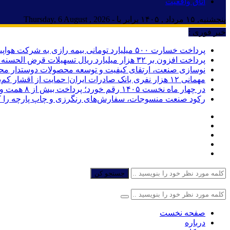
اتاق واقعیت
پنجشنبه, ۱۵ مرداد , ۱۴۰۵ برابر با - Thursday, 6 August , 2026
خبر فوری :
پرداخت خسارت ۵۰۰ میلیارد تومانی بیمه رازی به شرکت هواپیمایی کارون
پرداخت افزون بر ۳۲ هزار میلیارد ریال تسهیلات قرض الحسنه ازدواج و فرزندآوری توسط بانک کشاورزی
نوسازی صنعت، ارتقای کیفیت و توسعه محصولات دوستدار مح
مهمانی ۱۲ هزار نفری بانک صادرات ایران| حمایت از اقشار کم‌درآمد با توزیع بسته‌های معیشتی
در چهار ماه نخست ۱۴۰۵ رقم خورد؛ پرداخت بیش از ۸ همت وام ازدواج به زوج‌های جوان توسط بانک ملی ایران
رکود صنعت منسوجات، سفارش‌های رنگرزی و چاپ پارچه را 
جستجو کن
صفحه نخست
درباره