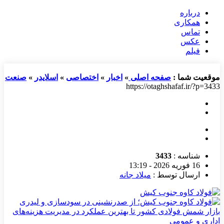
درباره
همکاری
تماس
عکس
فیلم
موقعیت شما :
صفحه اصلی
»
اخبار
»
اختصاصی
»
اسلایدر
»
صنعت
https://otaghshafaf.ir/?p=3433
شناسه :
3433
16 فوریه 2026 - 13:19
ارسال توسط :
میلاد جانه