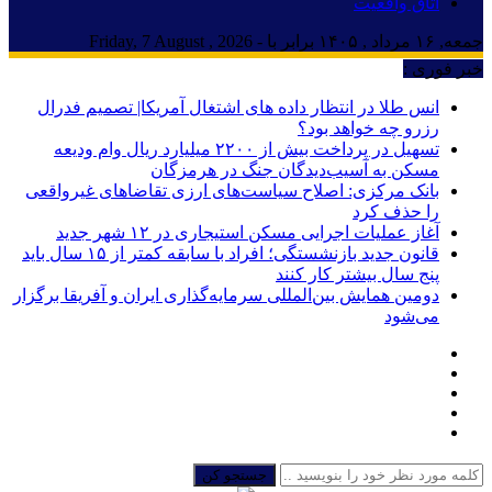
اتاق واقعیت
جمعه, ۱۶ مرداد , ۱۴۰۵ برابر با - Friday, 7 August , 2026
خبر فوری :
انس طلا در انتظار داده های اشتغال آمریکا| تصمیم فدرال
رزرو چه خواهد بود؟
تسهیل در پرداخت بیش از ۲۲۰۰ میلیارد ریال وام ودیعه
مسکن به آسیب‌دیدگان جنگ در هرمزگان
بانک مرکزی: اصلاح سیاست‌های ارزی تقاضاهای غیرواقعی
را حذف کرد
آغاز عملیات اجرایی مسکن استیجاری در ۱۲ شهر جدید
قانون جدید بازنشستگی؛ افراد با سابقه کمتر از ۱۵ سال باید
پنج سال بیشتر کار کنند
دومین همایش بین‌المللی سرمایه‌گذاری ایران و آفریقا برگزار
می‌شود
جستجو کن