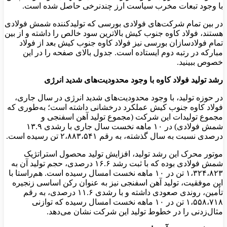
با وجود تبعات مخرب سیاست ارز چندنرخی حاصل شده است.
در بین تمام شرکت‌های فولادی بورسی که تولیدکننده شمش فولادی
هستند، فولاد کاوه جنوب کیش بالاترین سود خالص را داشته و از بین
تمام فولادسازان بورسی نیز فولاد کاوه جنوب کیش بعد از فولاد
مبارکه در رتبه دوم ایستاده است. جدول بالای صفحه را در این
خصوص ببینید.
رشد تولید فولاد کاوه با وجود محدودیت‌های شدید انرژی
در حوزه تولید، با وجود محدودیت‌های شدید انرژی در سال جاری،
فولاد کاوه جنوب کیش عملکرد درخشانی داشته است؛ به‌طوری که
مجموع تولیدات این شرکت (مجموع تولید آهن اسفنجی و
شمش فولادی) در ۱۰ ماهه نخست سال جاری با رشدی ۱۳.۹
درصدی نسبت به سال گذشته، به رقم ۲،۸۸۳،۵۴۱ تن رسیده است.
موتور محرک این رشد تولید، افزایش تولید محصول استراتژیک
شمش فولادی بوده که با ثبت رشد ۱۶.۶ درصدی، حجم تولید آن به
۱،۳۲۴،۸۲۳ تن در ۱۰ ماهه نخست امسال رسیده است. هم‌راستا با
این موفقیت، تولید آهن اسفنجی نیز به عنوان رکن اساسی زنجیره
تأمین، روندی صعودی داشته و با رشدی ۱۱.۶ درصدی، به رقم
۱،۵۵۸،۷۱۸ تن در ۱۰ ماهه نخست امسال رسیده که توازنی
مثال‌زدنی را در خطوط تولید این شرکت نشان می‌دهد.