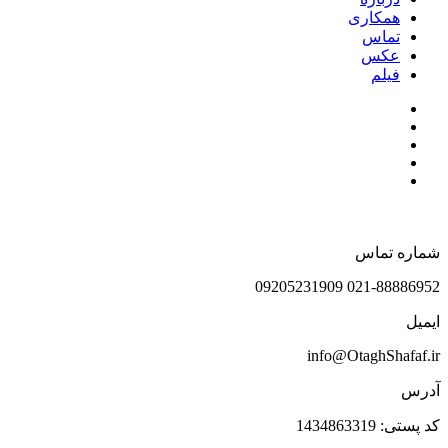
همکاری
تماس
عکس
فیلم
شماره تماس
021-88886952 09205231909
ایمیل
info@OtaghShafaf.ir
آدرس
کد پستی: 1434863319