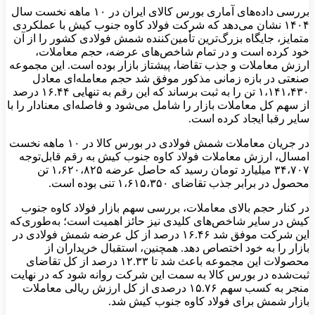
بررسی داده‌های آماری بورس کالای ایران در ۱۰ ماهه نخست سال
۱۴۰۴ نشان می‌دهد که شرکت فولاد کاوه جنوب کیش با عملکردی
متمایز، جایگاه بزرگ‌ترین تأمین‌کننده شمش فولادی کشور را از آن
خود کرده است و در تمام شاخص‌های عرضه، حجم معاملات،
ارزش معاملات و جذب تقاضا، پیشتاز بازار بوده است. این مجموعه
صنعتی در بازه زمانی مذکور موفق شد حجم معامله‌ای معادل
۱،۱۴۱،۴۳۰ تن را به ثبت برساند که این رقم به تنهایی ۱۶.۴۴ درصد
از سهم کل معاملات بازار را شامل می‌شود و فاصله‌ای معنادار را با
سایر رقبا ایجاد کرده است.
در جریان معاملات شمش فولادی در بورس کالا در ۱۰ ماهه نخست
امسال، ارزش معاملات فولاد کاوه جنوب کیش به رقم قابل‌توجه
۳۴،۷۰۷ میلیارد تومان رسید که حاصل عرضه ۱،۶۲۰،۸۲۵ تن
محصول در برابر جذب تقاضای ۱،۶۱۵،۳۵۰ تنی بوده است.
در کنار حجم بالای معاملات، بررسی سهم بازار فولاد کاوه جنوب
کیش در سایر شاخص‌های کلیدی نیز حائز اهمیت است؛ به‌طوری‌که
این شرکت موفق شد ۱۶.۴۶ درصد از کل عرضه شمش فولادی در
بازار را به خود اختصاص دهد. همچنین، استقبال خریداران از
محصولات این مجموعه باعث شد تا ۱۲.۳۳ درصد از کل تقاضای
ثبت‌شده در بورس کالا به سمت این شرکت روانه شود که در نهایت
منجر به کسب سهم ۱۵.۷۶ درصدی از کل ارزش ریالی معاملات
بازار شمش برای فولاد کاوه جنوب کیش شد.