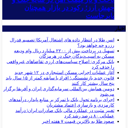
جهش ارز؛ رکود در بازار همچنان
پابرجاست
اخبار
انس طلا در انتظار داده های اشتغال آمریکا| تصمیم فدرال
رزرو چه خواهد بود؟
تسهیل در پرداخت بیش از ۲۲۰۰ میلیارد ریال وام ودیعه
مسکن به آسیب‌دیدگان جنگ در هرمزگان
بانک مرکزی: اصلاح سیاست‌های ارزی تقاضاهای غیرواقعی
را حذف کرد
آغاز عملیات اجرایی مسکن استیجاری در ۱۲ شهر جدید
قانون جدید بازنشستگی؛ افراد با سابقه کمتر از ۱۵ سال باید
پنج سال بیشتر کار کنند
دومین همایش بین‌المللی سرمایه‌گذاری ایران و آفریقا برگزار
می‌شود
اجرای برنامه تحول بانک با تمرکز بر منابع پایدار، درآمدهای
کارمزدی و بازسازی اعتماد مشتریان
تغییر مثبت در عملکرد مالی بانک صادرات ایران| درآمد
عملیاتی ۸۰ درصد رشد کرد
صعود طلا به بالاترین قیمت ۷ هفته اخیر