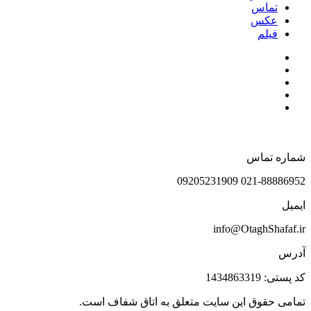
تماس
عکس
فیلم
شماره تماس
021-88886952 09205231909
ایمیل
info@OtaghShafaf.ir
آدرس
کد پستی: 1434863319
تمامی حقوق این سایت متعلق به اتاق شفاف است.