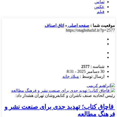
تماس
عکس
فیلم
موقعیت شما :
صفحه اصلی
»
اتاق اصناف
https://otaghshafaf.ir/?p=2577
شناسه :
2577
30 دسامبر 2025 - 8:31
ارسال توسط :
میلاد جانه
رئیس اتحادیه صنف ناشران و كتابفروشان تهران هشدار داد:
قاچاق كتاب؛ تهدید جدی برای صنعت نشر و
فرهنگ مطالعه