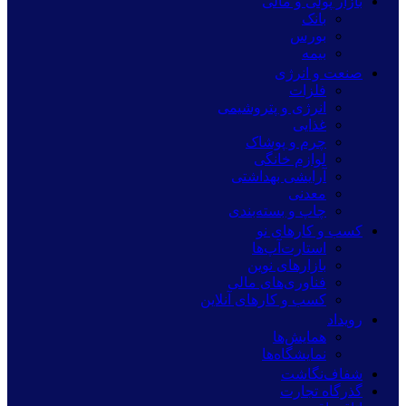
بازار پولی و مالی
بانک
بورس
بیمه
صنعت و انرژی
فلزات
انرژی و پتروشیمی
غذایی
چرم و پوشاک
لوازم خانگی
آرایشی بهداشتی
معدنی
چاپ و بسته‌بندی
کسب و کارهای نو
استارت‌آپ‌ها
بازارهای نوین
فناوری‌های مالی
کسب و کارهای آنلاین
رویداد
همایش‌ها
نمایشگاه‌ها
شفاف‌نگاشت
گذرگاه تجارت