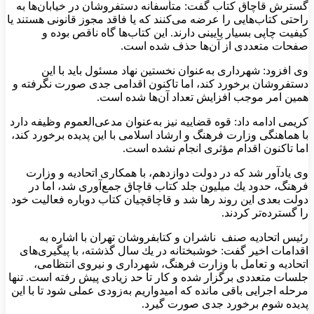
گسترش قاچاق كتاب گفت: متأسفانه دستفروشان در خیابان‌ها به
راحتی كتاب‌هایی را عرضه می‌كنند كه یا فاقد مجوز قانونی هستند یا
كیفیت چاپی بسیار پایینی دارند. این كتاب‌ها گاه ناقص بوده و
صفحات متعددی از آن‌ها حذف شده است.
وی افزود: شهرداری به‌عنوان نخستین نهاد مسئول باید با این
دستفروشان برخورد كند، اما تاكنون اقدامی جدی صورت نگرفته و
همین امر موجب افزایش تعداد آن‌ها شده است.
كریمی ادامه داد: قوه قضاییه نیز به‌عنوان مدعی‌العموم وظیفه دارد
با هماهنگی وزارت فرهنگ و ارشاد اسلامی با این پدیده برخورد كند،
اما تاكنون اقدام مؤثری انجام نشده است.
وی یادآور شد كه در دولت دوازدهم، با همكاری اتحادیه و وزارت
فرهنگ، حدود یك میلیون جلد كتاب قاچاق جمع‌آوری شد، اما در
دولت بعدی این روند رها شد و قاچاقچیان كتاب دوباره فعالیت خود
را گسترده‌تر كردند.
رئیس اتحادیه صنف ناشران و كتابفروشان تهران با اشاره به
اقدامات اخیر گفت: خوشبختانه در یك سال گذشته، با پیگیری‌های
اتحادیه و تعامل با وزارت فرهنگ، شهرداری و نیروی انتظامی،
جلسات متعددی برگزار شده و كار تا حد زیادی پیش رفته است. تنها
مرحله اجرایی باقی مانده كه امیدواریم به‌زودی عملی شود تا با این
پدیده شوم برخورد جدی صورت گیرد.