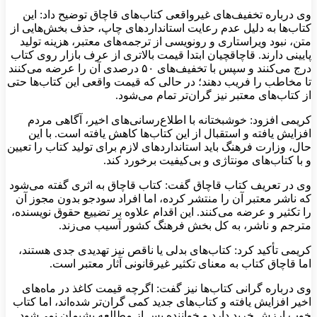
وی درباره تخفیف‌های غیرواقعی كتاب‌های قاچاق توضیح داد: این
كتاب‌ها به دلیل عدم رعایت استانداردهای چاپ، حذف بخش‌هایی از
متن، نبود ویراستاری و رونویسی از ترجمه‌های معتبر، هزینه تولید
پایینی دارند. قاچاقچیان ابتدا قیمت بالاتری از عرف بازار روی كتاب
درج می‌كنند و سپس با تخفیف‌های ۵۰ درصدی آن را عرضه می‌كنند
تا مخاطب را فریب دهند؛ در حالی كه قیمت واقعی این كتاب‌ها حتی
از كتاب‌های معتبر نیز گران‌تر تمام می‌شود.
كریمی افزود: خوشبختانه با اطلاع‌رسانی‌های اخیر، آگاهی مردم
افزایش یافته و استقبال از این كتاب‌ها كاهش یافته است. با این
حال، وزارت فرهنگ باید استانداردهای لازم برای تولید كتاب را تعیین
و با كتاب‌های مونتاژی و بی‌كیفیت برخورد كند.
وی در تعریف كتاب قاچاق گفت: كتاب قاچاق به اثری گفته می‌شود
كه ناشر معتبر آن را منتشر كرده، اما افراد سودجو بدون مجوز آن
را تكثیر و عرضه می‌كنند. این اقدام علاوه بر تضییع حقوق نویسنده،
مترجم و ناشر، به كل بخش فرهنگ كشور آسیب می‌زند.
كریمی تأكید كرد: كتاب‌های بدلی یا ناقص نیز تهدیدی جدی هستند،
اما قاچاق كتاب به معنای تكثیر غیرقانونی آثار معتبر است.
وی درباره گرانی كتاب‌ها نیز گفت: اگرچه قیمت كاغذ در ماه‌های
اخیر افزایش یافته و كتاب‌های جدید كمی گران‌تر شده‌اند، اما كتاب
خوب ارزش خرید دارد و خواننده پس از مطالعه پشیمان نمی‌شود.