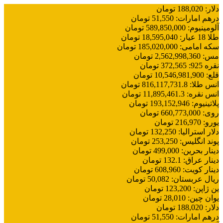
دلار
:
188,020
تومان
درهم امارات
:
51,550
تومان
آلومینیوم
:
589,850,000
تومان
طلا 18 عیار
:
18,595,040
تومان
سکه امامی
:
185,020,000
تومان
مس
:
2,562,998,360
تومان
نقره 925
:
372,565
تومان
قلع
:
10,546,981,900
تومان
انس طلا
:
816,117,731.8
تومان
انس نقره
:
11,895,461.3
تومان
پلاتینیوم
:
193,152,946
تومان
روی
:
660,773,000
تومان
یورو
:
216,970
تومان
دلار استرالیا
:
132,250
تومان
پوند انگلیس
:
253,250
تومان
دینار بحرین
:
499,000
تومان
دینار عراق
:
132.1
تومان
دینار کویت
:
608,960
تومان
ریال عربستان
:
50,082
تومان
ین ژاپن
:
123,200
تومان
یوان چین
:
28,010
تومان
دلار
:
188,020
تومان
درهم امارات
:
51,550
تومان