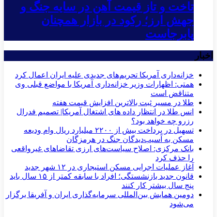
تاخت و تاز قیمت آهن در سایه جنگ و
جهش ارز؛ رکود در بازار همچنان
پابرجاست
اخبار
خزانه‌داری آمریکا تحریم‌های جدیدی علیه ایران اعمال کرد
همتی: اظهارات وزیر خزانه‌داری آمریکا با مواضع قبلی وی
متناقض است
طلا در مسیر ثبت بالاترین افزایش قیمت هفته
انس طلا در انتظار داده های اشتغال آمریکا| تصمیم فدرال
رزرو چه خواهد بود؟
تسهیل در پرداخت بیش از ۲۲۰۰ میلیارد ریال وام ودیعه
مسکن به آسیب‌دیدگان جنگ در هرمزگان
بانک مرکزی: اصلاح سیاست‌های ارزی تقاضاهای غیرواقعی
را حذف کرد
آغاز عملیات اجرایی مسکن استیجاری در ۱۲ شهر جدید
قانون جدید بازنشستگی؛ افراد با سابقه کمتر از ۱۵ سال باید
پنج سال بیشتر کار کنند
دومین همایش بین‌المللی سرمایه‌گذاری ایران و آفریقا برگزار
می‌شود