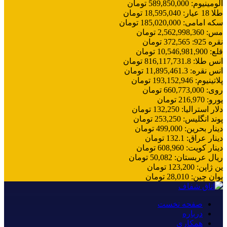
آلومینیوم
:
589,850,000
تومان
طلا 18 عیار
:
18,595,040
تومان
سکه امامی
:
185,020,000
تومان
مس
:
2,562,998,360
تومان
نقره 925
:
372,565
تومان
قلع
:
10,546,981,900
تومان
انس طلا
:
816,117,731.8
تومان
انس نقره
:
11,895,461.3
تومان
پلاتینیوم
:
193,152,946
تومان
روی
:
660,773,000
تومان
یورو
:
216,970
تومان
دلار استرالیا
:
132,250
تومان
پوند انگلیس
:
253,250
تومان
دینار بحرین
:
499,000
تومان
دینار عراق
:
132.1
تومان
دینار کویت
:
608,960
تومان
ریال عربستان
:
50,082
تومان
ین ژاپن
:
123,200
تومان
یوان چین
:
28,010
تومان
صفحه نخست
درباره
همکاری