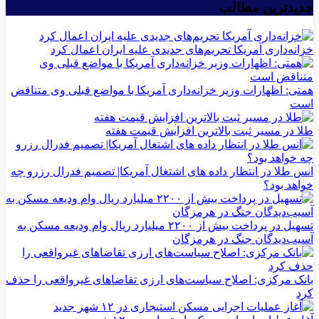
جدیدترین مطالب
خزانه‌داری آمریکا تحریم‌های جدیدی علیه ایران اعمال کرد
همتی: اظهارات وزیر خزانه‌داری آمریکا با مواضع قبلی وی متناقض
است
طلا در مسیر ثبت بالاترین افزایش قیمت هفته
انس طلا در انتظار داده های اشتغال آمریکا| تصمیم فدرال رزرو چه
خواهد بود؟
تسهیل در پرداخت بیش از ۲۲۰۰ میلیارد ریال وام ودیعه مسکن به
آسیب‌دیدگان جنگ در هرمزگان
بانک مرکزی: اصلاح سیاست‌های ارزی تقاضاهای غیرواقعی را حذف
کرد