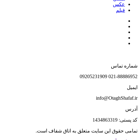
عکس
فیلم
شماره تماس
021-88886952 09205231909
ایمیل
info@OtaghShafaf.ir
آدرس
کد پستی: 1434863319
تمامی حقوق این سایت متعلق به اتاق شفاف است.