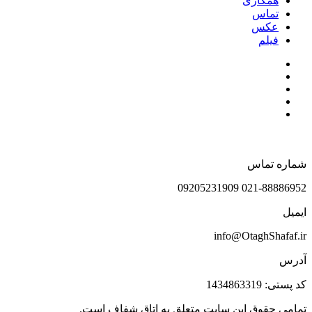
همکاری
تماس
عکس
فیلم
شماره تماس
021-88886952 09205231909
ایمیل
info@OtaghShafaf.ir
آدرس
کد پستی: 1434863319
تمامی حقوق این سایت متعلق به اتاق شفاف است.