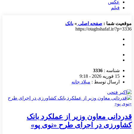
عکس
فیلم
موقعیت شما :
صفحه اصلی
»
بانک
https://otaghshafaf.ir/?p=3336
شناسه :
3336
15 فوریه 2026 - 9:18
ارسال توسط :
میلاد جانه
قدردانی معاون وزیر از عملکرد بانک
کشاورزی در اجرای طرح «نوی پو»