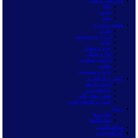
بازار پولی و مالی
بانک
بورس
بیمه
صنعت و انرژی
فلزات
انرژی و پتروشیمی
غذایی
چرم و پوشاک
لوازم خانگی
آرایشی بهداشتی
معدنی
چاپ و بسته‌بندی
کسب و کارهای نو
استارت‌آپ‌ها
بازارهای نوین
فناوری‌های مالی
کسب و کارهای آنلاین
رویداد
همایش‌ها
نمایشگاه‌ها
شفاف‌نگاشت
گذرگاه تجارت