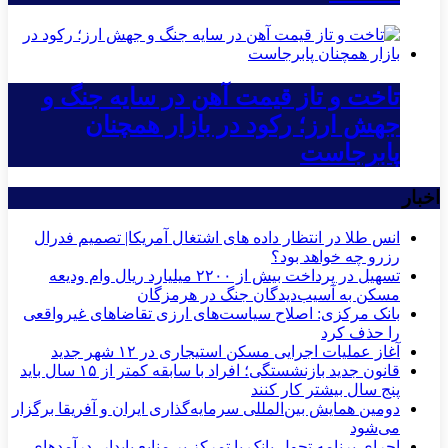
تاخت و تاز قیمت آهن در سایه جنگ و
جهش ارز؛ رکود در بازار همچنان
پابرجاست
اخبار
انس طلا در انتظار داده های اشتغال آمریکا| تصمیم فدرال
رزرو چه خواهد بود؟
تسهیل در پرداخت بیش از ۲۲۰۰ میلیارد ریال وام ودیعه
مسکن به آسیب‌دیدگان جنگ در هرمزگان
بانک مرکزی: اصلاح سیاست‌های ارزی تقاضاهای غیرواقعی
را حذف کرد
آغاز عملیات اجرایی مسکن استیجاری در ۱۲ شهر جدید
قانون جدید بازنشستگی؛ افراد با سابقه کمتر از ۱۵ سال باید
پنج سال بیشتر کار کنند
دومین همایش بین‌المللی سرمایه‌گذاری ایران و آفریقا برگزار
می‌شود
اجرای برنامه تحول بانک با تمرکز بر منابع پایدار، درآمدهای