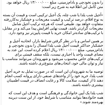
را بدون نخودچی و بادام‌زمینی، مبلغ ۱۳/۰۰۰/۰۰۰ ریال خواهد بود.
متن کامل این اطلاعیه به شرح زیر است:
«آجیل شب یلدا یا شب چله، یک آجیل ترکیبی است و قیمت آن بسته
به نوع اقلام، درصد ترکیب و کیفیت مغزیجات و خشکبار به‌کاررفته
متفاوت خواهد بود. طبیعی است که هرچه ترکیب آجیل شامل
مغزیجات گران‌تر باشد، قیمت نهایی افزایش پیدا می‌کند و در مقابل،
با ترکیب‌های ساده‌تر امکان خرید با قیمت پایین‌تر نیز وجود دارد.
بر همین اساس و با در نظر گرفتن شرایط بازار، اتحادیه آجیل و
خشکبار حداکثر قیمت آجیل شب یلدا امسال را بدون نخودچی و
بادام‌زمینی، مبلغ ۱۳/۰۰۰/۰۰۰ ریال اعلام کرده است. این عدد به
معنای قیمت واحد یا اجباری نیست، بلکه سقف قیمتی برای
ترکیب‌های خاص محسوب می‌شود و شهروندان می‌توانند متناسب با
نیاز و توان مالی خود، انتخاب‌های متنوع‌تری داشته باشند.
توصیه ما به شهروندان این است که در صورت تمایل به خرید آجیل
شب یلدا، خرید خود را از واحدهای صنفی دارای پروانه کسب انجام
دهند تا از کیفیت، سلامت کالا و رعایت انصاف در قیمت اطمینان
بیشتری داشته باشند.
شب یلدا یک آیین خانوادگی و فرهنگی است و هدف این است که
همه خانواده‌ها بتوانند متناسب با شرایط خود، از این سنت دیرینه
بهره‌مند شوند.»