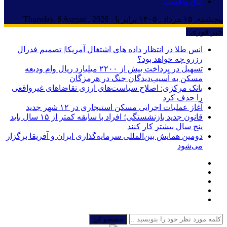
اتاق واقعیت
پنجشنبه, ۱۵ مرداد , ۱۴۰۵ برابر با - Thursday, 6 August , 2026
خبر فوری :
انس طلا در انتظار داده های اشتغال آمریکا| تصمیم فدرال
رزرو چه خواهد بود؟
تسهیل در پرداخت بیش از ۲۲۰۰ میلیارد ریال وام ودیعه
مسکن به آسیب‌دیدگان جنگ در هرمزگان
بانک مرکزی: اصلاح سیاست‌های ارزی تقاضاهای غیرواقعی
را حذف کرد
آغاز عملیات اجرایی مسکن استیجاری در ۱۲ شهر جدید
قانون جدید بازنشستگی؛ افراد با سابقه کمتر از ۱۵ سال باید
پنج سال بیشتر کار کنند
دومین همایش بین‌المللی سرمایه‌گذاری ایران و آفریقا برگزار
می‌شود
جستجو کن