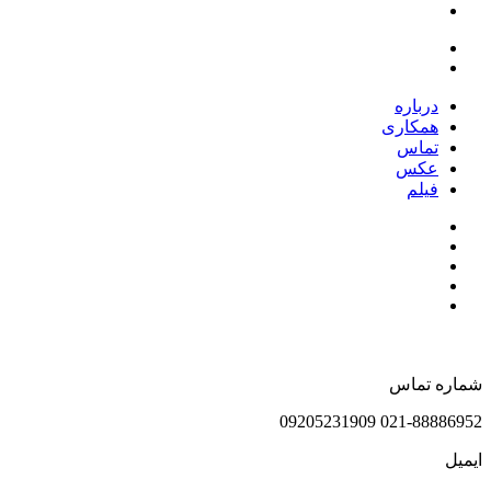
درباره
همکاری
تماس
عکس
فیلم
شماره تماس
021-88886952 09205231909
ایمیل