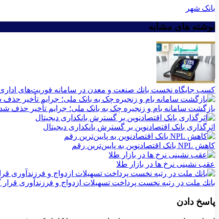
بانک شهر
نوشته های مشابه
كسب جایگاه نخست بانك صنعت و معدن در سامانه فوریت‌های اداری ب
بازگشت سامانه بام و زنجیره چک به بانک ملی؛ جرایم تأخیر حذف شد
اثرگذاری بانک اقتصادنوین بر گسترش بانکداری دیجیتال
کاهش NPL بانک اقتصادنوین به پایین‌ترین رقم
عقب نشینی نرخ ها در بازار طلا
بانك ملت در رتبه نخست پرداخت تسهیلات ازدواج و فرزندآوری قرار
پاسخ دادن