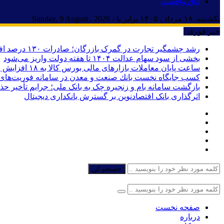
اتاق واقعیت
یکشنبه, ۱۸ مرداد , ۱۴۰۵ برابر با - Sunday, 9 August , 2026
خبر فوری :
رشد چشمگیر تجارت در گمرک بازرگان؛ صادرات ۱۳۰ درصد افزایش یافت
بخشی از سود سهام عدالت ۱۴۰۴ تا هفته دولت واریز می‌شود
ساعت پایان معاملات بازارهای مالی بورس کالا به ۱۸ افزایش یافت
كسب جایگاه نخست بانك صنعت و معدن در سامانه فوریت‌های اد
بازگشت سامانه بام و زنجیره چک به بانک ملی؛ جرایم تأخیر ح
اثرگذاری بانک اقتصادنوین بر گسترش بانکداری دیجیتال
جستجو کن
صفحه نخست
درباره