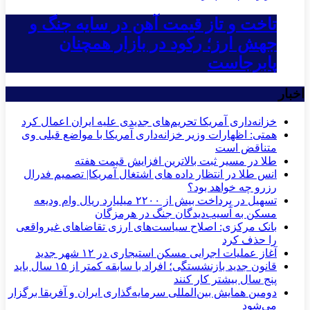
تاخت و تاز قیمت آهن در سایه جنگ و
جهش ارز؛ رکود در بازار همچنان
پابرجاست
اخبار
خزانه‌داری آمریکا تحریم‌های جدیدی علیه ایران اعمال کرد
همتی: اظهارات وزیر خزانه‌داری آمریکا با مواضع قبلی وی
متناقض است
طلا در مسیر ثبت بالاترین افزایش قیمت هفته
انس طلا در انتظار داده های اشتغال آمریکا| تصمیم فدرال
رزرو چه خواهد بود؟
تسهیل در پرداخت بیش از ۲۲۰۰ میلیارد ریال وام ودیعه
مسکن به آسیب‌دیدگان جنگ در هرمزگان
بانک مرکزی: اصلاح سیاست‌های ارزی تقاضاهای غیرواقعی
را حذف کرد
آغاز عملیات اجرایی مسکن استیجاری در ۱۲ شهر جدید
قانون جدید بازنشستگی؛ افراد با سابقه کمتر از ۱۵ سال باید
پنج سال بیشتر کار کنند
دومین همایش بین‌المللی سرمایه‌گذاری ایران و آفریقا برگزار
می‌شود