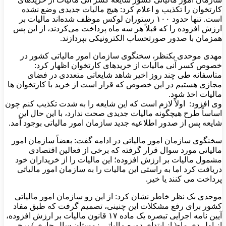
کارتخوان را تکذیب و اعلام کرد: هیچ مالیات جدیدی وضع نشده
است. تنها حدود ۱۰۰ رستوران لوکس موظف شده‌اند مالیات بر
ارزش افزوده را که قبلاً هر سه ماه پرداخت می‌کردند، از این پس
همزمان با صدور صورتحساب الکترونیکی بپردازند.
مهدی موحدی بک‎نظر، سخنگوی سازمان امور مالیاتی کشور در
خصوص کسر آنی مالیات از خریدهای کارتخوان اظهار کرد:
متاسفانه طی چند روز اخیر شاهد شایعاتی متعددی در فضای
مجازی هستیم در این خصوص که قرار است از خرید با کارتخوان ها
مالیات اخذ شود.
وی افزود: اولاً لازم است که این شایعه را به شدت تکذیب کنم چون
اساساً طرح هیچگونه مالیات جدیدی صحت ندارد، با این حال این
شایعه پس از صدور اطلاعیه جدید سازمان امور مالیاتی بوجود آمد.
سخنگوی سازمان امور مالیاتی در ادامه گفت: بعضاً سازمان امور
مالیاتی مورد سوال قرار گرفته که برخی از فعالین اقتصادی
مشمول مالیات بر ارزش افزوده؛ این مالیات را از خریداران خود
دریافت کرد اما به راستی این مالیات را به سازمان امور مالیاتی
پرداخت می کنند یا خیر.
موحدی بک نظر خاطر نشان کرد: از این رو سازمان امور مالیاتی
کشور برای رفع مشکلات این چنینی، تصمیم گرفت که طبق مفاد
آیین نامه اجرایی تبصره یک ماده ۱۷ قانون مالیات بر ارزش افزوده،
از اول دی ماه( از ابتدای دوره مالیاتی زمستان سال جاری ) برخی