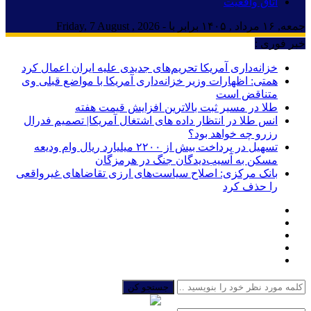
اتاق واقعیت
جمعه, ۱۶ مرداد , ۱۴۰۵ برابر با - Friday, 7 August , 2026
خبر فوری :
خزانه‌داری آمریکا تحریم‌های جدیدی علیه ایران اعمال کرد
همتی: اظهارات وزیر خزانه‌داری آمریکا با مواضع قبلی وی
متناقض است
طلا در مسیر ثبت بالاترین افزایش قیمت هفته
انس طلا در انتظار داده های اشتغال آمریکا| تصمیم فدرال
رزرو چه خواهد بود؟
تسهیل در پرداخت بیش از ۲۲۰۰ میلیارد ریال وام ودیعه
مسکن به آسیب‌دیدگان جنگ در هرمزگان
بانک مرکزی: اصلاح سیاست‌های ارزی تقاضاهای غیرواقعی
را حذف کرد
جستجو کن