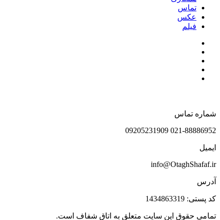
تماس
عکس
فیلم
شماره تماس
021-88886952 09205231909
ایمیل
info@OtaghShafaf.ir
آدرس
کد پستی: 1434863319
تمامی حقوق این سایت متعلق به اتاق شفاف است.