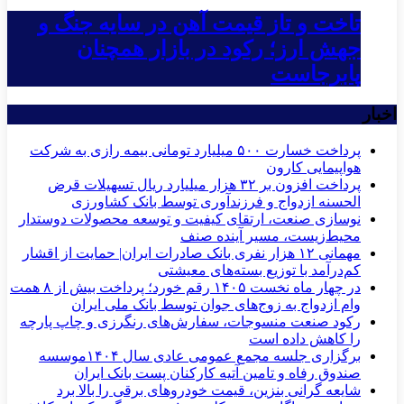
تاخت و تاز قیمت آهن در سایه جنگ و
جهش ارز؛ رکود در بازار همچنان
پابرجاست
اخبار
پرداخت خسارت ۵۰۰ میلیارد تومانی بیمه رازی به شرکت
هواپیمایی کارون
پرداخت افزون بر ۳۲ هزار میلیارد ریال تسهیلات قرض
الحسنه ازدواج و فرزندآوری توسط بانک کشاورزی
نوسازی صنعت، ارتقای کیفیت و توسعه محصولات دوستدار
محیط‌زیست، مسیر آینده صنف
مهمانی ۱۲ هزار نفری بانک صادرات ایران| حمایت از اقشار
کم‌درآمد با توزیع بسته‌های معیشتی
در چهار ماه نخست ۱۴۰۵ رقم خورد؛ پرداخت بیش از ۸ همت
وام ازدواج به زوج‌های جوان توسط بانک ملی ایران
رکود صنعت منسوجات، سفارش‌های رنگرزی و چاپ پارچه
را کاهش داده است
برگزاری جلسه مجمع عمومی عادی سال ۱۴۰۴موسسه
صندوق رفاه و تامین آتیه کارکنان پست بانک ایران
شایعه گرانی بنزین، قیمت خودروهای برقی را بالا برد