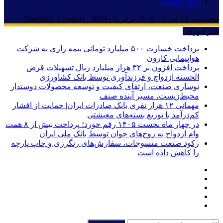
اتاق واقعیت
پنجشنبه, ۱۵ مرداد , ۱۴۰۵ برابر با - Thursday, 6 August , 2026
خبر فوری :
پرداخت خسارت ۵۰۰ میلیارد تومانی بیمه رازی به شرکت
هواپیمایی کارون
پرداخت افزون بر ۳۲ هزار میلیارد ریال تسهیلات قرض
الحسنه ازدواج و فرزندآوری توسط بانک کشاورزی
نوسازی صنعت، ارتقای کیفیت و توسعه محصولات دوستدار
محیط‌زیست، مسیر آینده صنف
مهمانی ۱۲ هزار نفری بانک صادرات ایران| حمایت از اقشار
کم‌درآمد با توزیع بسته‌های معیشتی
در چهار ماه نخست ۱۴۰۵ رقم خورد؛ پرداخت بیش از ۸ همت
وام ازدواج به زوج‌های جوان توسط بانک ملی ایران
رکود صنعت منسوجات، سفارش‌های رنگرزی و چاپ پارچه
را کاهش داده است