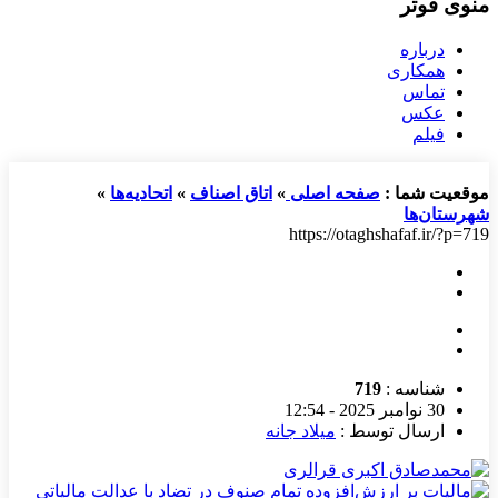
منوی فوتر
درباره
همکاری
تماس
عکس
فیلم
موقعیت شما :
صفحه اصلی
»
اتاق اصناف
»
اتحادیه‌ها
»
شهرستان‌ها
https://otaghshafaf.ir/?p=719
شناسه :
719
30 نوامبر 2025 - 12:54
ارسال توسط :
میلاد جانه