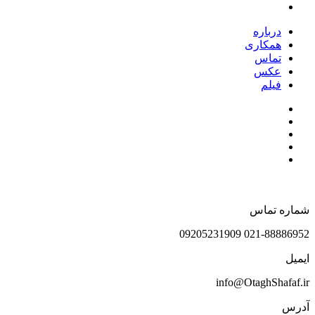
درباره
همکاری
تماس
عکس
فیلم
شماره تماس
021-88886952 09205231909
ایمیل
info@OtaghShafaf.ir
آدرس