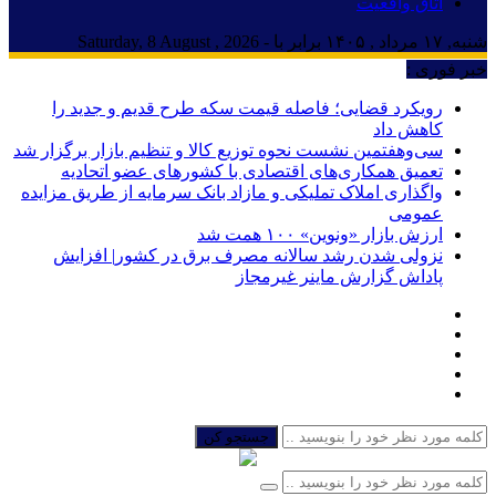
اتاق واقعیت
شنبه, ۱۷ مرداد , ۱۴۰۵ برابر با - Saturday, 8 August , 2026
خبر فوری :
رویکرد قضایی؛ فاصله قیمت سکه طرح قدیم و جدید را
کاهش داد
سی‌و‌هفتمین نشست نحوه توزیع کالا و تنظیم بازار برگزار شد
تعمیق همکاری‌های اقتصادی با کشورهای عضو اتحادیه
واگذاری املاک تملیکی و مازاد بانک سرمایه از طریق مزایده
عمومی
ارزش بازار «ونوین» ۱۰۰ همت شد
نزولی شدن رشد سالانه مصرف برق در کشور| افزایش
پاداش گزارش ماینر غیرمجاز
جستجو کن