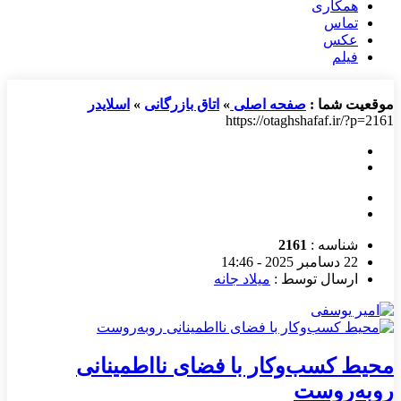
همکاری
تماس
عکس
فیلم
موقعیت شما :
صفحه اصلی
»
اتاق بازرگانی
»
اسلایدر
https://otaghshafaf.ir/?p=2161
شناسه :
2161
22 دسامبر 2025 - 14:46
ارسال توسط :
میلاد جانه
محیط کسب‌وکار با فضای نااطمینانی
روبه‌روست