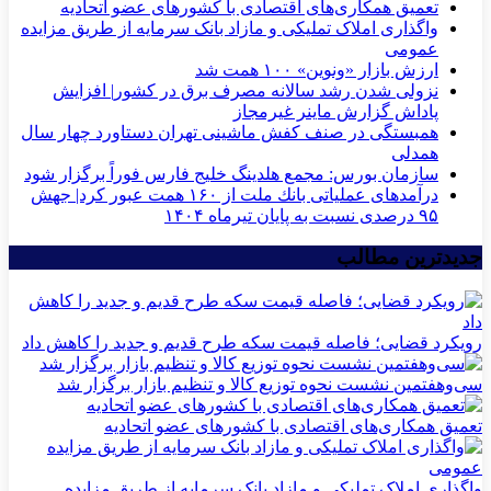
تعمیق همکاری‌های اقتصادی با کشورهای عضو اتحادیه
واگذاری املاک تملیکی و مازاد بانک سرمایه از طریق مزایده
عمومی
ارزش بازار «ونوین» ۱۰۰ همت شد
نزولی شدن رشد سالانه مصرف برق در کشور| افزایش
پاداش گزارش ماینر غیرمجاز
همبستگی در صنف کفش ماشینی تهران دستاورد چهار سال
همدلی
سازمان بورس: مجمع هلدینگ خلیج فارس فوراً برگزار شود
درآمدهای عملیاتی بانك ملت از ۱۶۰ همت عبور كرد| جهش
۹۵ درصدی نسبت به پایان تیرماه ۱۴۰۴
جدیدترین مطالب
رویکرد قضایی؛ فاصله قیمت سکه طرح قدیم و جدید را کاهش داد
سی‌و‌هفتمین نشست نحوه توزیع کالا و تنظیم بازار برگزار شد
تعمیق همکاری‌های اقتصادی با کشورهای عضو اتحادیه
واگذاری املاک تملیکی و مازاد بانک سرمایه از طریق مزایده