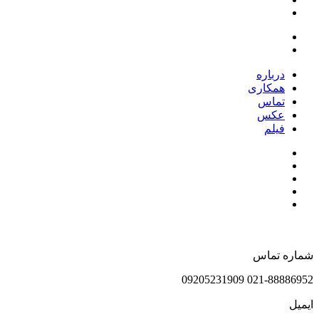
درباره
همکاری
تماس
عکس
فیلم
شماره تماس
021-88886952 09205231909
ایمیل