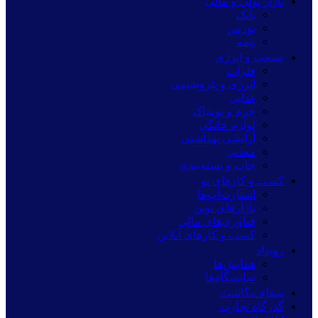
بازار پولی و مالی
بانک
بورس
بیمه
صنعت و انرژی
فلزات
انرژی و پتروشیمی
غذایی
چرم و پوشاک
لوازم خانگی
آرایشی بهداشتی
معدنی
چاپ و بسته‌بندی
کسب و کارهای نو
استارت‌آپ‌ها
بازارهای نوین
فناوری‌های مالی
کسب و کارهای آنلاین
رویداد
همایش‌ها
نمایشگاه‌ها
شفاف‌نگاشت
گذرگاه تجارت