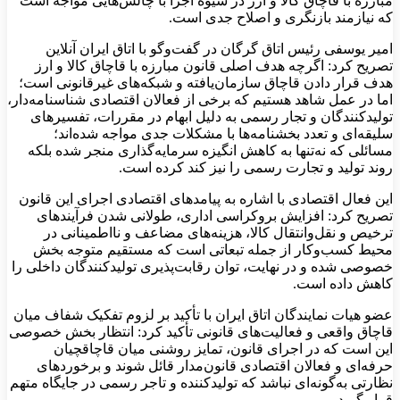
مبارزه با قاچاق کالا و ارز در شیوه اجرا با چالش‌هایی مواجه است
که نیازمند بازنگری و اصلاح جدی است.
امیر یوسفی رئیس اتاق گرگان در گفت‌وگو با اتاق ایران آنلاین
تصریح کرد: اگرچه هدف اصلی قانون مبارزه با قاچاق کالا و ارز
هدف قرار دادن قاچاق سازمان‌یافته و شبکه‌های غیرقانونی است؛
اما در عمل شاهد هستیم که برخی از فعالان اقتصادی شناسنامه‌دار،
تولیدکنندگان و تجار رسمی به دلیل ابهام در مقررات، تفسیرهای
سلیقه‌ای و تعدد بخشنامه‌ها با مشکلات جدی مواجه شده‌اند؛
مسائلی که نه‌تنها به کاهش انگیزه سرمایه‌گذاری منجر شده بلکه
روند تولید و تجارت رسمی را نیز کند کرده است.
این فعال اقتصادی با اشاره به پیامدهای اقتصادی اجرای این قانون
تصریح کرد: افزایش بروکراسی اداری، طولانی شدن فرآیندهای
ترخیص و نقل‌وانتقال کالا، هزینه‌های مضاعف و نااطمینانی در
محیط کسب‌وکار از جمله تبعاتی است که مستقیم متوجه بخش
خصوصی شده و در نهایت، توان رقابت‌پذیری تولیدکنندگان داخلی را
کاهش داده است.
عضو هیات نمایندگان اتاق ایران با تأکید بر لزوم تفکیک شفاف میان
قاچاق واقعی و فعالیت‌های قانونی تأکید کرد: انتظار بخش خصوصی
این است که در اجرای قانون، تمایز روشنی میان قاچاقچیان
حرفه‌ای و فعالان اقتصادی قانون‌مدار قائل شوند و برخوردهای
نظارتی به‌گونه‌ای نباشد که تولیدکننده و تاجر رسمی در جایگاه متهم
قرار گیرد.