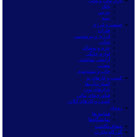
بازار پولی و مالی
بانک
بورس
بیمه
صنعت و انرژی
فلزات
انرژی و پتروشیمی
غذایی
چرم و پوشاک
لوازم خانگی
آرایشی بهداشتی
معدنی
چاپ و بسته‌بندی
کسب و کارهای نو
استارت‌آپ‌ها
بازارهای نوین
فناوری‌های مالی
کسب و کارهای آنلاین
رویداد
همایش‌ها
نمایشگاه‌ها
شفاف‌نگاشت
گذرگاه تجارت