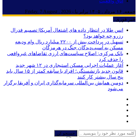
اتاق واقعیت
جمعه, ۱۶ مرداد , ۱۴۰۵ برابر با - Friday, 7 August , 2026
خبر فوری :
انس طلا در انتظار داده های اشتغال آمریکا| تصمیم فدرال
رزرو چه خواهد بود؟
تسهیل در پرداخت بیش از ۲۲۰۰ میلیارد ریال وام ودیعه
مسکن به آسیب‌دیدگان جنگ در هرمزگان
بانک مرکزی: اصلاح سیاست‌های ارزی تقاضاهای غیرواقعی
را حذف کرد
آغاز عملیات اجرایی مسکن استیجاری در ۱۲ شهر جدید
قانون جدید بازنشستگی؛ افراد با سابقه کمتر از ۱۵ سال باید
پنج سال بیشتر کار کنند
دومین همایش بین‌المللی سرمایه‌گذاری ایران و آفریقا برگزار
می‌شود
جستجو کن