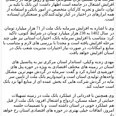
افزایش اشتغال در جامعه است اظهار داشت: این بانک با تکیه بر
توان، دانش و تجربه کارکنان متخصص در امور بانکی و استفاده از
همه ابزارهای در اختیار در کنار تولیدکنندگان و صنعتگران ایستاده
است.
وی با اشاره به افزایش سرمایه بانک ملت از 71 هزار میلیارد تومان
در سال 1402 به 238 هزار میلیارد تومان در شرایط کنونی، تاکید
کرد: متناسب با افزایش سرمایه بانک، اختیارات استانی نیز طی چند
مرحله افزایش یافته است و مجددا با بررسی های لازم و متناسب با
منابع و امکانات، در صورت نیاز اختیارات مدیریت شعب بانک در
استان افزایش خواهد یافت.
مهدی زندیه وکیلی، استاندار استان مرکزی نیز به پتانسیل های
استان در زمینه های مختلف اقتصادی به ویژه در حوزه پنل های
خورشیدی اشاره کرد و گفت: سرمایه در گردش مهم ترین مشکل
واحدهای تولیدی استان است و امیدواریم بانک ملت از تامین سر
مایه در گردش شرکت هایی که بخش عمده ای از منابع آنها نزد بانک
است حمایت کند.
وی همچنین با قدردانی از عملکرد بانک ملت در زمینه تسهیلات
حمایتی از جمله مسکن، ازدواج و اشتغال افزود: بانک ملت از قبل
هم عملکرد خوبی در استان داشته است و با تصمیمات جلسه
امروز، اتفاقات خیلی بهتری در حوزه های اقتصادی استان رخ خواهد
داد.