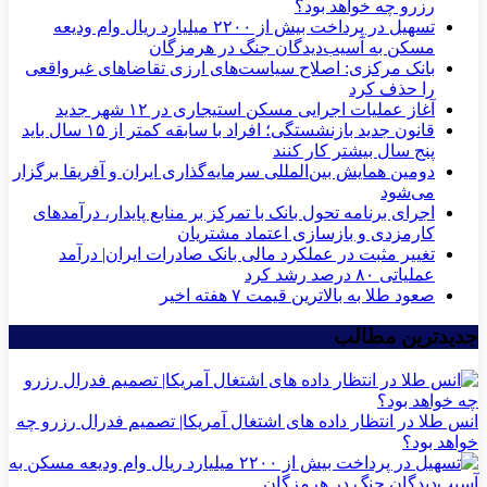
رزرو چه خواهد بود؟
تسهیل در پرداخت بیش از ۲۲۰۰ میلیارد ریال وام ودیعه
مسکن به آسیب‌دیدگان جنگ در هرمزگان
بانک مرکزی: اصلاح سیاست‌های ارزی تقاضاهای غیرواقعی
را حذف کرد
آغاز عملیات اجرایی مسکن استیجاری در ۱۲ شهر جدید
قانون جدید بازنشستگی؛ افراد با سابقه کمتر از ۱۵ سال باید
پنج سال بیشتر کار کنند
دومین همایش بین‌المللی سرمایه‌گذاری ایران و آفریقا برگزار
می‌شود
اجرای برنامه تحول بانک با تمرکز بر منابع پایدار، درآمدهای
کارمزدی و بازسازی اعتماد مشتریان
تغییر مثبت در عملکرد مالی بانک صادرات ایران| درآمد
عملیاتی ۸۰ درصد رشد کرد
صعود طلا به بالاترین قیمت ۷ هفته اخیر
جدیدترین مطالب
انس طلا در انتظار داده های اشتغال آمریکا| تصمیم فدرال رزرو چه
خواهد بود؟