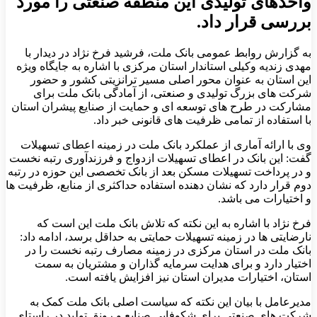
واحدهای تولیدی این منطقه صنعتی را مورد
بررسی قرار داد.
به گزارش روابط عمومی بانک ملت، فرشید فرخ نژاد در دیدار با
مهدی زندیه وکیلی استاندار استان مرکزی با اشاره به جایگاه ویژه
این استان به عنوان محور اصلی مسیر ترانزیتی کشور و حضور
شرکت های بزرگ تولیدی و صنعتی، از آمادگی بانک ملت برای
مشارکت در طرح های توسعه ای و حمایت از صنایع پیشران استان
با استفاده از تمامی ظرفیت های قانونی خبر داد.
وی با ارائه آماری از عملکرد بانک ملت در زمینه اعطای تسهیلات
گفت: این بانک در اعطای تسهیلات ازدواج و فرزندآوری رتبه نخست
و در پرداخت تسهیلات مسکن بعد از بانک تخصصی این حوزه در رتبه
دوم قرار دارد که نشان دهنده استفاده حداکثری از منابع، ظرفیت ها
و اختیارات می باشد.
فرخ نژاد با اشاره به این نکته که تلاش بانک ملت این است که
نارضایتی ها در زمینه تسهیلات حمایتی به حداقل برسد، ادامه داد:
بانک ملت در استان مرکزی در زمینه مصارف رتبه نخست را در
اختیار دارد و برای هدایت سرمایه گذاران و مشتریان به سمت
استان، اختیارات مدیران استان نیز افزایش یافته است.
مدیرعامل با بیان این نکته که سیاست اصلی بانک ملت کمک به
شرکت های صنعتی برای شکوفایی صنایع و رونق تولید در راستای