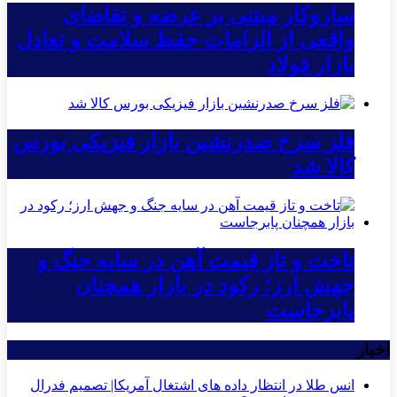
سازوکار مبتنی بر عرضه و تقاضای
واقعی از الزامات حفظ سلامت و تعادل
بازار فولاد
فلز سرخ صدرنشین بازار فیزیکی بورس
کالا شد
تاخت و تاز قیمت آهن در سایه جنگ و
جهش ارز؛ رکود در بازار همچنان
پابرجاست
اخبار
انس طلا در انتظار داده های اشتغال آمریکا| تصمیم فدرال