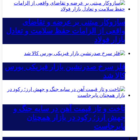
سازوکار مبتنی بر عرضه و تقاضای
واقعی از الزامات حفظ سلامت و تعادل
بازار فولاد
فلز سرخ صدرنشین بازار فیزیکی بورس
کالا شد
تاخت و تاز قیمت آهن در سایه جنگ و
جهش ارز؛ رکود در بازار همچنان
پابرجاست