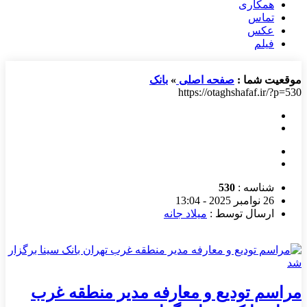
همکاری
تماس
عکس
فیلم
موقعیت شما :
صفحه اصلی
»
بانک
https://otaghshafaf.ir/?p=530
شناسه :
530
26 نوامبر 2025 - 13:04
ارسال توسط :
میلاد جانه
مراسم تودیع و معارفه مدیر منطقه غرب