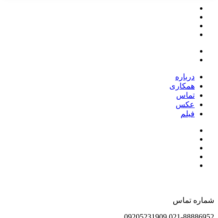
درباره
همکاری
تماس
عکس
فیلم
شماره تماس
021-88886952 09205231909