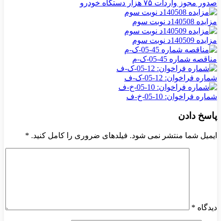
صدور مجوز واردات ۷۵ هزار دستگاه خودرو
مزایده 140508د نوبت سوم
مزایده 140509د نوبت سوم
مناقصه شماره 45-05-ک-م
شماره فراخوان: 12-05-ک-ف
شماره فراخوان: 10-05-خ-ف
پاسخ دادن
ایمیل شما منتشر نمی شود. فیلدهای ضروری را کامل کنید.
*
دیدگاه
*