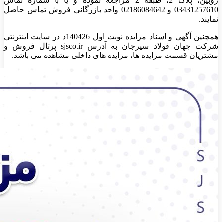
ژوبین، پلاک 2، طبقه 2 مراجعه نموده و یا با شماره تماس
03431257610 و 02186084642 واحد بازرگانی فروش تماس حاصل
نمایند.
همچنین آگهی و اسناد مزایده نوبت اول 140426د در سایت اینترنتی
شرکت جهان فولاد سیرجان به آدرس sjsco.ir پرتال فروش و
مشتریان قسمت مزایده ها، مزایده های داخلی مشاهده می باشد.