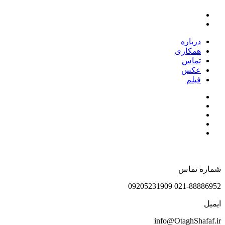
درباره
همکاری
تماس
عکس
فیلم
شماره تماس
021-88886952 09205231909
ایمیل
info@OtaghShafaf.ir