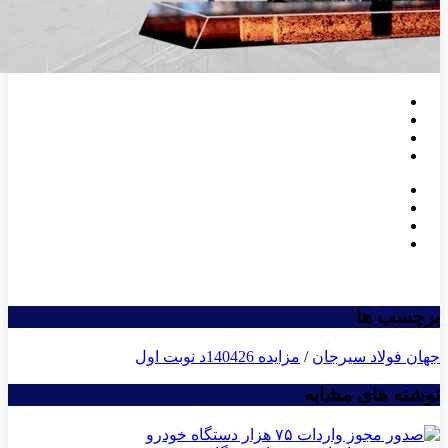
برچسب ها
جهان فولاد سیرجان
/
مزایده 140426د نوبت اول
نوشته های مشابه