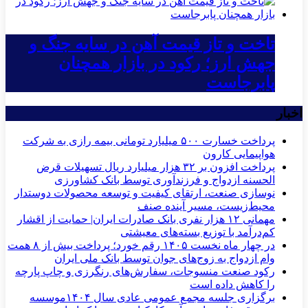
تاخت و تاز قیمت آهن در سایه جنگ و
جهش ارز؛ رکود در بازار همچنان
پابرجاست
اخبار
پرداخت خسارت ۵۰۰ میلیارد تومانی بیمه رازی به شرکت
هواپیمایی کارون
پرداخت افزون بر ۳۲ هزار میلیارد ریال تسهیلات قرض
الحسنه ازدواج و فرزندآوری توسط بانک کشاورزی
نوسازی صنعت، ارتقای کیفیت و توسعه محصولات دوستدار
محیط‌زیست، مسیر آینده صنف
مهمانی ۱۲ هزار نفری بانک صادرات ایران| حمایت از اقشار
کم‌درآمد با توزیع بسته‌های معیشتی
در چهار ماه نخست ۱۴۰۵ رقم خورد؛ پرداخت بیش از ۸ همت
وام ازدواج به زوج‌های جوان توسط بانک ملی ایران
رکود صنعت منسوجات، سفارش‌های رنگرزی و چاپ پارچه
را کاهش داده است
برگزاری جلسه مجمع عمومی عادی سال ۱۴۰۴موسسه