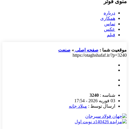
منوی فوتر
درباره
همکاری
تماس
عکس
فیلم
موقعیت شما :
صفحه اصلی
»
صنعت
https://otaghshafaf.ir/?p=3240
شناسه :
3240
03 فوریه 2026 - 17:54
ارسال توسط :
میلاد جانه