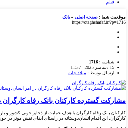
فیلم
موقعیت شما :
صفحه اصلی
»
بانک
https://otaghshafaf.ir/?p=1716
شناسه :
1716
15 دسامبر 2025 - 11:37
ارسال توسط :
میلاد جانه
مشارکت گسترده کارکنان بانک رفاه کارگران د
کارکنان بانک رفاه کارگران با هدف حمایت از ذخایر خونی کشور و یار
کارگران، این اقدام انسان‌دوستانه در راستای ایفای نقش موثر در حوز