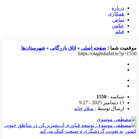
درباره
همکاری
تماس
عکس
فیلم
موقعیت شما :
صفحه اصلی
»
اتاق بازرگانی
»
شهرستان‌ها
https://otaghshafaf.ir/?p=1550
شناسه :
1550
13 دسامبر 2025 - 9:27
ارسال توسط :
میلاد جانه