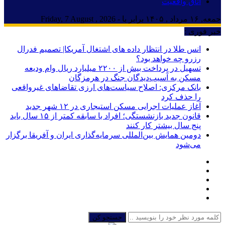
اتاق واقعیت
جمعه, ۱۶ مرداد , ۱۴۰۵ برابر با - Friday, 7 August , 2026
خبر فوری :
انس طلا در انتظار داده های اشتغال آمریکا| تصمیم فدرال
رزرو چه خواهد بود؟
تسهیل در پرداخت بیش از ۲۲۰۰ میلیارد ریال وام ودیعه
مسکن به آسیب‌دیدگان جنگ در هرمزگان
بانک مرکزی: اصلاح سیاست‌های ارزی تقاضاهای غیرواقعی
را حذف کرد
آغاز عملیات اجرایی مسکن استیجاری در ۱۲ شهر جدید
قانون جدید بازنشستگی؛ افراد با سابقه کمتر از ۱۵ سال باید
پنج سال بیشتر کار کنند
دومین همایش بین‌المللی سرمایه‌گذاری ایران و آفریقا برگزار
می‌شود
جستجو کن