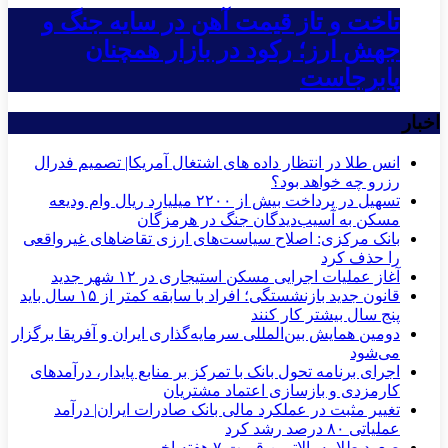
تاخت و تاز قیمت آهن در سایه جنگ و
جهش ارز؛ رکود در بازار همچنان
پابرجاست
اخبار
انس طلا در انتظار داده های اشتغال آمریکا| تصمیم فدرال
رزرو چه خواهد بود؟
تسهیل در پرداخت بیش از ۲۲۰۰ میلیارد ریال وام ودیعه
مسکن به آسیب‌دیدگان جنگ در هرمزگان
بانک مرکزی: اصلاح سیاست‌های ارزی تقاضاهای غیرواقعی
را حذف کرد
آغاز عملیات اجرایی مسکن استیجاری در ۱۲ شهر جدید
قانون جدید بازنشستگی؛ افراد با سابقه کمتر از ۱۵ سال باید
پنج سال بیشتر کار کنند
دومین همایش بین‌المللی سرمایه‌گذاری ایران و آفریقا برگزار
می‌شود
اجرای برنامه تحول بانک با تمرکز بر منابع پایدار، درآمدهای
کارمزدی و بازسازی اعتماد مشتریان
تغییر مثبت در عملکرد مالی بانک صادرات ایران| درآمد
عملیاتی ۸۰ درصد رشد کرد
صعود طلا به بالاترین قیمت ۷ هفته اخیر