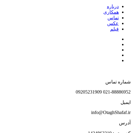
درباره
همکاری
تماس
عکس
فیلم
شماره تماس
021-88886952 09205231909
ایمیل
info@OtaghShafaf.ir
آدرس