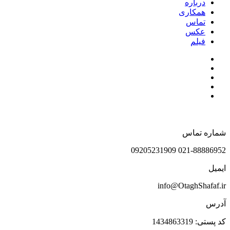
درباره
همکاری
تماس
عکس
فیلم
شماره تماس
021-88886952 09205231909
ایمیل
info@OtaghShafaf.ir
آدرس
کد پستی: 1434863319