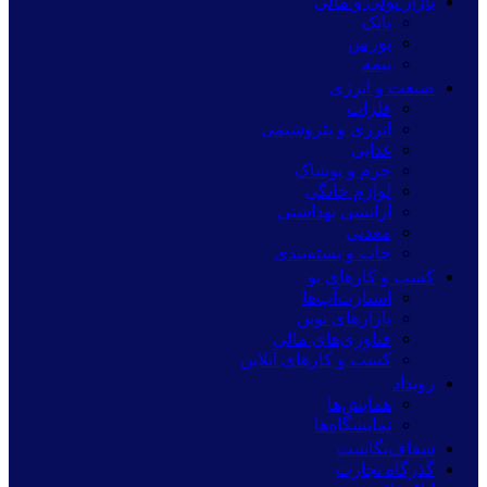
بازار پولی و مالی
بانک
بورس
بیمه
صنعت و انرژی
فلزات
انرژی و پتروشیمی
غذایی
چرم و پوشاک
لوازم خانگی
آرایشی بهداشتی
معدنی
چاپ و بسته‌بندی
کسب و کارهای نو
استارت‌آپ‌ها
بازارهای نوین
فناوری‌های مالی
کسب و کارهای آنلاین
رویداد
همایش‌ها
نمایشگاه‌ها
شفاف‌نگاشت
گذرگاه تجارت