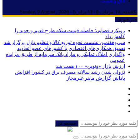
اتاق واقعیت
یکشنبه, ۱۸ مرداد , ۱۴۰۵ برابر با - Sunday, 9 August , 2026
خبر فوری :
رویکرد قضایی؛ فاصله قیمت سکه طرح قدیم و جدید را
کاهش داد
سی‌و‌هفتمین نشست نحوه توزیع کالا و تنظیم بازار برگزار شد
تعمیق همکاری‌های اقتصادی با کشورهای عضو اتحادیه
واگذاری املاک تملیکی و مازاد بانک سرمایه از طریق مزایده
عمومی
ارزش بازار «ونوین» ۱۰۰ همت شد
نزولی شدن رشد سالانه مصرف برق در کشور| افزایش
پاداش گزارش ماینر غیرمجاز
جستجو کن