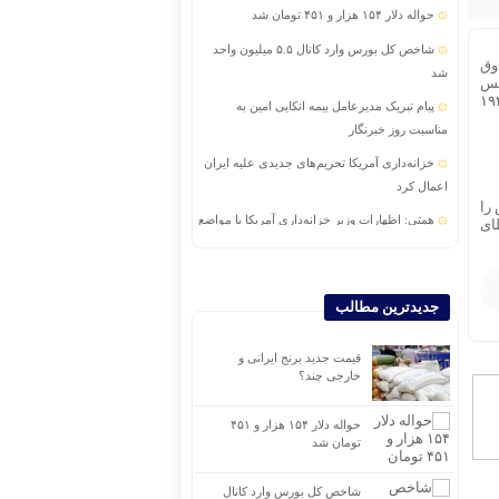
حواله دلار ۱۵۴ هزار و ۴۵۱ تومان شد
شاخص کل بورس وارد کانال ۵.۵ میلیون واحد
. صندوق
شد
نس
د از جنگ جهانی دوم شکل گرفت به وجود آمد. صندوق بین‌المللی پول در مارس ۱۹۴۵
پیام تبریک مدیرعامل بیمه اتکایی امین به
مناسبت روز خبرنگار
خزانه‌داری آمریکا تحریم‌های جدیدی علیه ایران
اعمال کرد
 را
همتی: اظهارات وزیر خزانه‌داری آمریکا با مواضع
طای
قبلی وی متناقض است
طلا در مسیر ثبت بالاترین افزایش قیمت هفته
جدیدترین مطالب
انس طلا در انتظار داده های اشتغال آمریکا|
تصمیم فدرال رزرو چه خواهد بود؟
قیمت جدید برنج ایرانی و
تسهیل در پرداخت بیش از ۲۲۰۰ میلیارد ریال وام
خارجی چند؟
ودیعه مسکن به آسیب‌دیدگان جنگ در هرمزگان
حواله دلار ۱۵۴ هزار و ۴۵۱
تومان شد
شاخص کل بورس وارد کانال