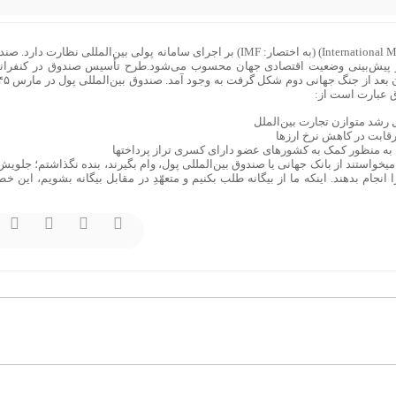
صندوق بین‌المللی پول (به انگلیسی: International Monetary Fund) (به اختصار: IMF) بر اجرای سامانه پولی بین‌المللی نظارت دارد
ابی و پیش‌بینی وضعیت اقتصادی جهان محسوب می‌شود.طرح تأسیس صندوق در کنفرا
برتون وودز در سال ۱۹۴۴ که ساختار اقتصادی جهان بع
رشد متوازن تجارت بین‌الملل
 رقابت در کاهش نرخ ارزها
، به منظور کمک به کشورهای عضو دارای کسری تراز پرداختها
یخواستند از بانک جهانی یا صندوق بین‌المللی پول، وام بگیرند، بنده نگذاشتم؛ جلویش
 انجام بدهند. اینکه ما از بیگانه طلب بکنیم و متعهّدِ در مقابل بیگانه بشویم، این خ