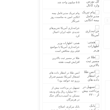
۵.۵ میلیون واحد شد
پیام تبریک مدیرعامل بیمه
اتکایی امین به مناسبت روز
خبرنگار
خزانه‌داری آمریکا تحریم‌های
جدیدی علیه ایران اعمال
کرد
همتی: اظهارات وزیر
خزانه‌داری آمریکا با مواضع
قبلی وی متناقض است
طلا در مسیر ثبت بالاترین
افزایش قیمت هفته
انس طلا در انتظار داده های
اشتغال آمریکا| تصمیم فدرال
رزرو چه خواهد بود؟
تسهیل در پرداخت بیش از
۲۲۰۰ میلیارد ریال وام ودیعه
مسکن به آسیب‌دیدگان جنگ
در هرمزگان
بانک مرکزی: اصلاح