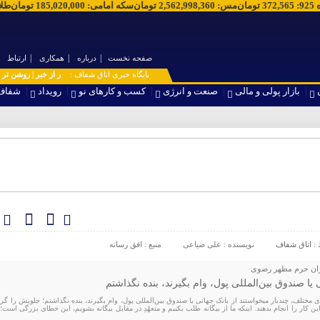
 925
:
372,565
تومان
مس
:
2,562,998,360
تومان
سکه امامی
:
185,020,000
تومان
طلا 
صفحه نخست
درباره
همکاری
ارتباط
۞ پایگاه خبری اتاق شفاف :
بازار پولی و مالی
صنعت و انرژی
کسب و کارهای نو
رویداد
شفاف
 :
اتاق شفاف
نویسنده : علی ضیاعی
منبع : افق رسانه
اوران حرم مطهر رضوی
 یا صندوق بین‌المللی پول، وام بگیرند، بنده نگذاشتم
 مختلف، چندبار میخواستند از بانک جهانی یا صندوق بین‌المللی پول، وام بگیرند، بنده نگذاشتم؛ جلویش را گرف
ین کار را انجام بدهند. اینکه ما از بیگانه طلب بکنیم و متعهّدِ در مقابل بیگانه بشویم، این خطای بزرگی است؛ 