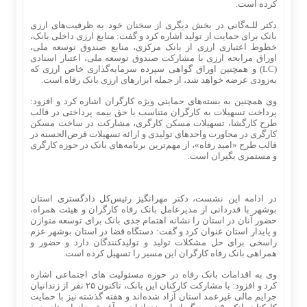
کرده است.
دکتر للـه‌گانی در بخش دیگری از سخنان خود به ظرفیت‌های ارزی
بانک برای حمایت از تولید اشاره کرد و گفت: منابع ارزی داخلی بانک،
خطوط اعتباری ارزی از بانک مرکزی، منابع صندوق توسعه ملی،
اوراق مرابحه ارزی با مشارکت صندوق توسعه ملی، اعتبار اسنادی
(LC) و همچنین اوراق گواهی سپرده سرمایه‌گذاری خاص ارزی که
به‌زودی عرضه خواهد شد، از جمله ابزارهای ارزی بانک رفاه است.
وی همچنین به بسته‌های حمایتی ویژه کارگران اشاره کرد و افزود:
پرداخت تسهیلات به کارگران متناسب با حق بیمه پرداختی در قالب
طرح کارگشا، تسهیلات مسکن کارگری، مشارکت در ساخت مسکن
کارگری در مجاورت واحدهای تولیدی و ارائه تسهیلات قرض‌الحسنه در
قالب طرح «امید رفاه»، از مهم‌ترین برنامه‌های بانک در حوزه کارگری
و مستمری بگیران است.
در ادامه این نشست، دکتر مهرانگیز رئیس‌کل دادگستری استان
بوشهر با قدردانی از مدیرعامل بانک رفاه کارگران و هیئت همراه،
حضور آنان در استان را نشانه اهتمام جدی بانک برای توسعه متوازن
و پایدار استان عنوان کرد و گفت: دستگاه قضا در استان بوشهر عزم
راسخی برای حل مشکلات تولید و تولیدکنندگان دارد و حضور و
همراهی بانک رفاه کارگران این مسیر را تسهیل کرده است.
وی به اقدامات بانک رفاه در حوزه مسئولیت های اجتماعی اشاره
کرد و افزود: با مشارکت کارکنان این بانک، تاکنون ۲۵ نفر از زندانیان
جرایم مالی غیرعمد استان آزاد شده‌اند و هفته گذشته نیز با حمایت