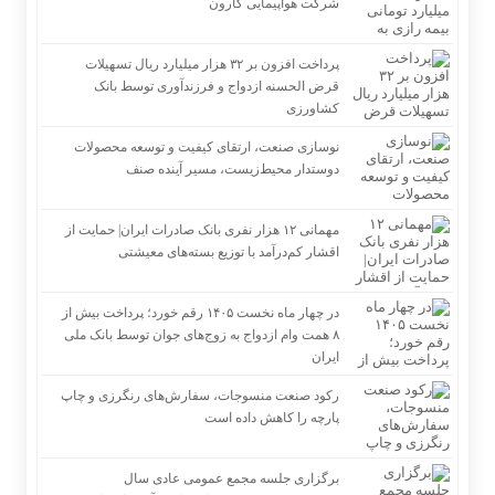
شرکت هواپیمایی کارون
شایعه گرانی بنزین، قیمت خودروهای برقی را بالا برد
محاسبه جداگانه تعیین تکلیف ۸۰ درصد برگه چک‌های کاغذی و الکترونیکی
پرداخت افزون بر ۳۲ هزار میلیارد ریال تسهیلات
هنگام درخواست دسته چک
قرض الحسنه ازدواج و فرزندآوری توسط بانک
کشاورزی
نوسازی صنعت، ارتقای کیفیت و توسعه محصولات
دوستدار محیط‌زیست، مسیر آینده صنف
مهمانی ۱۲ هزار نفری بانک صادرات ایران| حمایت از
اقشار کم‌درآمد با توزیع بسته‌های معیشتی
در چهار ماه نخست ۱۴۰۵ رقم خورد؛ پرداخت بیش از
۸ همت وام ازدواج به زوج‌های جوان توسط بانک ملی
ایران
رکود صنعت منسوجات، سفارش‌های رنگرزی و چاپ
پارچه را کاهش داده است
برگزاری جلسه مجمع عمومی عادی سال