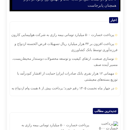
همچنان پابرجاست
اخبار
پرداخت خسارت ۵۰۰ میلیارد تومانی بیمه رازی به شرکت هواپیمایی کارون
پرداخت افزون بر ۳۲ هزار میلیارد ریال تسهیلات قرض الحسنه ازدواج و
فرزندآوری توسط بانک کشاورزی
نوسازی صنعت، ارتقای کیفیت و توسعه محصولات دوستدار محیط‌زیست،
مسیر آینده صنف
مهمانی ۱۲ هزار نفری بانک صادرات ایران| حمایت از اقشار کم‌درآمد با
توزیع بسته‌های معیشتی
در چهار ماه نخست ۱۴۰۵ رقم خورد؛ پرداخت بیش از ۸ همت وام ازدواج به
زوج‌های جوان توسط بانک ملی ایران
رکود صنعت منسوجات، سفارش‌های رنگرزی و چاپ پارچه را کاهش داده
است
جدیدترین مطالب
برگزاری جلسه مجمع عمومی عادی سال ۱۴۰۴موسسه صندوق رفاه و
تامین آتیه کارکنان پست بانک ایران
پرداخت خسارت ۵۰۰ میلیارد تومانی بیمه رازی به