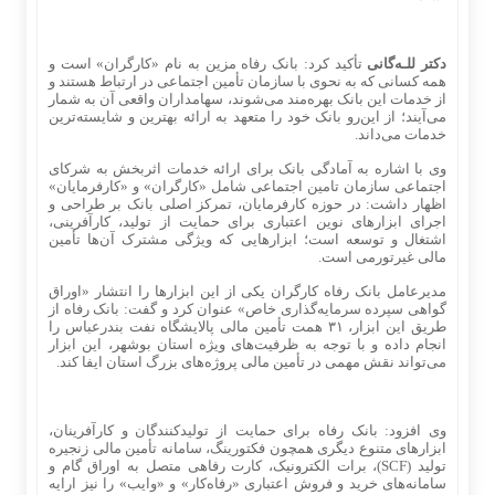
دکتر للـه‌گانی
تأکید کرد: بانک رفاه مزین به نام «کارگران» است و
همه کسانی که به نحوی با سازمان تأمین اجتماعی در ارتباط هستند و
از خدمات این بانک بهره‌مند می‌شوند، سهامداران واقعی آن به شمار
می‌آیند؛ از این‌رو بانک خود را متعهد به ارائه بهترین و شایسته‌ترین
خدمات می‌داند.
وی با اشاره به آمادگی بانک برای ارائه خدمات اثربخش به شرکای
اجتماعی سازمان تامین اجتماعی شامل «کارگران» و «کارفرمایان»
اظهار داشت: در حوزه کارفرمایان، تمرکز اصلی بانک بر طراحی و
اجرای ابزارهای نوین اعتباری برای حمایت از تولید، کارآفرینی،
اشتغال و توسعه است؛ ابزارهایی که ویژگی مشترک آن‌ها تأمین
مالی غیرتورمی است.
مدیرعامل بانک رفاه کارگران یکی از این ابزارها را انتشار «اوراق
گواهی سپرده سرمایه‌گذاری خاص» عنوان کرد و گفت: بانک رفاه از
طریق این ابزار، ۳۱ همت تأمین مالی پالایشگاه نفت بندرعباس را
انجام داده و با توجه به ظرفیت‌های ویژه استان بوشهر، این ابزار
می‌تواند نقش مهمی در تأمین مالی پروژه‌های بزرگ استان ایفا کند.
وی افزود: بانک رفاه برای حمایت از تولیدکنندگان و کارآفرینان،
ابزارهای متنوع دیگری همچون فکتورینگ، سامانه تأمین مالی زنجیره
تولید (SCF)، برات الکترونیک، کارت رفاهی متصل به اوراق گام و
سامانه‌های خرید و فروش اعتباری «رفاه‌کار» و «وایب» را نیز ارایه