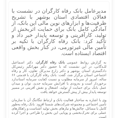
مدیرعامل بانک رفاه کارگران در نشست با
فعالان اقتصادی استان بوشهر با تشریح
ظرفیت‌ها و ابزارهای نوین مالی این بانک، از
آمادگی کامل بانک برای حمایت اثربخش از
تولید، کارآفرینی و توسعه پایدار خبر داد و
تأکید کرد: بانک رفاه کارگران با تکیه بر
تأمین مالی غیرتورمی، در کنار بخش واقعی
اقتصاد ایستاده است.
به گزارش روابط عمومی
بانک رفاه کارگران
، دکتر اسماعیل
للـه‌گانی، در این نشست که با حضور دکتر مهرانگیز رئیس‌کل
دادگستری استان بوشهر و دکتر زارع مدیرکل تعاون، کار و رفاه
اجتماعی استان برگزار شد، گفت: بانک رفاه کارگران با قدمتی ۶۶
ساله، امروز از سرمایه مطلوب و نسبت کفایت سرمایه استاندارد
برخوردار است و به‌زودی با افزایش سرمایه جدید، توان و میدان
عمل بانک برای حمایت از تولید، اشتغال و نقش آفرینی در مسیر
توسعه پایدار بیش از پیش گسترش خواهد یافت.
وی با اشاره به ساختار فعالیت بانک و ارتباط تنگاتنگ آن با سازمان
تأمین اجتماعی و مجموعه شرکت‌های شستا افزود: بانک رفاه به‌طور
کامل با مسائل، چالش‌ها و نیازهای بخش تولید آشناست و راهکارهای
عملی برای تحرک‌بخشی و پویایی این بخش را طراحی و اجرا کرده
است.