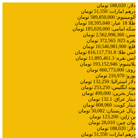
دلار
:
188,020
تومان
درهم امارات
:
51,550
تومان
آلومینیوم
:
589,850,000
تومان
طلا 18 عیار
:
18,595,040
تومان
سکه امامی
:
185,020,000
تومان
مس
:
2,562,998,360
تومان
نقره 925
:
372,565
تومان
قلع
:
10,546,981,900
تومان
انس طلا
:
816,117,731.8
تومان
انس نقره
:
11,895,461.3
تومان
پلاتینیوم
:
193,152,946
تومان
روی
:
660,773,000
تومان
یورو
:
216,970
تومان
دلار استرالیا
:
132,250
تومان
پوند انگلیس
:
253,250
تومان
دینار بحرین
:
499,000
تومان
دینار عراق
:
132.1
تومان
دینار کویت
:
608,960
تومان
ریال عربستان
:
50,082
تومان
ین ژاپن
:
123,200
تومان
یوان چین
:
28,010
تومان
دلار
:
188,020
تومان
درهم امارات
:
51,550
تومان