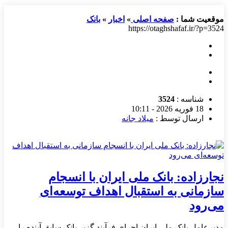
موقعیت شما :
صفحه اصلی
»
اخبار
»
بانک
https://otaghshafaf.ir/?p=3524
شناسه :
3524
18 فوریه 2026 - 10:11
ارسال توسط :
میلاد جانه
نجارزاده: بانک ملی ایران با انسجام
سازمانی به استقبال اهداف توسعه‌ای
می‌رود
مدیرعامل بانک ملی ایران اجرای فرآیند گزیر بانک سابق آینده را،