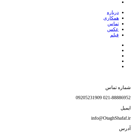
درباره
همکاری
تماس
عکس
فیلم
شماره تماس
021-88886952 09205231909
ایمیل
info@OtaghShafaf.ir
آدرس