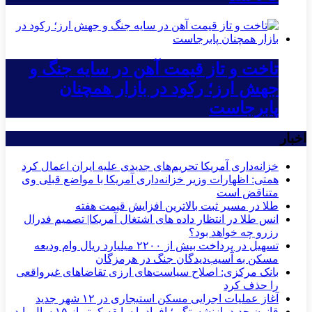
تاخت و تاز قیمت آهن در سایه جنگ و
جهش ارز؛ رکود در بازار همچنان
پابرجاست
اخبار
خزانه‌داری آمریکا تحریم‌های جدیدی علیه ایران اعمال کرد
همتی: اظهارات وزیر خزانه‌داری آمریکا با مواضع قبلی وی
متناقض است
طلا در مسیر ثبت بالاترین افزایش قیمت هفته
انس طلا در انتظار داده های اشتغال آمریکا| تصمیم فدرال
رزرو چه خواهد بود؟
تسهیل در پرداخت بیش از ۲۲۰۰ میلیارد ریال وام ودیعه
مسکن به آسیب‌دیدگان جنگ در هرمزگان
بانک مرکزی: اصلاح سیاست‌های ارزی تقاضاهای غیرواقعی
را حذف کرد
آغاز عملیات اجرایی مسکن استیجاری در ۱۲ شهر جدید
قانون جدید بازنشستگی؛ افراد با سابقه کمتر از ۱۵ سال باید