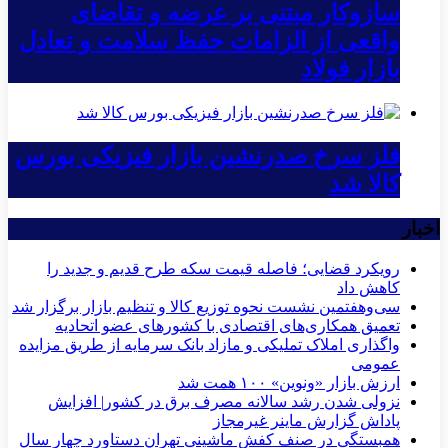
سازوکار مبتنی بر عرضه و تقاضای
واقعی از الزامات حفظ سلامت و تعادل
بازار فولاد
فلز سرخ صدرنشین بازار فیزیکی بورس
کالا شد
اخبار
رویکرد قضایی؛ فاصله قیمت سکه طرح قدیم و جدید را
کاهش داد
سی‌و‌هفتمین نشست نحوه توزیع کالا و تنظیم بازار برگزار شد
تعمیق همکاری‌های اقتصادی با کشورهای عضو اتحادیه
واگذاری املاک تملیکی و مازاد بانک سرمایه از طریق مزایده
عمومی
ارزش بازار «ونوین» ۱۰۰ همت شد
نزولی شدن رشد سالانه مصرف برق در کشور| افزایش
پاداش گزارش ماینر غیرمجاز
همبستگی در صنف کفش ماشینی تهران دستاورد چهار سال