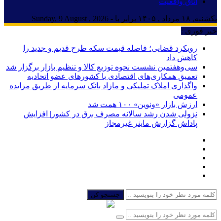
اتاق واقعیت
یکشنبه, ۱۸ مرداد , ۱۴۰۵ برابر با - Sunday, 9 August , 2026
خبر فوری :
رویکرد قضایی؛ فاصله قیمت سکه طرح قدیم و جدید را
کاهش داد
سی‌و‌هفتمین نشست نحوه توزیع کالا و تنظیم بازار برگزار شد
تعمیق همکاری‌های اقتصادی با کشورهای عضو اتحادیه
واگذاری املاک تملیکی و مازاد بانک سرمایه از طریق مزایده
عمومی
ارزش بازار «ونوین» ۱۰۰ همت شد
نزولی شدن رشد سالانه مصرف برق در کشور| افزایش
پاداش گزارش ماینر غیرمجاز
جستجو کن