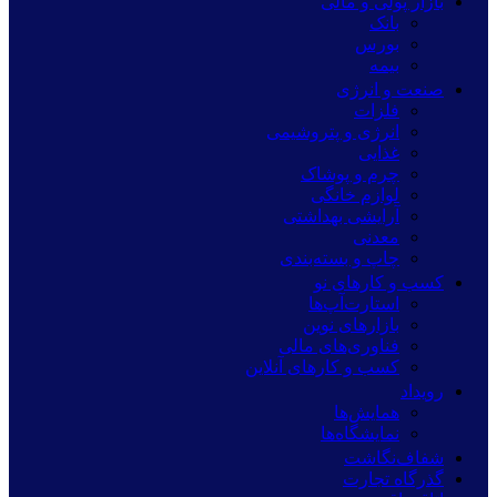
بازار پولی و مالی
بانک
بورس
بیمه
صنعت و انرژی
فلزات
انرژی و پتروشیمی
غذایی
چرم و پوشاک
لوازم خانگی
آرایشی بهداشتی
معدنی
چاپ و بسته‌بندی
کسب و کارهای نو
استارت‌آپ‌ها
بازارهای نوین
فناوری‌های مالی
کسب و کارهای آنلاین
رویداد
همایش‌ها
نمایشگاه‌ها
شفاف‌نگاشت
گذرگاه تجارت