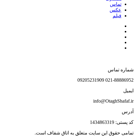
تماس
عکس
فیلم
شماره تماس
021-88886952 09205231909
ایمیل
info@OtaghShafaf.ir
آدرس
کد پستی: 1434863319
تمامی حقوق این سایت متعلق به اتاق شفاف است.