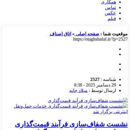
همکاری
تماس
عکس
فیلم
موقعیت شما :
صفحه اصلی
»
اتاق اصناف
https://otaghshafaf.ir/?p=2527
شناسه :
2527
29 دسامبر 2025 - 8:38
ارسال توسط :
میلاد جانه
نشست شفاف‌سازی فرآیند قیمت‌گذاری