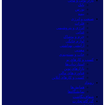
بازار پولی و مالی
بانک
بورس
بیمه
صنعت و انرژی
فلزات
انرژی و پتروشیمی
غذایی
چرم و پوشاک
لوازم خانگی
آرایشی بهداشتی
معدنی
چاپ و بسته‌بندی
کسب و کارهای نو
استارت‌آپ‌ها
بازارهای نوین
فناوری‌های مالی
کسب و کارهای آنلاین
رویداد
همایش‌ها
نمایشگاه‌ها
شفاف‌نگاشت
گذرگاه تجارت