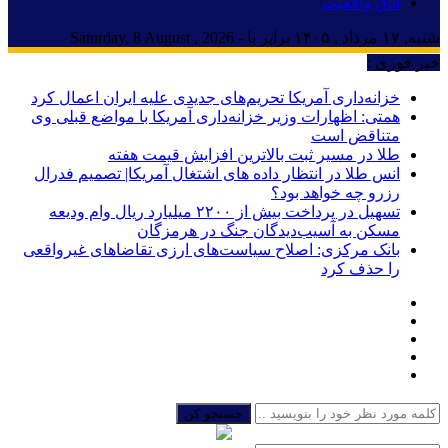
اتاق واقعیت
شنبه, ۱۷ مرداد , ۱۴۰۵ برابر با - Saturday, 8 August , 2026
خبر فوری :
خزانه‌داری آمریکا تحریم‌های جدیدی علیه ایران اعمال کرد
همتی: اظهارات وزیر خزانه‌داری آمریکا با مواضع قبلی وی
متناقض است
طلا در مسیر ثبت بالاترین افزایش قیمت هفته
انس طلا در انتظار داده های اشتغال آمریکا| تصمیم فدرال
رزرو چه خواهد بود؟
تسهیل در پرداخت بیش از ۲۲۰۰ میلیارد ریال وام ودیعه
مسکن به آسیب‌دیدگان جنگ در هرمزگان
بانک مرکزی: اصلاح سیاست‌های ارزی تقاضاهای غیرواقعی
را حذف کرد
جستجو کن