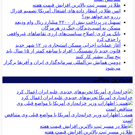
طلا در مسیر ثبت بالاترین افزایش قیمت هفته
انس طلا در انتظار داده های اشتغال آمریکا| تصمیم فدرال
رزرو چه خواهد بود؟
تسهیل در پرداخت بیش از ۲۲۰۰ میلیارد ریال وام ودیعه
مسکن به آسیب‌دیدگان جنگ در هرمزگان
بانک مرکزی: اصلاح سیاست‌های ارزی تقاضاهای غیرواقعی
را حذف کرد
آغاز عملیات اجرایی مسکن استیجاری در ۱۲ شهر جدید
قانون جدید بازنشستگی؛ افراد با سابقه کمتر از ۱۵ سال باید
پنج سال بیشتر کار کنند
دومین همایش بین‌المللی سرمایه‌گذاری ایران و آفریقا برگزار
می‌شود
جدیدترین مطالب
خزانه‌داری آمریکا تحریم‌های جدیدی علیه ایران اعمال کرد
همتی: اظهارات وزیر خزانه‌داری آمریکا با مواضع قبلی وی متناقض
است
طلا در مسیر ثبت بالاترین افزایش قیمت هفته