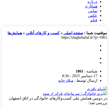
درباره
همکاری
تماس
عکس
فیلم
موقعیت شما :
صفحه اصلی
»
کسب و کارهای آنلاین
»
همایش‌ها
https://otaghshafaf.ir/?p=1861
شناسه :
1861
17 دسامبر 2025 - 8:36
ارسال توسط :
میلاد جانه
در دومین همایش ملی کسب‌وکارهای خانوادگی در اتاق اصفهان
بررسی شد؛