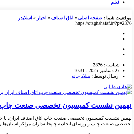
فیلم
موقعیت شما :
صفحه اصلی
»
اتاق اصناف
»
اخبار
»
اسلایدر
https://otaghshafaf.ir/?p=2376
شناسه :
2376
27 دسامبر 2025 - 10:31
ارسال توسط :
میلاد جانه
نهمین نشست کمیسیون تخصصی صنعت چاپ اتا
نهمین نشست کمیسیون تخصصی صنعت چاپ اتاق اصناف ایران، با حضو
تخصصی صنعت چاپ و روسای اتحادیه‌ چاپخانه‌داران مراکز استان‌ها روز چهارشنبه ۳ دی ماه ۱۴۰۴ در حاشیه سی‌ودومین نمایشگاه بین‌المللی ص