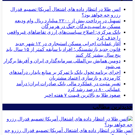
انس طلا در انتظار داده های اشتغال آمریکا| تصمیم فدرال
رزرو چه خواهد بود؟
تسهیل در پرداخت بیش از ۲۲۰۰ میلیارد ریال وام ودیعه
مسکن به آسیب‌دیدگان جنگ در هرمزگان
بانک مرکزی: اصلاح سیاست‌های ارزی تقاضاهای غیرواقعی
را حذف کرد
آغاز عملیات اجرایی مسکن استیجاری در ۱۲ شهر جدید
قانون جدید بازنشستگی؛ افراد با سابقه کمتر از ۱۵ سال باید
پنج سال بیشتر کار کنند
دومین همایش بین‌المللی سرمایه‌گذاری ایران و آفریقا برگزار
می‌شود
اجرای برنامه تحول بانک با تمرکز بر منابع پایدار، درآمدهای
کارمزدی و بازسازی اعتماد مشتریان
تغییر مثبت در عملکرد مالی بانک صادرات ایران| درآمد
عملیاتی ۸۰ درصد رشد کرد
صعود طلا به بالاترین قیمت ۷ هفته اخیر
جدیدترین مطالب
انس طلا در انتظار داده های اشتغال آمریکا| تصمیم فدرال رزرو چه