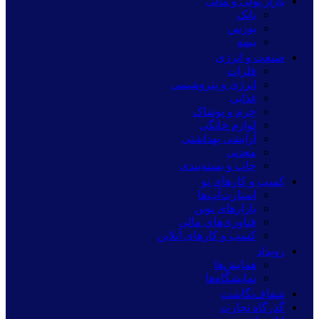
بازار پولی و مالی
بانک
بورس
بیمه
صنعت و انرژی
فلزات
انرژی و پتروشیمی
غذایی
چرم و پوشاک
لوازم خانگی
آرایشی بهداشتی
معدنی
چاپ و بسته‌بندی
کسب و کارهای نو
استارت‌آپ‌ها
بازارهای نوین
فناوری‌های مالی
کسب و کارهای آنلاین
رویداد
همایش‌ها
نمایشگاه‌ها
شفاف‌نگاشت
گذرگاه تجارت