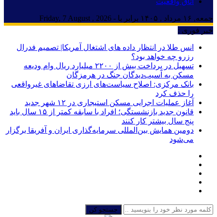
اتاق واقعیت
جمعه, ۱۶ مرداد , ۱۴۰۵ برابر با - Friday, 7 August , 2026
خبر فوری :
انس طلا در انتظار داده های اشتغال آمریکا| تصمیم فدرال
رزرو چه خواهد بود؟
تسهیل در پرداخت بیش از ۲۲۰۰ میلیارد ریال وام ودیعه
مسکن به آسیب‌دیدگان جنگ در هرمزگان
بانک مرکزی: اصلاح سیاست‌های ارزی تقاضاهای غیرواقعی
را حذف کرد
آغاز عملیات اجرایی مسکن استیجاری در ۱۲ شهر جدید
قانون جدید بازنشستگی؛ افراد با سابقه کمتر از ۱۵ سال باید
پنج سال بیشتر کار کنند
دومین همایش بین‌المللی سرمایه‌گذاری ایران و آفریقا برگزار
می‌شود
جستجو کن