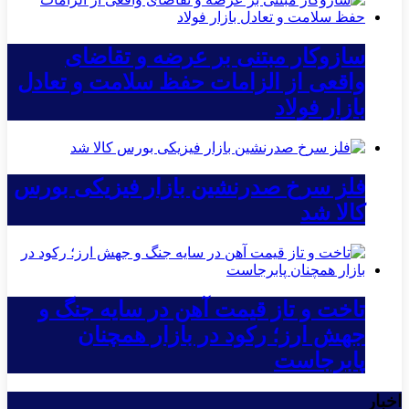
سازوکار مبتنی بر عرضه و تقاضای
واقعی از الزامات حفظ سلامت و تعادل
بازار فولاد
فلز سرخ صدرنشین بازار فیزیکی بورس
کالا شد
تاخت و تاز قیمت آهن در سایه جنگ و
جهش ارز؛ رکود در بازار همچنان
پابرجاست
اخبار