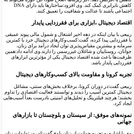
کاهش نابرابری کمک کند. وی افزود:ساختارها باید دارای DNA
اجتماعی باشند تا عدالت و شفافیت را تعمیق کنند.
اقتصاد دیجیتال ،ابزاری برای فقرزدایی پایدار
ربیعی با بیان اینکه در دهه اخیر اشتغال و شمول مالی پیوند عمیقی
با فقرزدایی پیدا کرده، گفت:کسب‌وکارهای دیجیتال خرد با کمترین
سرمایه و بیشترین مقیاس‌پذیری توان ایجاد درآمد برای زنان،
جوانان، روستاییان و شاغلان غیررسمی را دارند.وی ادامه داد:همین
ظرفیت‌ها باعث شده اقتصاد دیجیتال یکی از مؤثرترین ابزارهای
فقرزدایی پایدار باشد.
تجربه کرونا و مقاومت بالای کسب‌وکارهای دیجیتال
ربیعی گفت:در دوران کرونا، برخلاف بخش‌های سنتی، مشاغل
دیجیتال کمترین آسیب را دیدند و توانستند فعالیت اقتصادی را تداوم
بخشند؛ هرچند فیلترینگ و تحلیل‌های امنیتی نادرست بعداً آسیب‌هایی
ایجاد کرد.
نمونه‌های موفق: از سیستان و بلوچستان تا بازارهای
جهانی
وی با اشاره به تجربه حمایت از زنان بلوچ گفت:امروز تولیدات زنان