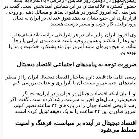
رییس‌جمهور در دومین روز همایش «رمزآتی» با اشاره به اینکه
حضور گسترده علاقه‌مندان در این همایش امیدبخش است، گفت:در
شرایطی که امروز کشور در هیاهوی نقدها و مسائل ذهنی و روحی
قرار دارد، این جمع نشان می‌دهد هنوز عده‌ای در ایران به دنبال
برون‌رفت، کار خوب و مسیر درست هستند.
وی افزود: ایران و ایرانیان در هر شرایطی توانسته‌اند سقف‌ها و
دیوارها را بشکنند و همین روحیه باعث شده تمدن ایرانی پابرجا
بماند. ما هیچ دوره‌ای مانند امروز نیازمند پشتکار، خلاقیت و مدارا
نبوده‌ایم.
ضرورت توجه به پیامدهای اجتماعی اقتصاد دیجیتال
ربیعی ادامه داد:قصد دارم ساختار اقتصاد دیجیتال ایران را از منظر
پیامدهای اجتماعی و نسبت آن با نابرابری و عدالت بررسی کنم.
او با بیان اینکه اقتصاد دیجیتال در جهان و در ایرانeven اگر
ضعیف‌تردر سال‌های اخیر به سرعت رشد کرده است، گفت: اگر
رشد تاریخی اقتصاد جهان را در بازه‌های ۲۴ ساعته تصور کنیم،
امروز فناوری این ۲۴ ساعت را به یک دقیقه تبدیل کرده است.
اقتصاد دیجیتال در آینده بر سیاست، فرهنگ و امنیت
مسلط می‌شود