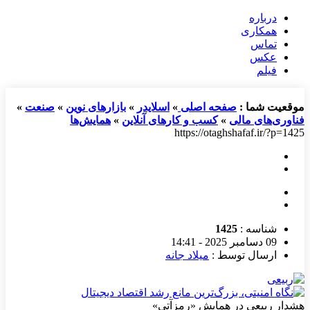
درباره
همکاری
تماس
عکس
فیلم
موقعیت شما :
صفحه اصلی
»
اسلایدر
»
بازارهای نوین
»
صنعت
»
فناوری‌های مالی
»
کسب و کارهای آنلاین
»
همایش‌ها
https://otaghshafaf.ir/?p=1425
شناسه :
1425
09 دسامبر 2025 - 14:41
ارسال توسط :
میلاد جانه
هشدار ربیعی در همایش «رمزآتی»