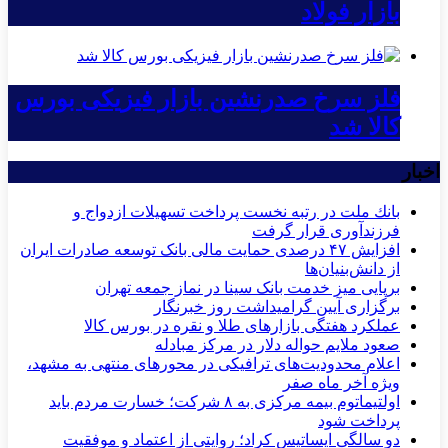
بازار فولاد
فلز سرخ صدرنشین بازار فیزیکی بورس
کالا شد
اخبار
بانك ملت در رتبه نخست پرداخت تسهیلات ازدواج و
فرزندآوری قرار گرفت
افزایش ۴۷ درصدی حمایت مالی بانک توسعه صادرات ایران
از دانش‌بنیان‌ها
برپایی میز خدمت بانک سینا در نماز جمعه تهران
برگزاری آیین گرامیداشت روز خبرنگار
عملکرد هفتگی بازارهای طلا و نقره در بورس کالا
صعود ملایم حواله دلار در مرکز مبادله
اعلام محدودیت‌های ترافیکی در محورهای منتهی به مشهد،
ویژه آخر ماه صفر
اولتیماتوم بیمه مرکزی به ۸ شرکت؛ خسارت مردم باید
پرداخت شود
دو سالگی ایساتیس کراد؛ روایتی از اعتماد و موفقیت