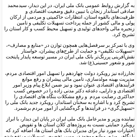
به گزارش روابط عمومی بانک ملی ایران، در این دیدار، سیدمحمد
صادقی استاندار زنجان با تبیین دقیق وضعیت اقتصادی و
ظرفیت‌های بالقوه استان، انتظارات حاکمیتی و مردمی از ارکان
پولی و مالی کشور از جمله پرداخت تسهیلات تکلیفی و تامین
زنجیره مالی واحد‌های تولیدی و تسهیل محیط کسب و کار استان را
تشریح کرد.
وی با تمرکز بر سرفصل‌هایی همچون توازن در «منابع و مصارف»،
«تسهیلات تکلیفی» و حمایت از طرح‌های پیشران، خواستار
نقش‌آفرینی پررنگ‌تر بانک ملی ایران در مسیر توسعه پایدار پایتخت
شور و شعور حسینی(ع) شد.
نجارزاده نیز رویکرد دولت چهاردهم را تسهیل امور اقتصادی مردم،
مدیریت بهینه مولدسازی، تامین مالی پیشران و رفع موانع
فرآیندهای اقتصادی عنوان نمود و نیز ضمن ابلاغ پیام وزیر امور
اقتصادی و دارایی، دغدغه دکتر مدنی زاده را در خصوص کسب
حداکثری رضایت مردم و رفع مشکلات بنگاه های اقتصادی را
تشریح کرد و با اشاره به سخنان استاندار، رویکرد جدید بانک ملی را
«تسهیل‌گری» در فرآیندها و گره‌گشایی از امور مردم برشمرد.
نماینده وزیر و مدیرعامل بانک ملی ایران در پایان این دیدار، با ابراز
رویکرد حمایتی نسبت به پروژه‌های کلان استان ها و تفویض
اختیارات مورد نیاز برای مدیران بانک های استان ها، اضافه کرد که
با نگاهی ویژه، موانع موجود در مسیر تخصیص تسهیلات مرتفع شده