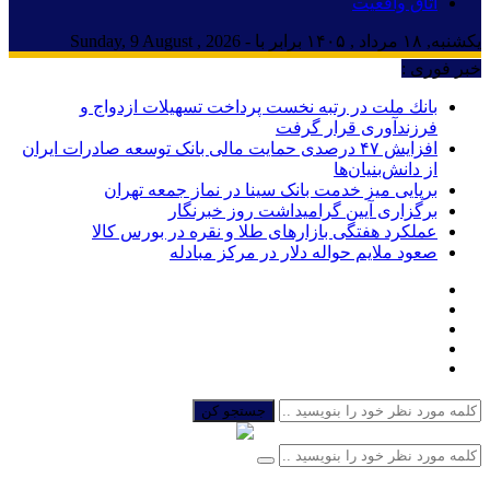
اتاق واقعیت
یکشنبه, ۱۸ مرداد , ۱۴۰۵ برابر با - Sunday, 9 August , 2026
خبر فوری :
بانك ملت در رتبه نخست پرداخت تسهیلات ازدواج و
فرزندآوری قرار گرفت
افزایش ۴۷ درصدی حمایت مالی بانک توسعه صادرات ایران
از دانش‌بنیان‌ها
برپایی میز خدمت بانک سینا در نماز جمعه تهران
برگزاری آیین گرامیداشت روز خبرنگار
عملکرد هفتگی بازارهای طلا و نقره در بورس کالا
صعود ملایم حواله دلار در مرکز مبادله
جستجو کن