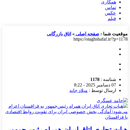
همکاری
تماس
عکس
فیلم
موقعیت شما :
صفحه اصلی
»
اتاق بازرگانی
https://otaghshafaf.ir/?p=1178
شناسه :
1178
07 دسامبر 2025 - 8:22
ارسال توسط :
میلاد جانه
هیات تجاری اتاق ایران همراه رئیس‌جمهور