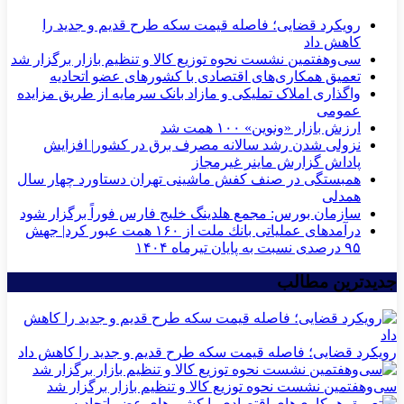
رویکرد قضایی؛ فاصله قیمت سکه طرح قدیم و جدید را
کاهش داد
سی‌و‌هفتمین نشست نحوه توزیع کالا و تنظیم بازار برگزار شد
تعمیق همکاری‌های اقتصادی با کشورهای عضو اتحادیه
واگذاری املاک تملیکی و مازاد بانک سرمایه از طریق مزایده
عمومی
ارزش بازار «ونوین» ۱۰۰ همت شد
نزولی شدن رشد سالانه مصرف برق در کشور| افزایش
پاداش گزارش ماینر غیرمجاز
همبستگی در صنف کفش ماشینی تهران دستاورد چهار سال
همدلی
سازمان بورس: مجمع هلدینگ خلیج فارس فوراً برگزار شود
درآمدهای عملیاتی بانك ملت از ۱۶۰ همت عبور كرد| جهش
۹۵ درصدی نسبت به پایان تیرماه ۱۴۰۴
جدیدترین مطالب
رویکرد قضایی؛ فاصله قیمت سکه طرح قدیم و جدید را کاهش داد
سی‌و‌هفتمین نشست نحوه توزیع کالا و تنظیم بازار برگزار شد