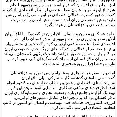
اتاق ایران به قزاقستان که قرار است همراه رئیس‌جمهور انجام
شود، از این سفر به عنوان نقطه عطفی از منظر اقتصادی یاد کرد و
گفت: حضور گسترده فعالان اقتصادی در این سفر، یک پیام روشن
دارد: بخش خصوصی ایران آماده است نقش اصلی را در تقویت
روابط اقتصادی با قزاقستان برعهده بگیرد.
حامد عسگری معاون بین‌الملل اتاق ایران در گفت‌وگو با اتاق ایران
آنلاین سفر پیشِ‌روی ریاست جمهوری به قزاقستان را از نظر
اقتصادی نقطه عطف واقعی ارزیابی کرد و گفت: برای نخستین‌بار
بیش از صد نفر از فعالان و شرکت‌های بزرگ بخش خصوصی ایران
در کنار رئیس‌جمهور حضور خواهند داشت؛ ترکیبی که نشان می‌دهد
روابط ایران و قزاقستان از سطح گفت‌وگوهای کلی عبور کرده و
وارد مرحله اجرا و پروژه‌محوری شده است.
او درباره سفر هیات تجاری به همراه رئیس‌جمهور به قزاقستان
گفت: طی ماه‌های گذشته، کار مشترکی میان اتاق ایران،
وزارتخانه‌های اقتصادی و همچنین سفارت‌خانه‌های دو کشور انجام
شد تا ظرفیت‌های واقعی همکاری شناسایی شود. نتیجه این کار،
تهیه یک گزارش جامع درباره وضعیت تجاری و سرمایه‌گذاری ایران
و قزاقستان بود که بر زنجیره‌های مکمل، مسیرهای ترانزیتی،
انرژی، کشاورزی، خدمات فنی مهندسی و اتصال دو کشور در قالب
اتحادیه اقتصادی اوراسیا تأکید می‌کرد.
معاون بین‌الملل اتاق ایران ادامه داد: در همین چارچوب، سه