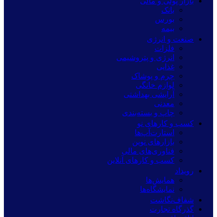
بازار پولی و مالی
بانک
بورس
بیمه
صنعت و انرژی
فلزات
انرژی و پتروشیمی
غذایی
چرم و پوشاک
لوازم خانگی
آرایشی بهداشتی
معدنی
چاپ و بسته‌بندی
کسب و کارهای نو
استارت‌آپ‌ها
بازارهای نوین
فناوری‌های مالی
کسب و کارهای آنلاین
رویداد
همایش‌ها
نمایشگاه‌ها
شفاف‌نگاشت
گذرگاه تجارت