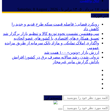
اتاق واقعیت
شنبه, ۱۷ مرداد , ۱۴۰۵ برابر با - Saturday, 8 August , 2026
خبر فوری :
رویکرد قضایی؛ فاصله قیمت سکه طرح قدیم و جدید را
کاهش داد
سی‌و‌هفتمین نشست نحوه توزیع کالا و تنظیم بازار برگزار شد
تعمیق همکاری‌های اقتصادی با کشورهای عضو اتحادیه
واگذاری املاک تملیکی و مازاد بانک سرمایه از طریق مزایده
عمومی
ارزش بازار «ونوین» ۱۰۰ همت شد
نزولی شدن رشد سالانه مصرف برق در کشور| افزایش
پاداش گزارش ماینر غیرمجاز
جستجو کن