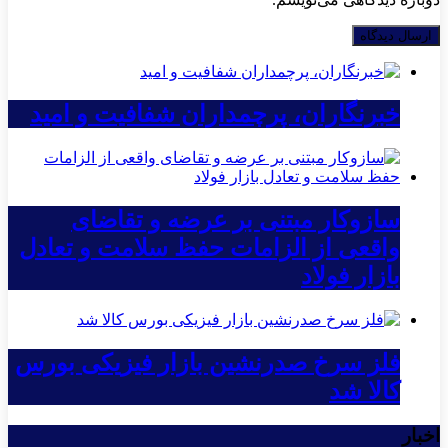
خبرنگاران، پرچمداران شفافیت و امید
سازوکار مبتنی بر عرضه و تقاضای
واقعی از الزامات حفظ سلامت و تعادل
بازار فولاد
فلز سرخ صدرنشین بازار فیزیکی بورس
کالا شد
اخبار