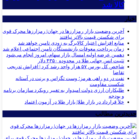
کالا شد
اخبار
آخرین وضعیت بازار رمزارزها در جهان| رمزارزها محرک قوی
برای شکستن قیمت بالاتر نیافتند
منابع افزایش اعتبار کالابرگ به زودی تامین خواهد شد
زمان پرداخت معوقات بازنشستگان تامین اجتماعی اعلام شد
دهمین عرضه اولیه امسال بازار سهام، امروز انجام می‌شود
تثبیت انس جهانی طلا در محدوده ۴۳۵۰ دلار
شاخص کل بورس ۵۷ هزار واحد رشد کرد | افزایش تدریجی
تقاضا
نفت در دو راهی هرمز؛ وست تگزاس و برنت در آستانه
شکست مقاومت
طلبکاران ارزی دولت امیدوار به تغییر رویکرد سازمان برنامه
و بودجه
خلأ قرارداد در بازار طلا| بازار طلا در آزمون اعتماد
جدیدترین مطالب
آخرین وضعیت بازار رمزارزها در جهان| رمزارزها محرک قوی برای