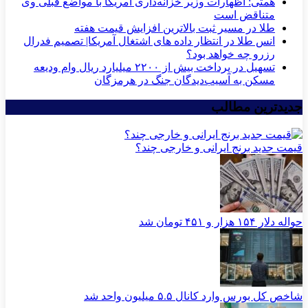
همتی: اظهارات وزیر خزانه‌داری آمریکا با مواضع قبلی وی
متناقض است
طلا در مسیر ثبت بالاترین افزایش قیمت هفته
انس طلا در انتظار داده های اشتغال آمریکا| تصمیم فدرال
رزرو چه خواهد بود؟
تسهیل در پرداخت بیش از ۲۲۰۰ میلیارد ریال وام ودیعه
مسکن به آسیب‌دیدگان جنگ در هرمزگان
جدیدترین مطالب
قیمت جدید برنج ایرانی و خارجی چند؟
حواله دلار ۱۵۴ هزار و ۴۵۱ تومان شد
شاخص کل بورس وارد کانال ۵.۵ میلیون واحد شد