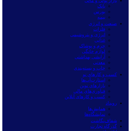
بازار پولی و مالی
بانک
بورس
بیمه
صنعت و انرژی
فلزات
انرژی و پتروشیمی
غذایی
چرم و پوشاک
لوازم خانگی
آرایشی بهداشتی
معدنی
چاپ و بسته‌بندی
کسب و کارهای نو
استارت‌آپ‌ها
بازارهای نوین
فناوری‌های مالی
کسب و کارهای آنلاین
رویداد
همایش‌ها
نمایشگاه‌ها
شفاف‌نگاشت
گذرگاه تجارت