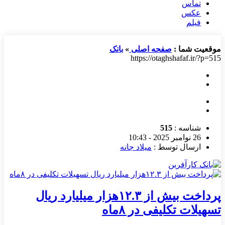
تماس
عکس
فیلم
موقعیت شما :
صفحه اصلی
»
بانک
https://otaghshafaf.ir/?p=515
شناسه :
515
26 نوامبر 2025 - 10:43
ارسال توسط :
میلاد جانه
پرداخت بیش از ۱۲.۳هزار میلیارد ریال
تسهیلات تکلیفی در ۸ماه