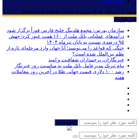
اتاق واقعیت
شنبه, ۱۷ مرداد , ۱۴۰۵ برابر با - Saturday, 8 August , 2026
خبر فوری :
سازمان بورس: مجمع هلدینگ خلیج فارس فوراً برگزار شود
درآمدهای عملیاتی بانك ملت از ۱۶۰ همت عبور كرد| جهش
۹۵ درصدی نسبت به پایان تیرماه ۱۴۰۴
جنگی که قواعد را می‌نویسد؛ آیا جهان وارد مرحله‌ای تازه از
نظم بین‌الملل شده است؟
خبرنگاران، پرچمداران شفافیت و امید
پیام تبریك مدیرعامل بانك ملت به مناسبت روز خبرنگار
رشد ۱۰۰ دلاری قیمت جهانی طلا در آخرین روز معاملات
هفته
جستجو کن