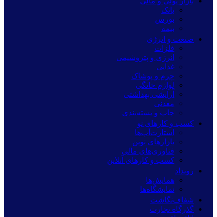
بازار پولی و مالی
بانک
بورس
بیمه
صنعت و انرژی
فلزات
انرژی و پتروشیمی
غذایی
چرم و پوشاک
لوازم خانگی
آرایشی بهداشتی
معدنی
چاپ و بسته‌بندی
کسب و کارهای نو
استارت‌آپ‌ها
بازارهای نوین
فناوری‌های مالی
کسب و کارهای آنلاین
رویداد
همایش‌ها
نمایشگاه‌ها
شفاف‌نگاشت
گذرگاه تجارت