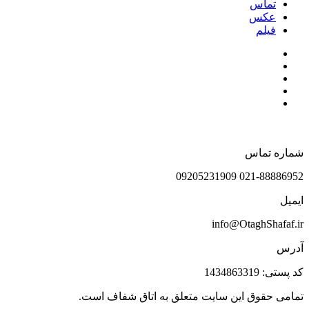
تماس
عکس
فیلم
شماره تماس
021-88886952 09205231909
ایمیل
info@OtaghShafaf.ir
آدرس
کد پستی: 1434863319
تمامی حقوق این سایت متعلق به اتاق شفاف است.