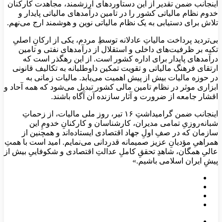
اینجانب ضمن تقدیر از این دستاوردهای ارزشمند، مجاهدت‌ کارکنان
خدوم نظام مالیاتی کشور را در تامین درآمدهای مالیاتی پایدار و
تلاش برای دستیابی به یک نظام مالیاتی نوین و هوشمند ارج می‌نهم.
بی‌تردید پرداخت مالیاتِ عادلانه توسطِ مردم، یکی از ارکانِ اصلیِ
تکیه بر ظرفیت‌های داخلی و استقلال از درآمدهای نفتی و تامین
درآمدهای پایدار برای اداره کشور است. از این رهگذر است که
ارتقای فرهنگ مالیاتی و تقویت تمکین داوطلبانه به تکالیف قانونی
در حوزه مالیات بیش از پیش اهمیت می‌یابد. مالیات زمانی به
ابزاری موثر در نظام تامین مالی کشور تبدیل می‌شود که همه آحاد و
اقشار جامعه از ضرورت و آثار سازنده آن آگاه باشند.
اینجانب ضمن گرامیداشتِ ۱۶ تیر، روز ملی مالیات، از زحماتِ
شبانه‌روزیِ تمامی مدیران، کارشناسان و کارکنانِ خدومِ این
سازمان که در صفِ اولِ جهاد اقتصادی ایستاده‌اند و همچنین از
همراهیِ مؤدیانِ عزیز صمیمانه قدردانی می‌نمایم. امید است با همتِ
عالیِ همگان، شاهدِ تحققِ کاملِ عدالتِ اقتصادی و شکوفاییِ بیش از
پیشِ ایران اسلامی باشیم.»