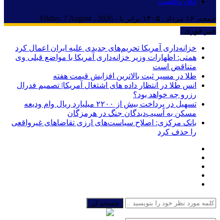
اتاق واقعیت
جمعه, ۱۶ مرداد , ۱۴۰۵ برابر با - Friday, 7 August , 2026
خبر فوری :
خزانه‌داری آمریکا تحریم‌های جدیدی علیه ایران اعمال کرد
همتی: اظهارات وزیر خزانه‌داری آمریکا با مواضع قبلی وی
متناقض است
طلا در مسیر ثبت بالاترین افزایش قیمت هفته
انس طلا در انتظار داده های اشتغال آمریکا| تصمیم فدرال
رزرو چه خواهد بود؟
تسهیل در پرداخت بیش از ۲۲۰۰ میلیارد ریال وام ودیعه
مسکن به آسیب‌دیدگان جنگ در هرمزگان
بانک مرکزی: اصلاح سیاست‌های ارزی تقاضاهای غیرواقعی
را حذف کرد
جستجو کن