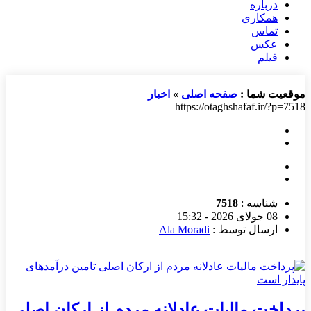
درباره
همکاری
تماس
عکس
فیلم
موقعیت شما :
صفحه اصلی
»
اخبار
https://otaghshafaf.ir/?p=7518
شناسه :
7518
08 جولای 2026 - 15:32
ارسال توسط :
Ala Moradi
پرداخت مالیات عادلانه مردم از ارکان اصلی