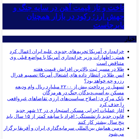
تاخت و تاز قیمت آهن در سایه جنگ و
جهش ارز؛ رکود در بازار همچنان
پابرجاست
اخبار
خزانه‌داری آمریکا تحریم‌های جدیدی علیه ایران اعمال کرد
همتی: اظهارات وزیر خزانه‌داری آمریکا با مواضع قبلی وی
متناقض است
طلا در مسیر ثبت بالاترین افزایش قیمت هفته
انس طلا در انتظار داده های اشتغال آمریکا| تصمیم فدرال
رزرو چه خواهد بود؟
تسهیل در پرداخت بیش از ۲۲۰۰ میلیارد ریال وام ودیعه
مسکن به آسیب‌دیدگان جنگ در هرمزگان
بانک مرکزی: اصلاح سیاست‌های ارزی تقاضاهای غیرواقعی
را حذف کرد
آغاز عملیات اجرایی مسکن استیجاری در ۱۲ شهر جدید
قانون جدید بازنشستگی؛ افراد با سابقه کمتر از ۱۵ سال باید
پنج سال بیشتر کار کنند
دومین همایش بین‌المللی سرمایه‌گذاری ایران و آفریقا برگزار
می‌شود