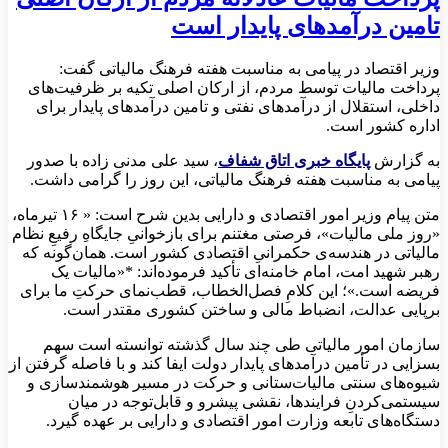
تامین درآمدهای پایدار است
وزیر اقتصاد در پیامی به مناسبت هفته فرهنگ مالیاتی گفت:
پرداخت مالیات توسط مردم، از ارکان اصلی تکیه بر ظرفیت‌های
داخلی، استقلال از درآمدهای نفتی و تامین درآمدهای پایدار برای
اداره کشور است.
به گزارش
پایگاه خبری اتاق شفاف
، سید علی مدنی زاده با صدور
پیامی به مناسبت هفته فرهنگ مالیاتی، این روز را گرامی داشت.
متن پیام وزیر امور اقتصادی و دارایی بدین شرح است: « ۱۶ تیرماه،
«روز ملی مالیات»، فرصتی مغتنم برای بازخوانیِ جایگاهِ رفیعِ نظام
مالیاتی در هندسه‌ی حکمرانیِ اقتصادی کشور است. همان‌گونه که
رهبر شهید امت، امام خامنه‌ای تأکید فرموده‌اند: *«مالیات یک
فریضه است.»؛ این کلامِ فصل‌الخطاب، قطب‌نمای حرکتِ ما برای
برپایی عدالت، انضباط مالی و ساختن کشوری مقتدر است.
سازمان امور مالیاتی طی چند سال گذشته توانسته است سهم
بسزایی در تأمین درآمدهای پایدار دولت ایفا کند و با فاصله گرفتن از
شیوه‌های سنتی مالیات‌ستانی و حرکت در مسیر هوشمندسازی و
سیستمی‌کردنِ فرایندها، نقشی پیشرو و قابل‌توجه در میان
دستگاه‌های تابعه وزارت امور اقتصادی و دارایی بر عهده گیرد.