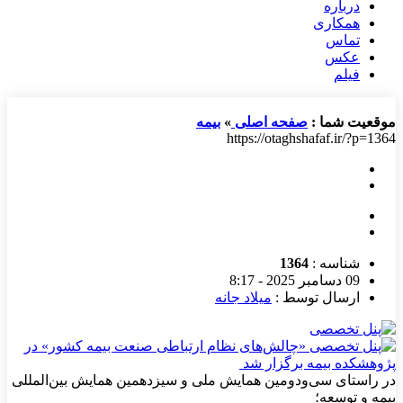
درباره
همکاری
تماس
عکس
فیلم
موقعیت شما :
صفحه اصلی
»
بیمه
https://otaghshafaf.ir/?p=1364
شناسه :
1364
09 دسامبر 2025 - 8:17
ارسال توسط :
میلاد جانه
در راستای سی‌ودومین همایش ملی و سیزدهمین همایش بین‌المللی
بیمه و توسعه؛