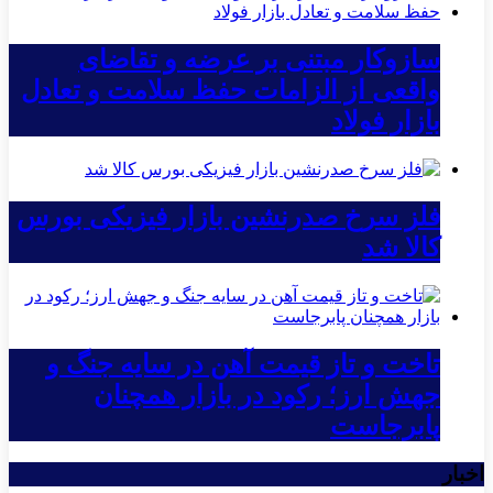
سازوکار مبتنی بر عرضه و تقاضای
واقعی از الزامات حفظ سلامت و تعادل
بازار فولاد
فلز سرخ صدرنشین بازار فیزیکی بورس
کالا شد
تاخت و تاز قیمت آهن در سایه جنگ و
جهش ارز؛ رکود در بازار همچنان
پابرجاست
اخبار