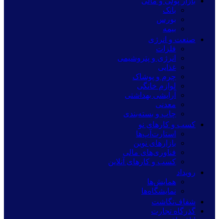
بازار پولی و مالی
بانک
بورس
بیمه
صنعت و انرژی
فلزات
انرژی و پتروشیمی
غذایی
چرم و پوشاک
لوازم خانگی
آرایشی بهداشتی
معدنی
چاپ و بسته‌بندی
کسب و کارهای نو
استارت‌آپ‌ها
بازارهای نوین
فناوری‌های مالی
کسب و کارهای آنلاین
رویداد
همایش‌ها
نمایشگاه‌ها
شفاف‌نگاشت
گذرگاه تجارت