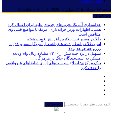
اتاق واقعیت
شنبه, ۱۷ مرداد , ۱۴۰۵ برابر با - Saturday, 8 August , 2026
خبر فوری :
خزانه‌داری آمریکا تحریم‌های جدیدی علیه ایران اعمال کرد
همتی: اظهارات وزیر خزانه‌داری آمریکا با مواضع قبلی وی
متناقض است
طلا در مسیر ثبت بالاترین افزایش قیمت هفته
انس طلا در انتظار داده های اشتغال آمریکا| تصمیم فدرال
رزرو چه خواهد بود؟
تسهیل در پرداخت بیش از ۲۲۰۰ میلیارد ریال وام ودیعه
مسکن به آسیب‌دیدگان جنگ در هرمزگان
بانک مرکزی: اصلاح سیاست‌های ارزی تقاضاهای غیرواقعی
را حذف کرد
جستجو کن