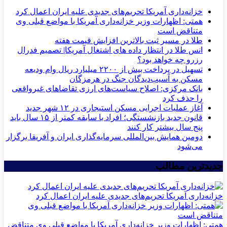
خزانه‌داری آمریکا تحریم‌های جدیدی علیه ایران اعمال کرد
همتی: اظهارات وزیر خزانه‌داری آمریکا با مواضع قبلی وی
متناقض است
طلا در مسیر ثبت بالاترین افزایش قیمت هفته
انس طلا در انتظار داده های اشتغال آمریکا| تصمیم فدرال
رزرو چه خواهد بود؟
تسهیل در پرداخت بیش از ۲۲۰۰ میلیارد ریال وام ودیعه
مسکن به آسیب‌دیدگان جنگ در هرمزگان
بانک مرکزی: اصلاح سیاست‌های ارزی تقاضاهای غیرواقعی
را حذف کرد
آغاز عملیات اجرایی مسکن استیجاری در ۱۲ شهر جدید
قانون جدید بازنشستگی؛ افراد با سابقه کمتر از ۱۵ سال باید
پنج سال بیشتر کار کنند
دومین همایش بین‌المللی سرمایه‌گذاری ایران و آفریقا برگزار
می‌شود
جدیدترین مطالب
خزانه‌داری آمریکا تحریم‌های جدیدی علیه ایران اعمال کرد
همتی: اظهارات وزیر خزانه‌داری آمریکا با مواضع قبلی وی متناقض