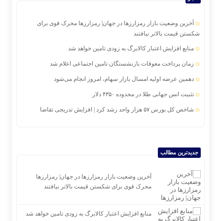
آخرین وضعیت بازار رمزارزها در جهان| رمزارزها محرک قوی برای
شکستن قیمت بالاتر نیافتند
منابع افزایش اعتبار کالابرگ به زودی تامین خواهد شد
زمان پرداخت معوقات بازنشستگان تامین اجتماعی اعلام شد
دهمین عرضه اولیه امسال بازار سهام، امروز انجام می‌شود
تثبیت انس جهانی طلا در محدوده ۴۳۵۰ دلار
شاخص کل بورس ۵۷ هزار واحد رشد کرد | افزایش تدریجی تقاضا
نفت در دو راهی هرمز؛ وست تگزاس و برنت در آستانه شکست مقاومت
طلبکاران ارزی دولت امیدوار به تغییر رویکرد سازمان برنامه و بودجه
جدیدترین مطالب
خلأ قرارداد در بازار طلا| بازار طلا در آزمون اعتماد
آخرین وضعیت بازار رمزارزها در جهان| رمزارزها
محرک قوی برای شکستن قیمت بالاتر نیافتند
منابع افزایش اعتبار کالابرگ به زودی تامین خواهد شد