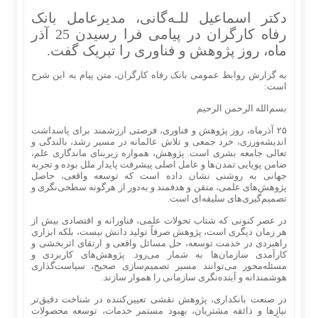
دکتر اسماعیل للـه‌گانی، مدیرعامل بانک
رفاه کارگران در پیامی فرا رسیدن 25 آذر
ماه، روز پژوهش و فناوری را تبریک گفت.
به گزارش روابط عمومی بانک رفاه کارگران، متن پیام به این شرح
است:
بسم‌الله الرحمن الرحیم
۲۵ آذرماه، روز پژوهش و فناوری، فرصتی ارزشمند برای پاسداشت
اندیشه‌ورزی، خرد جمعی و تلاش عالمانه در مسیر رشد، بالندگی و
تعالی جامعه بشری است. پژوهش، همواره زیربنای ماندگاری علم،
ضامن پویایی تمدن‌ها و عامل اصلی پیشرفت پایدار ملل بوده و تجربه
جهانی به روشنی نشان داده است که توسعه واقعی، حاصل
پژوهش‌های علمی، متقن و هدفمند و به‌دور از هرگونه سطحی‌نگری و
تصمیم‌گیری‌های سلیقه‌ای است.
در عصر کنونی که شتاب تحولات علمی، فناورانه و اقتصادی بیش از
هر زمان دیگری است، پژوهش صرفاً تولید دانش نیست، بلکه ابزاری
راهبردی در خدمت توسعه، حل مسائل واقعی و ارتقای اثربخشی و
کارآمدی سازمان‌ها به شمار می‌رود. پژوهش‌های کاربردی و
مسئله‌محور می‌توانند مسیر تصمیم‌سازی صحیح، سیاست‌گذاری
هوشمندانه و آینده‌نگری سازمانی را هموار سازند.
در صنعت بانکداری، پژوهش نقشی تعیین‌کننده در شناخت دقیق‌تر
نیازها و ذائقه مشتریان، بهبود مستمر خدمات، توسعه محصولات